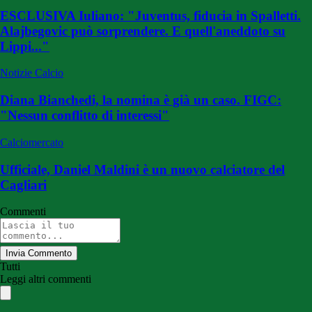
ESCLUSIVA Iuliano: "Juventus, fiducia in Spalletti.
Alajbegovic può sorprendere. E quell'aneddoto su
Lippi..."
Notizie Calcio
Diana Bianchedi, la nomina è già un caso. FIGC:
"Nessun conflitto di interessi"
Calciomercato
Ufficiale, Daniel Maldini è un nuovo calciatore del
Cagliari
Commenti
Invia Commento
Tutti
Leggi altri commenti