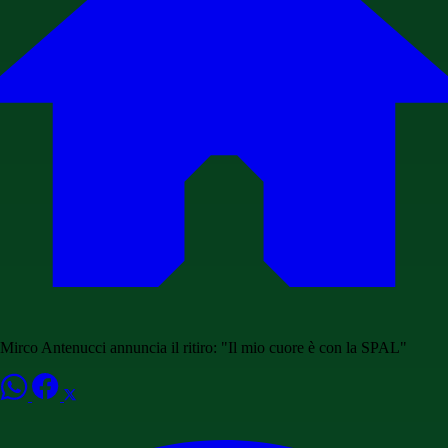
Mirco Antenucci annuncia il ritiro: "Il mio cuore è con la SPAL"