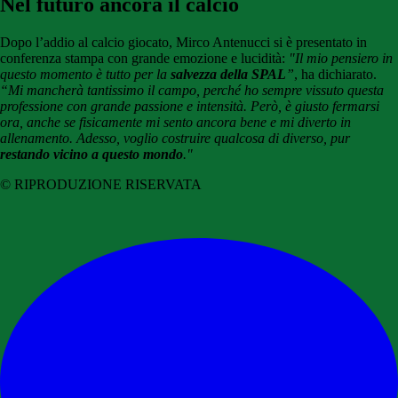
Nel futuro ancora il calcio
Dopo l’addio al calcio giocato, Mirco Antenucci si è presentato in
conferenza stampa con grande emozione e lucidità:
"Il mio pensiero in
questo momento è tutto per la
salvezza della SPAL
”
, ha dichiarato.
“Mi mancherà tantissimo il campo, perché ho sempre vissuto questa
professione con grande passione e intensità. Però, è giusto fermarsi
ora, anche se fisicamente mi sento ancora bene e mi diverto in
allenamento. Adesso, voglio costruire qualcosa di diverso, pur
restando vicino a questo mondo
."
© RIPRODUZIONE RISERVATA