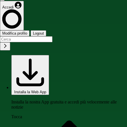
Accedi
Modifica profilo
Logout
Installa la Web App
Installa la nostra App gratuita e accedi più velocemente alle
notizie
Tocca