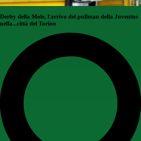
Derby della Mole, l'arrivo del pullman della Juventus
nella...città del Torino