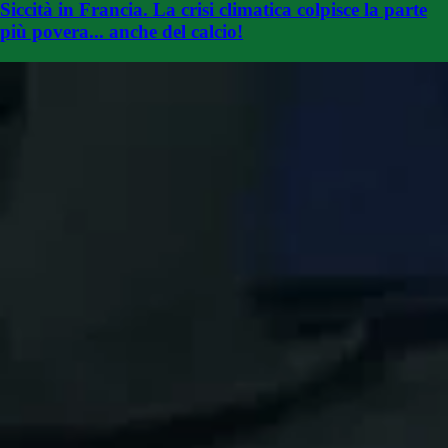
Siccità in Francia. La crisi climatica colpisce la parte
più povera... anche del calcio!