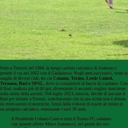
Nato a Termoli nel 1984, la lunga carriera calcistica di Antenucci
prende il via nel 2002 con il Giulianova. Negli anni successivi, veste la
maglia di diversi club, tra cui
Catania, Torino, Leeds United,
Ternana, Bari e SPAL
, dove si conquisterà la fascia da capitano. Con
il Bari, realizza più di 60 gol, diventando il secondo miglior marcatore
nella storia della società. Nel luglio 2023, tuttavia, decide di lasciare il
Bari per tornare a Ferrara, sottolineando che la sua scelta non è dettata
da motivazioni economiche, bensì dalla volontà di essere al centro di
un progetto calcistico, nonostante i suoi 39 anni.
Il Presidente Urbano Cairo e tutto il Torino FC salutano
con grande affetto Mirco Antenucci, nei giorni del suo