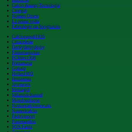
Calcio &amp; Tecnologia
Cinegol
Nomen Omen
La prima volta
Etimologie da Spogliatoio
Calcionapoli1926
Cittaceleste
Derbyderbyderby
Fantamagazine
FCInter1908
Forzaroma
Golssip
Hellas1903
Ilmilanista
Juvenews
Mediagol
Milanistichannel
Mondoudinese
Notiziecalciomercato
Numericalcio
Padovasport
Pianetamilan
SOS Fanta
Toronews