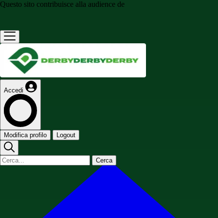
Questo sito contribuisce alla audience de
Accedi
Modifica profilo
Logout
Cerca