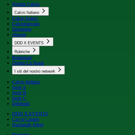
Notizie Calcio
Calcio Italiano
Calcio Estero
Calciomercato
Streaming
eSports
DDD X EVENTS
Rubriche
Redazione
Dentro La Storia
I siti del nostro network
Calcio Italiano
Serie A
Serie B
Serie C
Dilettanti
DDD X EVENTS
Cur in Campo
Nazionale Attori
Rubriche