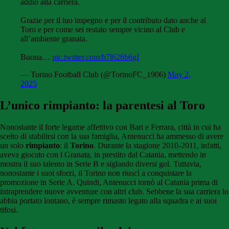
addio alla carriera.
Grazie per il tuo impegno e per il contributo dato anche al
Toro e per come sei restato sempre vicino al Club e
all’ambiente granata.
Buona…
pic.twitter.com/h7l626b6gI
— Torino Football Club (@TorinoFC_1906)
May 2,
2025
L’unico rimpianto: la parentesi al Toro
Nonostante il forte legame affettivo con Bari e Ferrara, città in cui ha
scelto di stabilirsi con la sua famiglia, Antenucci ha ammesso di avere
un solo
rimpianto
: il
Torino
. Durante la stagione 2010-2011, infatti,
aveva giocato con i Granata, in prestito dal Catania, mettendo in
mostra il suo talento in Serie B e siglando diversi gol. Tuttavia,
nonostante i suoi sforzi, il Torino non riuscì a conquistare la
promozione in Serie A. Quindi, Antenucci tornò al Catania prima di
intraprendere nuove avventure con altri club. Sebbene la sua carriera lo
abbia portato lontano, è sempre rimasto legato alla squadra e ai suoi
tifosi.