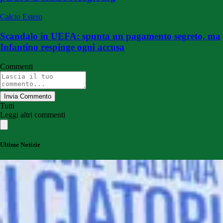
Calcio Estero
Scandalo in UEFA: spunta un pagamento segreto, ma
Infantino respinge ogni accusa
Commenti
Invia Commento
Tutti
Leggi altri commenti
Ultime Notizie