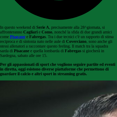
In questo weekend di
Serie A
, precisamente alla 28^giornata, si
affronteranno
Cagliari
e
Como
, nonché la sfida di due grandi amici
come
Pisacane
e
Fabregas
. Tra i due tecnici c'è un rapporto di stima
reciproca e di sintonia nato nelle aule di
Coverciano
, sono anche gli
stessi allenatori a raccontare questo feeling. Il match tra la squadra
sarda di
Pisacane
e quella lombarda di
Fabregas
si giocherà in
Sardegna, sabato alle ore 15.
P
er gli appassionati di sport che vogliono seguire partite ed eventi
in diretta, oggi esistono diverse piattaforme che permettono di
guardare il calcio e altri sport in streaming gratis.