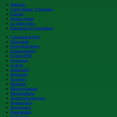
Rubriche
Calcio &amp; Tecnologia
Cinegol
Nomen Omen
La prima volta
Etimologie da Spogliatoio
Calcionapoli1926
Cittaceleste
Derbyderbyderby
Fantamagazine
FCInter1908
Forzaroma
Golssip
Hellas1903
Ilmilanista
Juvenews
Mediagol
Milanistichannel
Mondoudinese
Notiziecalciomercato
Numericalcio
Padovasport
Pianetamilan
SOS Fanta