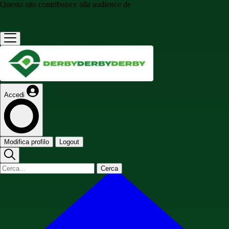
Questo sito contribuisce alla audience de
Accedi
Modifica profilo
Logout
Cerca