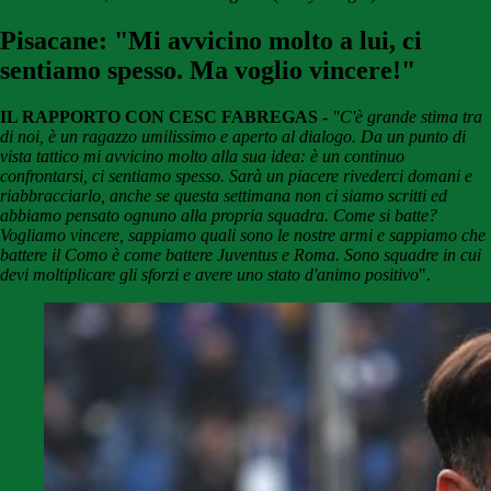
Pisacane: "Mi avvicino molto a lui, ci
sentiamo spesso. Ma voglio vincere!"
IL RAPPORTO CON CESC FABREGAS -
"C'è grande stima tra
di noi, è un ragazzo umilissimo e aperto al dialogo. Da un punto di
vista tattico mi avvicino molto alla sua idea: è un continuo
confrontarsi, ci sentiamo spesso. Sarà un piacere rivederci domani e
riabbracciarlo, anche se questa settimana non ci siamo scritti ed
abbiamo pensato ognuno alla propria squadra. Come si batte?
Vogliamo vincere, sappiamo quali sono le nostre armi e sappiamo che
battere il Como è come battere Juventus e Roma. Sono squadre in cui
devi moltiplicare gli sforzi e avere uno stato d'animo positivo
".