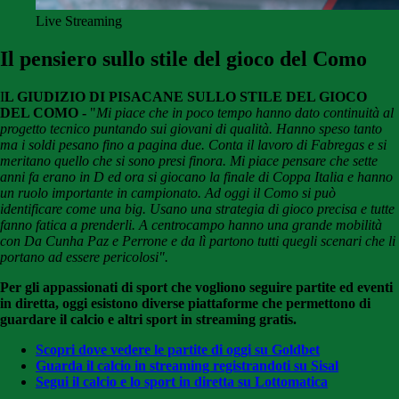
Live Streaming
Il pensiero sullo stile del gioco del Como
I
L GIUDIZIO DI PISACANE SULLO STILE DEL GIOCO
DEL COMO -
"
Mi piace che in poco tempo hanno dato continuità al
progetto tecnico puntando sui giovani di qualità. Hanno speso tanto
ma i soldi pesano fino a pagina due. Conta il lavoro di Fabregas e si
meritano quello che si sono presi finora. Mi piace pensare che sette
anni fa erano in D ed ora si giocano la finale di Coppa Italia e hanno
un ruolo importante in campionato. Ad oggi il Como si può
identificare come una big. Usano una strategia di gioco precisa e tutte
fanno fatica a prenderli. A centrocampo hanno una grande mobilità
con Da Cunha Paz e Perrone e da lì partono tutti quegli scenari che li
portano ad essere pericolosi".
P
er gli appassionati di sport che vogliono seguire partite ed eventi
in diretta, oggi esistono diverse piattaforme che permettono di
guardare il calcio e altri sport in streaming gratis.
Scopri dove vedere le partite di oggi su Goldbet
Guarda il calcio in streaming registrandoti su Sisal
Segui il calcio e lo sport in diretta su Lottomatica