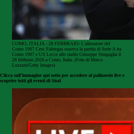
COMO, ITALIA - 28 FEBBRAIO: L'allenatore del
Como 1907 Cesc Fabregas osserva la partita di Serie A tra
Como 1907 e US Lecce allo stadio Giuseppe Sinigaglia il
28 febbraio 2026 a Como, Italia. (Foto di Marco
Luzzani/Getty Images)
Clicca sull’immagine qui sotto per accedere al palinsesto live e
scoprire tutti gli eventi di Sisal