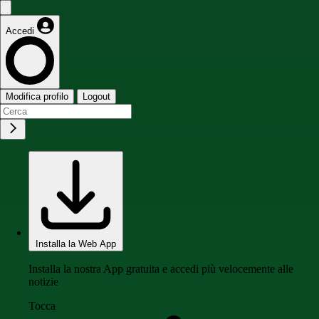
Accedi
Modifica profilo
Logout
Installa la Web App
Installa la nostra App gratuita e accedi più velocemente alle
notizie
Tocca