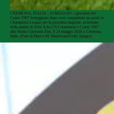
CREMONA, ITALIA - 24 MAGGIO: i giocatori del
Como 1907 festeggiano dopo aver conquistato un posto in
Champions League per la prossima stagione, al termine
della partita di Serie A tra US Cremonese e Como 1907
allo Stadio Giovanni Zini, il 24 maggio 2026 a Cremona,
Italia. (Foto di Marco M. Mantovani/Getty Images)