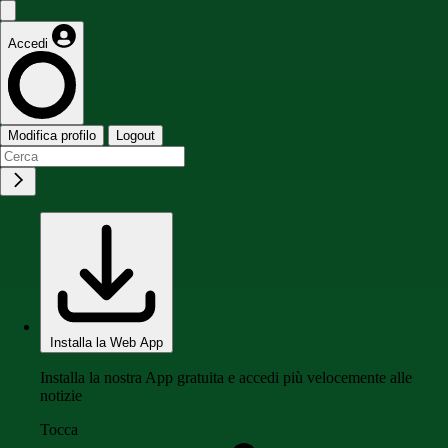
Accedi
Modifica profilo
Logout
Installa la Web App
Installa la nostra App gratuita e accedi più velocemente alle
notizie
Tocca