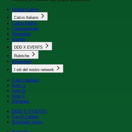
Notizie Calcio
Calcio Italiano
Calcio Estero
Calciomercato
Streaming
eSports
DDD X EVENTS
Rubriche
Redazione
I siti del nostro network
Calcio Italiano
Serie A
Serie B
Serie C
Dilettanti
DDD X EVENTS
Cur in Campo
Nazionale Attori
Rubriche