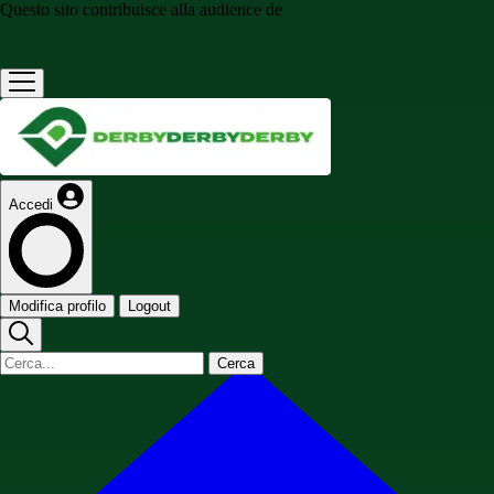
Questo sito contribuisce alla audience de
Accedi
Modifica profilo
Logout
Cerca