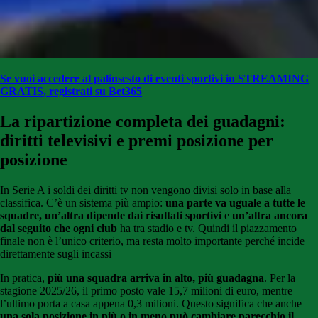
Se vuoi accedere al palinsesto di eventi sportivi in STREAMING
GRATIS, registrati su Bet365
La ripartizione completa dei guadagni:
diritti televisivi e premi posizione per
posizione
In Serie A i soldi dei diritti tv non vengono divisi solo in base alla
classifica. C’è un sistema più ampio:
una parte va uguale a tutte le
squadre, un’altra dipende dai risultati sportivi
e
un’altra ancora
dal seguito che ogni club
ha tra stadio e tv. Quindi il piazzamento
finale non è l’unico criterio, ma resta molto importante perché incide
direttamente sugli incassi
In pratica,
più una squadra arriva in alto, più guadagna
. Per la
stagione 2025/26, il primo posto vale 15,7 milioni di euro, mentre
l’ultimo porta a casa appena 0,3 milioni. Questo significa che anche
una sola posizione in più o in meno può cambiare parecchio il