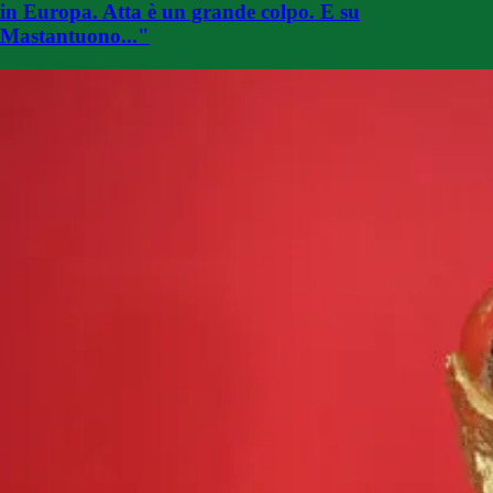
in Europa. Atta è un grande colpo. E su
Mastantuono..."