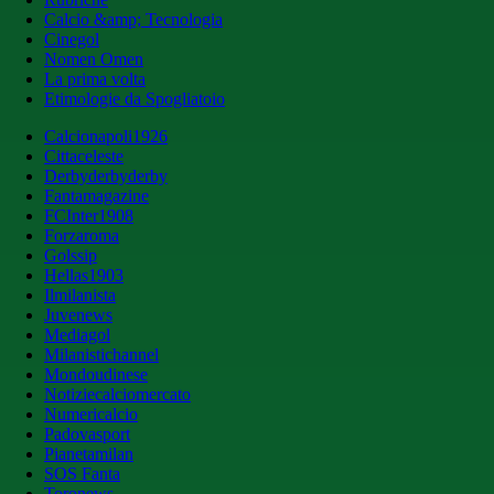
Calcio &amp; Tecnologia
Cinegol
Nomen Omen
La prima volta
Etimologie da Spogliatoio
Calcionapoli1926
Cittaceleste
Derbyderbyderby
Fantamagazine
FCInter1908
Forzaroma
Golssip
Hellas1903
Ilmilanista
Juvenews
Mediagol
Milanistichannel
Mondoudinese
Notiziecalciomercato
Numericalcio
Padovasport
Pianetamilan
SOS Fanta
Toronews