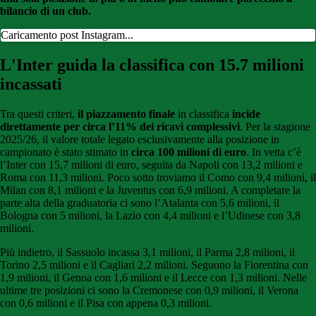
bilancio di un club.
Caricamento post Instagram...
L'Inter guida la classifica con 15.7 milioni
incassati
Tra questi criteri,
il piazzamento finale
in classifica
incide
direttamente per circa l’11% dei ricavi
complessivi
. Per la stagione
2025/26, il valore totale legato esclusivamente alla posizione in
campionato è stato stimato in
circa 100 milioni di euro
. In vetta c’è
l’Inter con 15,7 milioni di euro, seguita da Napoli con 13,2 milioni e
Roma con 11,3 milioni. Poco sotto troviamo il Como con 9,4 milioni, il
Milan con 8,1 milioni e la Juventus con 6,9 milioni. A completare la
parte alta della graduatoria ci sono l’Atalanta con 5,6 milioni, il
Bologna con 5 milioni, la Lazio con 4,4 milioni e l’Udinese con 3,8
milioni.
Più indietro, il Sassuolo incassa 3,1 milioni, il Parma 2,8 milioni, il
Torino 2,5 milioni e il Cagliari 2,2 milioni. Seguono la Fiorentina con
1,9 milioni, il Genoa con 1,6 milioni e il Lecce con 1,3 milioni. Nelle
ultime tre posizioni ci sono la Cremonese con 0,9 milioni, il Verona
con 0,6 milioni e il Pisa con appena 0,3 milioni.