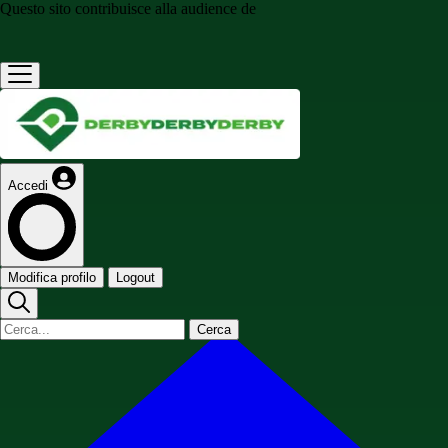
Questo sito contribuisce alla audience de
Accedi
Modifica profilo
Logout
Cerca