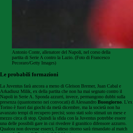
Antonio Conte, allenatore del Napoli, nel corso della
partita di Serie A contro la Lazio. (Foto di Francesco
Pecoraro/Getty Images)
Le probabili formazioni
La Juventus farà ancora a meno di Gleison Bremer, Juan Cabal e
Arkadiusz Milik, ex della partita che non ha mai segnato contro il
Napoli in Serie A. Sponda azzurri, invece, permangono dubbi sulla
presenza (quantomeno nei convocati) di Alessandro
Buongiorno
. L'ex
Torino è fuori dai giochi da metà dicembre, ma la società non ha
avanzato tempi di recupero precisi; sono stati solo stimati un mese e
mezzo circa di stop. Quindi la sfida con la Juventus potrebbe essere
una delle possibili gare in cui rivedere il granitico difensore azzurro.
Qualora non dovesse esserci, l'atteso ritorno sarà rimandato al match