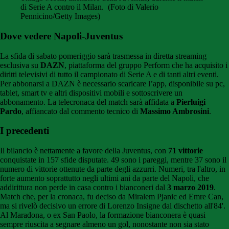
di Serie A contro il Milan. (Foto di Valerio
Pennicino/Getty Images)
Dove vedere Napoli-Juventus
La sfida di sabato pomeriggio sarà trasmessa in diretta streaming
esclusiva su
DAZN
, piattaforma del gruppo Perform che ha acquisito i
diritti televisivi di tutto il campionato di Serie A e di tanti altri eventi.
Per abbonarsi a DAZN è necessario scaricare l’app, disponibile su pc,
tablet, smart tv e altri dispositivi mobili e sottoscrivere un
abbonamento. La telecronaca del match sarà affidata a
Pierluigi
Pardo
, affiancato dal commento tecnico di
Massimo Ambrosini
.
I precedenti
Il bilancio è nettamente a favore della Juventus, con
71 vittorie
conquistate in 157 sfide disputate. 49 sono i pareggi, mentre 37 sono il
numero di vittorie ottenute da parte degli azzurri. Numeri, tra l'altro, in
forte aumento soprattutto negli ultimi ani da parte del Napoli, che
addirittura non perde in casa contro i bianconeri dal
3 marzo 2019
.
Match che, per la cronaca, fu deciso da Miralem Pjanic ed Emre Can,
ma si rivelò decisivo un errore di Lorenzo Insigne dal dischetto all'84'.
Al Maradona, o ex San Paolo, la formazione bianconera è quasi
sempre riuscita a segnare almeno un gol, nonostante non sia stato