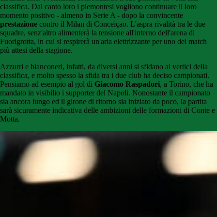
classifica. Dal canto loro i piemontesi vogliono continuare il loro
momento positivo - almeno in Serie A - dopo la convincente
prestazione
contro il Milan di Conceiçao. L'aspra rivalità tra le due
squadre, senz'altro alimenterà la tensione all'interno dell'arena di
Fuorigrotta, in cui si respirerà un'aria elettrizzante per uno dei match
più attesi della stagione.
Azzurri e bianconeri, infatti, da diversi anni si sfidano ai vertici della
classifica, e molto spesso la sfida tra i due club ha deciso campionati.
Pensiamo ad esempio al gol di
Giacomo Raspadori
, a Torino, che ha
mandato in visibilio i supporter del Napoli. Nonostante il campionato
sia ancora lungo ed il girone di ritorno sia iniziato da poco, la partita
sarà sicuramente indicativa delle ambizioni delle formazioni di Conte e
Motta.