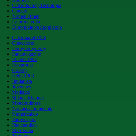
Calcio &amp; Tecnologia
Cinegol
Nomen Omen
La prima volta
Etimologie da Spogliatoio
Calcionapoli1926
Cittaceleste
Derbyderbyderby
Fantamagazine
FCInter1908
Forzaroma
Golssip
Hellas1903
Ilmilanista
Juvenews
Mediagol
Milanistichannel
Mondoudinese
Notiziecalciomercato
Numericalcio
Padovasport
Pianetamilan
SOS Fanta
Toronews