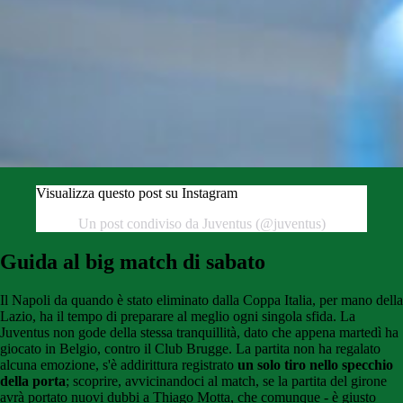
Visualizza questo post su Instagram
Un post condiviso da Juventus (@juventus)
Guida al big match di sabato
Il Napoli da quando è stato eliminato dalla Coppa Italia, per mano della
Lazio, ha il tempo di preparare al meglio ogni singola sfida. La
Juventus non gode della stessa tranquillità, dato che appena martedì ha
giocato in Belgio, contro il Club Brugge. La partita non ha regalato
alcuna emozione, s'è addirittura registrato
un solo tiro nello specchio
della porta
; scoprire, avvicinandoci al match, se la partita del girone
avrà portato nuovi dubbi a Thiago Motta, che comunque - è giusto