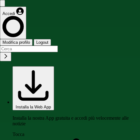
Accedi
Modifica profilo
Logout
Installa la Web App
Installa la nostra App gratuita e accedi più velocemente alle
notizie
Tocca