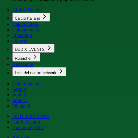
Notizie Calcio
Calcio Italiano
Calcio Estero
Calciomercato
Streaming
eSports
DDD X EVENTS
Rubriche
Redazione
I siti del nostro network
Calcio Italiano
Serie A
Serie B
Serie C
Dilettanti
DDD X EVENTS
Cur in Campo
Nazionale Attori
Rubriche