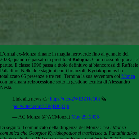
L'ormai ex-Monza rimane in maglia neroverde fino al gennaio del
2023, quando è passato in prestito al
Bologna
. Con i rossoblù gioca 12
partite. Il classe 1996 passa a titolo definitivo ai biancorossi di Raffaele
Palladino. Nelle due stagioni con i brianzoli, Kyriakopoulos ha
totalizzato 65 presenze e tre reti. Termina la sua avventura col
Monza
con un'amara
retrocessione
sotto la gestione tecnica di Alessandro
Nesta.
Link alla news 👉
https://t.co/2WIBZHaQbt
🗞️
pic.twitter.com/13PqBJQOjh
— AC Monza (@ACMonza)
May 29, 2025
Di seguito il comunicato della dirigenza del Monza:
“AC Monza
comunica che Georgios Kyriakopoulos si trasferisce al Panathinaikos
a titolo definitivo.
Dal suo arrivo in Brianza nell’estate 2023 l’esterno