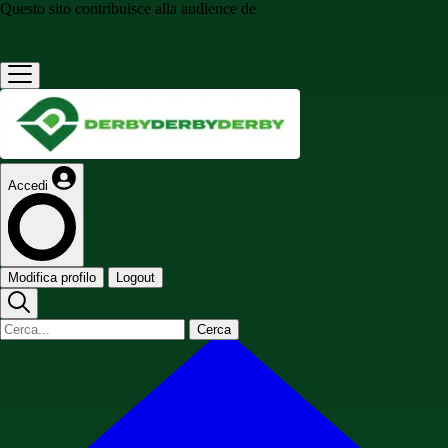
Questo sito contribuisce alla audience de
Accedi
Modifica profilo
Logout
Cerca