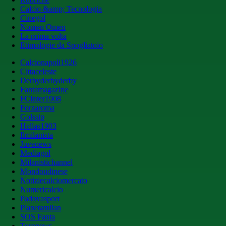
Calcio &amp; Tecnologia
Cinegol
Nomen Omen
La prima volta
Etimologie da Spogliatoio
Calcionapoli1926
Cittaceleste
Derbyderbyderby
Fantamagazine
FCInter1908
Forzaroma
Golssip
Hellas1903
Ilmilanista
Juvenews
Mediagol
Milanistichannel
Mondoudinese
Notiziecalciomercato
Numericalcio
Padovasport
Pianetamilan
SOS Fanta
Toronews