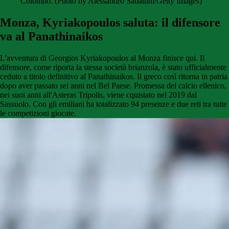
Colombo. (Photo by Alessandro Sabattini/Getty Images)
Monza, Kyriakopoulos saluta: il difensore
va al Panathinaikos
L'avventura di Georgios Kyriakopoulos al Monza finisce qui. Il
difensore, come riporta la stessa società brianzola, è stato ufficialmente
ceduto a titolo definitivo al Panathinaikos. Il greco così ritorna in patria
dopo aver passato sei anni nel Bel Paese. Promessa del calcio ellenico,
nei suoi anni all'Asteras Tripolis, viene cquistato nel 2019 dal
Sassuolo. Con gli emiliani ha totalizzato 94 presenze e due reti tra tutte
le competizioni giocate.