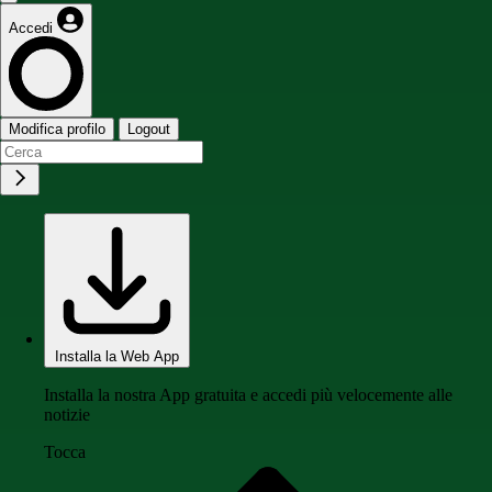
Accedi
Modifica profilo
Logout
Installa la Web App
Installa la nostra App gratuita e accedi più velocemente alle
notizie
Tocca