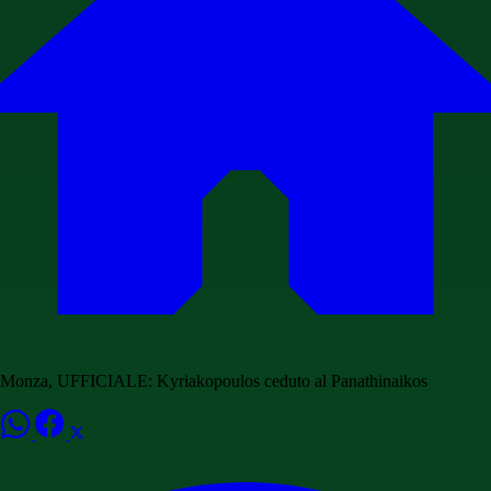
Monza, UFFICIALE: Kyriakopoulos ceduto al Panathinaikos