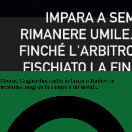
Monza, Gagliardini esulta in faccia a Rabiot: lo
juventino reagisce in campo e sui social...