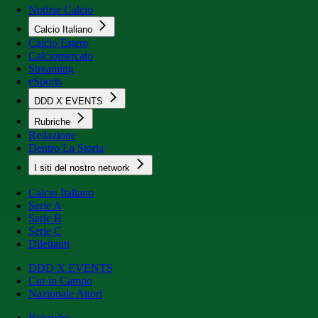
Notizie Calcio
Calcio Italiano
Calcio Estero
Calciomercato
Streaming
eSports
DDD X EVENTS
Rubriche
Redazione
Dentro La Storia
I siti del nostro network
Calcio Italiano
Serie A
Serie B
Serie C
Dilettanti
DDD X EVENTS
Cur in Campo
Nazionale Attori
Rubriche