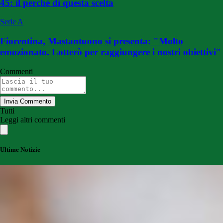
45: il perché di questa scelta
Serie A
Fiorentina, Mastantuono si presenta: "Molto
emozionato. Lotterò per raggiungere i nostri obiettivi"
Commenti
Invia Commento
Tutti
Leggi altri commenti
Ultime Notizie