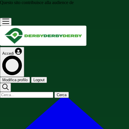
Questo sito contribuisce alla audience de
Accedi
Modifica profilo
Logout
Cerca