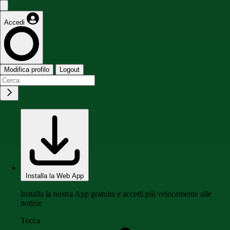
Accedi
Modifica profilo
Logout
Installa la Web App
Installa la nostra App gratuita e accedi più velocemente alle
notizie
Tocca