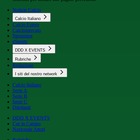
Notizie Calcio
Calcio Italiano
Calcio Estero
Calciomercato
Streaming
eSports
DDD X EVENTS
Rubriche
Redazione
I siti del nostro network
Calcio Italiano
Serie A
Serie B
Serie C
Dilettanti
DDD X EVENTS
Cur in Campo
Nazionale Attori
Rubriche