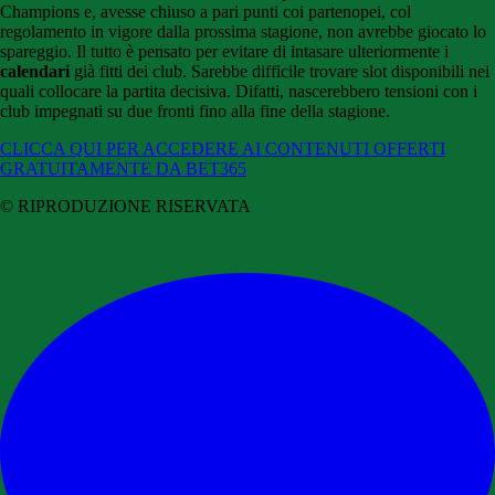
Champions e, avesse chiuso a pari punti coi partenopei, col
regolamento in vigore dalla prossima stagione, non avrebbe giocato lo
spareggio. Il tutto è pensato per evitare di intasare ulteriormente i
calendari
già fitti dei club. Sarebbe difficile trovare slot disponibili nei
quali collocare la partita decisiva. Difatti, nascerebbero tensioni con i
club impegnati su due fronti fino alla fine della stagione.
CLICCA QUI PER ACCEDERE AI CONTENUTI OFFERTI
GRATUITAMENTE DA BET365
© RIPRODUZIONE RISERVATA