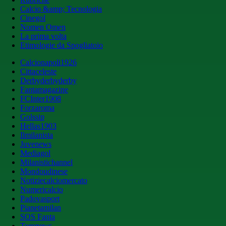
Calcio &amp; Tecnologia
Cinegol
Nomen Omen
La prima volta
Etimologie da Spogliatoio
Calcionapoli1926
Cittaceleste
Derbyderbyderby
Fantamagazine
FCInter1908
Forzaroma
Golssip
Hellas1903
Ilmilanista
Juvenews
Mediagol
Milanistichannel
Mondoudinese
Notiziecalciomercato
Numericalcio
Padovasport
Pianetamilan
SOS Fanta
Toronews