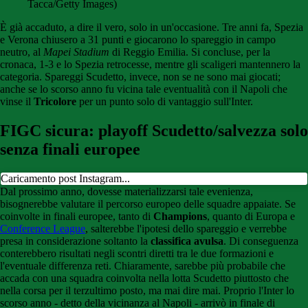
Tacca/Getty Images)
È già accaduto, a dire il vero, solo in un'occasione. Tre anni fa, Spezia
e Verona chiusero a 31 punti e giocarono lo spareggio in campo
neutro, al
Mapei Stadium
di Reggio Emilia. Si concluse, per la
cronaca, 1-3 e lo Spezia retrocesse, mentre gli scaligeri mantennero la
categoria. Spareggi Scudetto, invece, non se ne sono mai giocati;
anche se lo scorso anno fu vicina tale eventualità con il Napoli che
vinse il
Tricolore
per un punto solo di vantaggio sull'Inter.
FIGC sicura: playoff Scudetto/salvezza solo
senza finali europee
Caricamento post Instagram...
Dal prossimo anno, dovesse materializzarsi tale evenienza,
bisognerebbe valutare il percorso europeo delle squadre appaiate. Se
coinvolte in finali europee, tanto di
Champions
, quanto di Europa e
Conference League
, salterebbe l'ipotesi dello spareggio e verrebbe
presa in considerazione soltanto la
classifica avulsa
. Di conseguenza
conterebbero risultati negli scontri diretti tra le due formazioni e
l'eventuale differenza reti. Chiaramente, sarebbe più probabile che
accada con una squadra coinvolta nella lotta Scudetto piuttosto che
nella corsa per il terzultimo posto, ma mai dire mai. Proprio l'Inter lo
scorso anno - detto della vicinanza al Napoli - arrivò in finale di