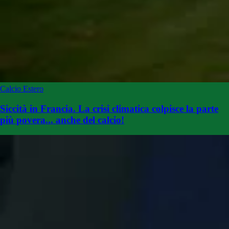
Calcio Estero
Siccità in Francia. La crisi climatica colpisce la parte
più povera... anche del calcio!