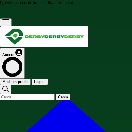
Questo sito contribuisce alla audience de
Accedi
Modifica profilo
Logout
Cerca