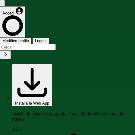
Accedi
Modifica profilo
Logout
Installa la Web App
Installa la nostra App gratuita e accedi più velocemente alle
notizie
Tocca