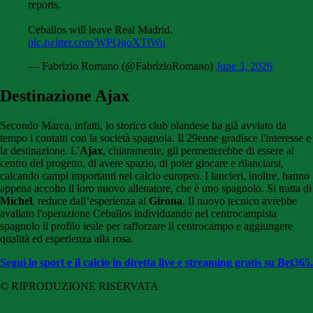
reports.
Ceballos will leave Real Madrid.
pic.twitter.com/WPQgoXTlWu
— Fabrizio Romano (@FabrizioRomano)
June 3, 2026
Destinazione Ajax
Secondo Marca, infatti, lo storico club olandese ha già avviato da
tempo i contatti con la società spagnola. Il 29enne gradisce l'interesse e
la destinazione. L'
Ajax
, chiaramente, gli permetterebbe di essere al
centro del progetto, di avere spazio, di poter giocare e rilanciarsi,
calcando campi importanti nel calcio europeo. I lancieri, inoltre, hanno
appena accolto il loro nuovo allenatore, che è uno spagnolo. Si tratta di
Míchel
, reduce dall’esperienza al
Girona
. Il nuovo tecnico avrebbe
avallato l'operazione Ceballos individuando nel centrocampista
spagnolo il profilo ieale per rafforzare il centrocampo e aggiungere
qualità ed esperienza alla rosa.
Segui lo sport e il calcio in diretta live e streaming gratis su Bet365.
© RIPRODUZIONE RISERVATA