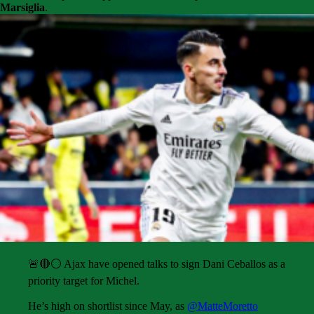
Marsiglia
.
🚨🔴⚪️ Ajax have opened talks to sign Dani Ceballos as a
priority target for Michel.
He’s high on shortlist since May, as
@MatteMoretto