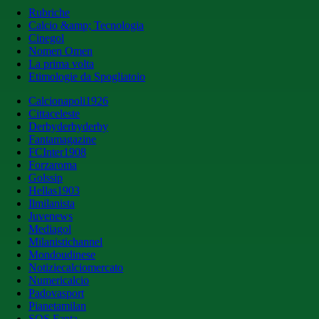
Rubriche
Calcio &amp; Tecnologia
Cinegol
Nomen Omen
La prima volta
Etimologie da Spogliatoio
Calcionapoli1926
Cittaceleste
Derbyderbyderby
Fantamagazine
FCInter1908
Forzaroma
Golssip
Hellas1903
Ilmilanista
Juvenews
Mediagol
Milanistichannel
Mondoudinese
Notiziecalciomercato
Numericalcio
Padovasport
Pianetamilan
SOS Fanta