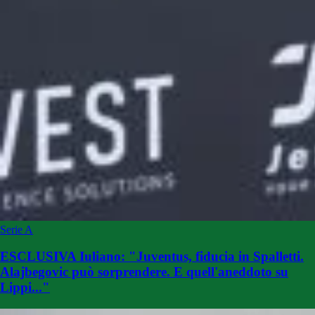
Serie A
ESCLUSIVA Iuliano: "Juventus, fiducia in Spalletti.
Alajbegovic può sorprendere. E quell'aneddoto su
Lippi..."