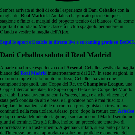
Sembra arrivata ai titoli di coda l'esperienza di Dani
Ceballos
con la
maglia del
Real Madri
d. L'andaluso ha giocato poco e in questa
stagione è finito ai margini del progetto tecnico dei blancos. Ora, come
riporta il quotidiano Marca, lascerà il club spagnolo per andare in
Olanda a vestire la maglia dell'
Ajax
.
Segui lo sport e il calcio in diretta live e streaming gratis su Bet365.
Dani Ceballos saluta il Real Madrid
A parte una breve esperienza con l'
Arsenal
, Ceballos vestiva la maglia
bianca del
Real Madrid
ininterrottamente dal 217. In sette stagioni, in
cui non sempre è stato un titolare fisso, Ceballos ha vinto due
campionati spagnoli, una Coppa del Re, tre
Champions League
, una
Coppa Intercontinentale, tre Supercoppe Uefa e tre Coppe del Mondo
per club. La sua avventura con i
blancos
, lunga e anche vincente, è
stata però condita da alti e bassi e il giocatore non è mai riuscito a
ritagliarsi in maniera stabile un ruolo da protagonista e a trovare una
continuità nella rosa titolare.Adesso, però, dopo la rottura con
Arbeloa
e dopo questa delundente stagione, i suoi anni con il Madrid sembrano
giunti al termine. Era già fallito, inoltre, un precedente tentativo di
concretizzare un trasferimento. A gennaio, infatti, si era tanto parlato
dell'interesse, poi mai approdato a soluzioni pratiche e concrete, del