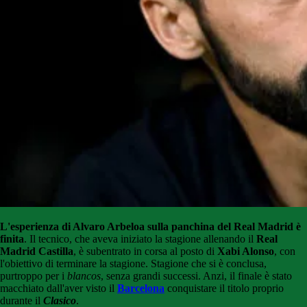
L'esperienza di Alvaro Arbeloa sulla panchina del Real Madrid è
finita
. Il tecnico, che aveva iniziato la stagione allenando il
Real
Madrid Castilla
, è subentrato in corsa al posto di
Xabi Alonso
, con
l'obiettivo di terminare la stagione. Stagione che si è conclusa,
purtroppo per i
blancos
, senza grandi successi. Anzi, il finale è stato
macchiato dall'aver visto il
Barcelona
conquistare il titolo proprio
durante il
Clasico
.