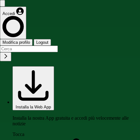
Accedi
Modifica profilo
Logout
Installa la Web App
Installa la nostra App gratuita e accedi più velocemente alle
notizie
Tocca