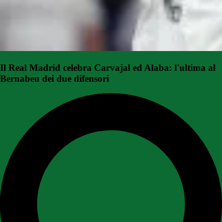
Il Real Madrid celebra Carvajal ed Alaba: l'ultima al
Bernabeu dei due difensori