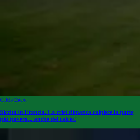
Calcio Estero
Siccità in Francia. La crisi climatica colpisce la parte
più povera... anche del calcio!