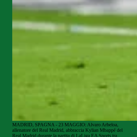
MADRID, SPAGNA - 23 MAGGIO: Alvaro Arbeloa,
allenatore del Real Madrid, abbraccia Kylian Mbappé del
Real Madrid durante la partita di LaLiga EA Sports tra