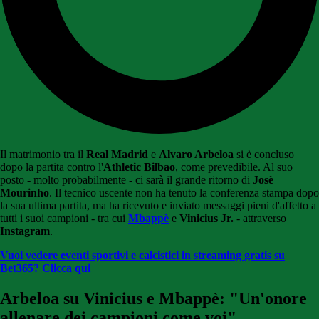
Il matrimonio tra il
Real Madrid
e
Alvaro Arbeloa
si è concluso
dopo la partita contro l'
Athletic Bilbao
, come prevedibile. Al suo
posto - molto probabilmente - ci sarà il grande ritorno di
Josè
Mourinho
. Il tecnico uscente non ha tenuto la conferenza stampa dopo
la sua ultima partita, ma ha ricevuto e inviato messaggi pieni d'affetto a
tutti i suoi campioni - tra cui
Mbappè
e
Vinicius Jr.
- attraverso
Instagram
.
Vuoi vedere eventi sportivi e calcistici in streaming gratis su
Bet365? Clicca qui
Arbeloa su Vinicius e Mbappè: "Un'onore
allenare dei campioni come voi"