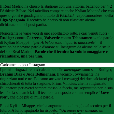
Il Real Madrid ha chiuso la stagione con una vittoria, battendo per 4-2
l'Athletic Bilbao. Nel tabellino compare anche Kylian Mbappè che con
questo gol si è guadagnato il titolo di
Pichichi
- capocannoniere - della
Liga Spagnola
. Il tecnico ha deciso di non rilasciare alcuna
dichiarazione nel post-partita.
Nonostante le varie voci di uno spogliatoio rotto, i casi venuti fuori -
Rudiger
contro
Carreras
,
Valverde
contro
Tchouameni
- e le parole
di Kylian Mbappè - "
per Arbeloa sono il quarto attaccante
" - il
tecnico ha ricevuto parole d'amore su Instagram da alcune delle stelle
del suo Real Madrid.
Parole che il tecnico ha voluto omaggiare e
ricambiare, una per una
.
Caricamento post Instagram...
I primi a ringraziare l'ex calciatore delle
merengues
sono stati Rudiger,
Brahim Diaz
e
Jude Bellingham
. Il tecnico , ovviamente, ha
ringraziato tutti e tre. Poi sono arrivate i messaggi dei due calciatori più
chiacchierati di tutta la stagione. Prima Vinicius, che ha ringraziato
l'allenatore per averci sempre messo la faccia, ma soprattutto per la sua
lealtà e la sua amicizia. Il tecnico ha risposto con un semplice "
Love
you
", che dice più di mille parole.
E poi Kylian Mbappè, che ha augurato tutto il meglio al tecnico per il
futuro. A lui lo spagnolo ha risposto: "
Un'onore aver allenato un