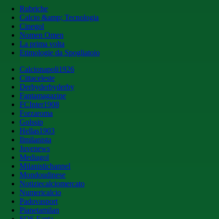
Rubriche
Calcio &amp; Tecnologia
Cinegol
Nomen Omen
La prima volta
Etimologie da Spogliatoio
Calcionapoli1926
Cittaceleste
Derbyderbyderby
Fantamagazine
FCInter1908
Forzaroma
Golssip
Hellas1903
Ilmilanista
Juvenews
Mediagol
Milanistichannel
Mondoudinese
Notiziecalciomercato
Numericalcio
Padovasport
Pianetamilan
SOS Fanta