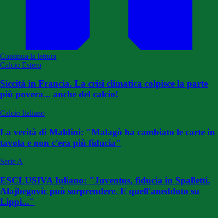
Continua la lettura
Calcio Estero
Siccità in Francia. La crisi climatica colpisce la parte
più povera... anche del calcio!
Calcio Italiano
La verità di Maldini: "Malagò ha cambiato le carte in
tavola e non c'era più fiducia"
Serie A
ESCLUSIVA Iuliano: "Juventus, fiducia in Spalletti.
Alajbegovic può sorprendere. E quell'aneddoto su
Lippi..."