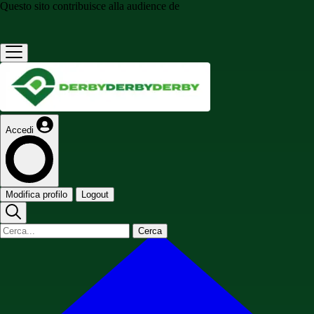
Questo sito contribuisce alla audience de
Accedi
Modifica profilo
Logout
Cerca