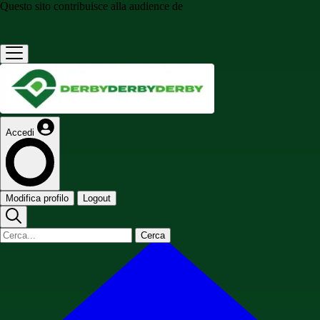
Questo sito contribuisce alla audience de
Accedi
Modifica profilo
Logout
Cerca