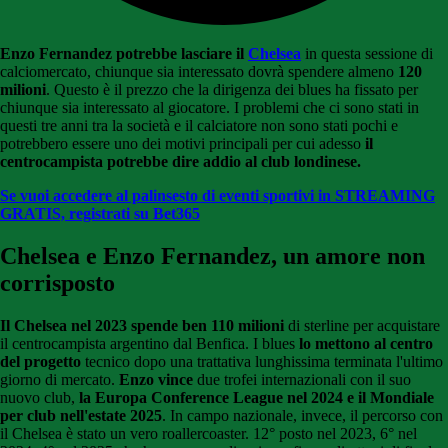
Enzo Fernandez potrebbe lasciare il
Chelsea
in questa sessione di
calciomercato, chiunque sia interessato dovrà spendere almeno
120
milioni
. Questo è il prezzo che la dirigenza dei blues ha fissato per
chiunque sia interessato al giocatore. I problemi che ci sono stati in
questi tre anni tra la società e il calciatore non sono stati pochi e
potrebbero essere uno dei motivi principali per cui adesso
il
centrocampista potrebbe dire addio al club londinese.
Se vuoi accedere al palinsesto di eventi sportivi in STREAMING
GRATIS, registrati su Bet365
Chelsea e Enzo Fernandez, un amore non
corrisposto
Il Chelsea nel 2023 spende ben 110 milioni
di sterline per acquistare
il centrocampista argentino dal Benfica. I blues
lo mettono al centro
del progetto
tecnico dopo una trattativa lunghissima terminata l'ultimo
giorno di mercato.
Enzo vince
due trofei internazionali con il suo
nuovo club,
la Europa Conference League nel 2024 e il Mondiale
per club nell'estate 2025
. In campo nazionale, invece, il percorso con
il Chelsea è stato un vero roallercoaster. 12° posto nel 2023, 6° nel