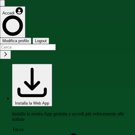
Accedi
Modifica profilo
Logout
Installa la Web App
Installa la nostra App gratuita e accedi più velocemente alle
notizie
Tocca