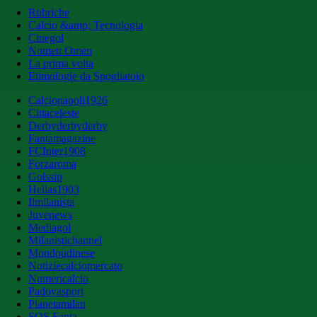
Rubriche
Calcio &amp; Tecnologia
Cinegol
Nomen Omen
La prima volta
Etimologie da Spogliatoio
Calcionapoli1926
Cittaceleste
Derbyderbyderby
Fantamagazine
FCInter1908
Forzaroma
Golssip
Hellas1903
Ilmilanista
Juvenews
Mediagol
Milanistichannel
Mondoudinese
Notiziecalciomercato
Numericalcio
Padovasport
Pianetamilan
SOS Fanta