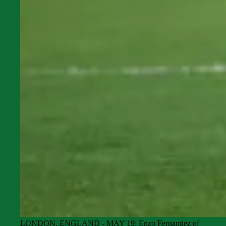
LONDON, ENGLAND - MAY 19: Enzo Fernandez of