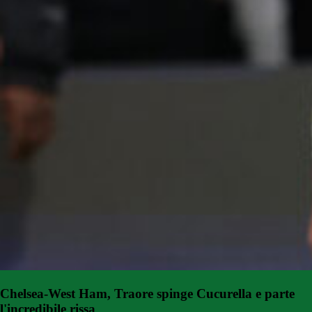
Chelsea-West Ham, Traore spinge Cucurella e parte
l'incredibile rissa