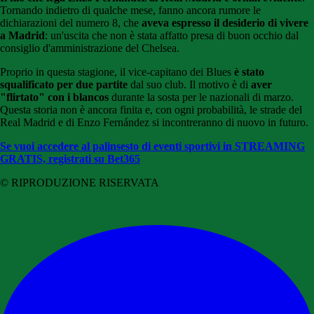
Tornando indietro di qualche mese, fanno ancora rumore le
dichiarazioni del numero 8, che
aveva espresso il desiderio di vivere
a Madrid
: un'uscita che non è stata affatto presa di buon occhio dal
consiglio d'amministrazione del Chelsea.
Proprio in questa stagione, il vice-capitano dei Blues
è stato
squalificato per due partite
dal suo club. Il motivo è di
aver
"flirtato" con i blancos
durante la sosta per le nazionali di marzo.
Questa storia non è ancora finita e, con ogni probabilità, le strade del
Real Madrid e di Enzo Fernández si incontreranno di nuovo in futuro.
Se vuoi accedere al palinsesto di eventi sportivi in STREAMING
GRATIS, registrati su Bet365
© RIPRODUZIONE RISERVATA