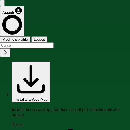
Accedi
Modifica profilo
Logout
Installa la Web App
Installa la nostra App gratuita e accedi più velocemente alle
notizie
Tocca