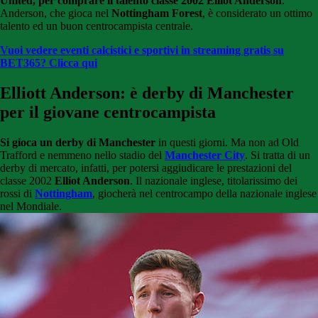
United, per comprare il talento classe 2002 Elliot Anderson
.
Anderson, che gioca nel
Nottingham Forest
, è considerato un ottimo
talento ed un buon centrocampista centrale.
Vuoi vedere eventi calcistici e sportivi in streaming gratis su
BET365? Clicca qui
Elliott Anderson: è derby di Manchester
per il giovane centrocampista
Si gioca un derby di Manchester
in questi giorni. Ma non ad Old
Trafford e nemmeno nello stadio del
Manchester City
. Si tratta di un
derby di mercato, infatti, per potersi aggiudicare le prestazioni del
classe 2002
Elliot Anderson
. Il nazionale inglese, titolarissimo dei
rossi di
Nottingham
, giocherà nel centrocampo della nazionale inglese
nel Mondiale.