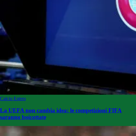
Calcio Estero
La UEFA non cambia idea: le competizioni FIFA
saranno boicottate