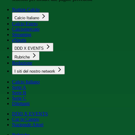
Notizie Calcio
Calcio Italiano
Calcio Estero
Calciomercato
Streaming
eSports
DDD X EVENTS
Rubriche
Redazione
I siti del nostro network
Calcio Italiano
Serie A
Serie B
Serie C
Dilettanti
DDD X EVENTS
Cur in Campo
Nazionale Attori
Rubriche