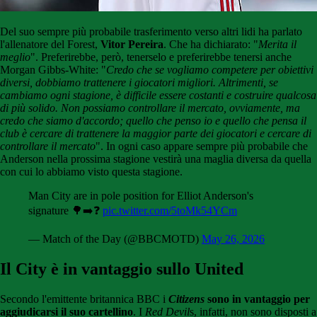
Del suo sempre più probabile trasferimento verso altri lidi ha parlato
l'allenatore del Forest,
Vitor Pereira
. Che ha dichiarato: "
Merita il
meglio
". Preferirebbe, però, tenerselo e preferirebbe tenersi anche
Morgan Gibbs-White: "
Credo che se vogliamo competere per obiettivi
diversi, dobbiamo trattenere i giocatori migliori. Altrimenti, se
cambiamo ogni stagione, è difficile essere costanti e costruire qualcosa
di più solido. Non possiamo controllare il mercato, ovviamente, ma
credo che siamo d'accordo; quello che penso io e quello che pensa il
club è cercare di trattenere la maggior parte dei giocatori e cercare di
controllare il mercato
". In ogni caso appare sempre più probabile che
Anderson nella prossima stagione vestirà una maglia diversa da quella
con cui lo abbiamo visto questa stagione.
Man City are in pole position for Elliot Anderson's
signature 🌳➡️❓
pic.twitter.com/5toMk54YCm
— Match of the Day (@BBCMOTD)
May 26, 2026
Il City è in vantaggio sullo United
Secondo l'emittente britannica BBC i
Citizens
sono in vantaggio per
aggiudicarsi il suo cartellino
. I
Red Devil
s, infatti, non sono disposti a