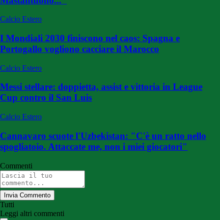
Mastantuono..."
Calcio Estero
I Mondiali 2030 finiscono nel caos: Spagna e
Portogallo vogliono cacciare il Marocco
Calcio Estero
Messi stellare: doppietta, assist e vittoria in League
Cup contro il San Luis
Calcio Estero
Cannavaro scuote l'Uzbekistan: "C'è un ratto nello
spogliatoio. Attaccate me, non i miei giocatori"
Commenti
Invia Commento
Tutti
Leggi altri commenti