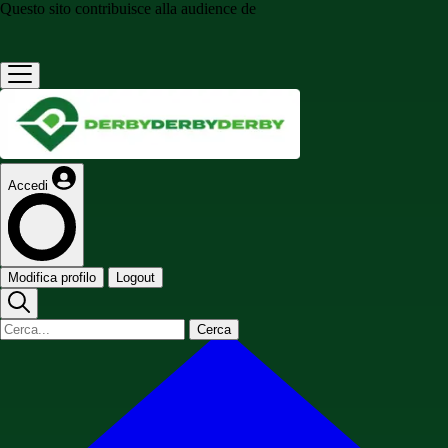
Questo sito contribuisce alla audience de
Accedi
Modifica profilo
Logout
Cerca