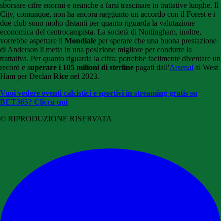
sborsare cifre enormi e neanche a farsi trascinare in trattative lunghe. Il
City, comunque, non ha ancora raggiunto un accordo con il Forest e i
due club sono molto distanti per quanto riguarda la valutazione
economica del centrocampista. La società di Nottingham, inoltre,
vorrebbe aspettare il
Mondiale
per sperare che una buona prestazione
di Anderson li metta in una posizione migliore per condurre la
trattativa. Per quanto riguarda la cifra: potrebbe facilmente diventare un
record e s
uperare i 105 milioni di sterline
pagati dall'
Arsenal
al West
Ham per Declan
Rice
nel 2023.
Vuoi vedere eventi calcistici e sportivi in streaming gratis su
BET365? Clicca qui
© RIPRODUZIONE RISERVATA