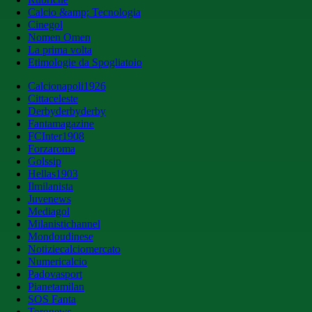
Calcio &amp; Tecnologia
Cinegol
Nomen Omen
La prima volta
Etimologie da Spogliatoio
Calcionapoli1926
Cittaceleste
Derbyderbyderby
Fantamagazine
FCInter1908
Forzaroma
Golssip
Hellas1903
Ilmilanista
Juvenews
Mediagol
Milanistichannel
Mondoudinese
Notiziecalciomercato
Numericalcio
Padovasport
Pianetamilan
SOS Fanta
Toronews