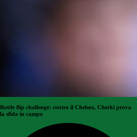
Bottle flip challenge: contro il Chelsea, Cherki prova
la sfida in campo