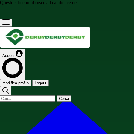
Questo sito contribuisce alla audience de
Accedi
Modifica profilo
Logout
Cerca