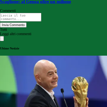
Scaglione: al Genoa oltre un milione
Commenti
Invia Commento
Tutti
Leggi altri commenti
Ultime Notizie