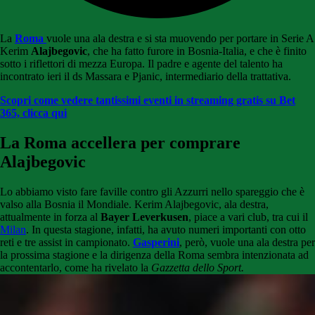
La
Roma
vuole una ala destra e si sta muovendo per portare in Serie A
Kerim
Alajbegovic
, che ha fatto furore in Bosnia-Italia, e che è finito
sotto i riflettori di mezza Europa. Il padre e agente del talento ha
incontrato ieri il ds Massara e Pjanic, intermediario della trattativa.
Scopri come vedere tantissimi eventi in streaming gratis su Bet
365, clicca qui
La Roma accellera per comprare
Alajbegovic
Lo abbiamo visto fare faville contro gli Azzurri nello spareggio che è
valso alla Bosnia il Mondiale. Kerim Alajbegovic, ala destra,
attualmente in forza al
Bayer Leverkusen
, piace a vari club, tra cui il
Milan
. In questa stagione, infatti, ha avuto numeri importanti con otto
reti e tre assist in campionato.
Gasperini
, però, vuole una ala destra per
la prossima stagione e la dirigenza della Roma sembra intenzionata ad
accontentarlo, come ha rivelato la
Gazzetta dello Sport.