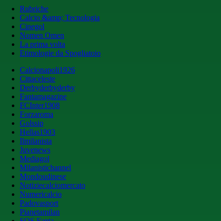
Rubriche
Calcio &amp; Tecnologia
Cinegol
Nomen Omen
La prima volta
Etimologie da Spogliatoio
Calcionapoli1926
Cittaceleste
Derbyderbyderby
Fantamagazine
FCInter1908
Forzaroma
Golssip
Hellas1903
Ilmilanista
Juvenews
Mediagol
Milanistichannel
Mondoudinese
Notiziecalciomercato
Numericalcio
Padovasport
Pianetamilan
SOS Fanta