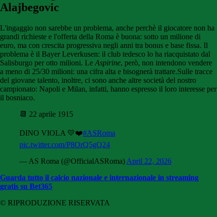
Alajbegovic
L'ingaggio non sarebbe un problema, anche perchè il giocatore non ha
grandi richieste e l'offerta della Roma è buona: sotto un milione di
euro, ma con crescita progressiva negli anni tra bonus e base fissa. Il
problema è il Bayer Leverkusen: il club tedesco lo ha riacquistato dal
Salisburgo per otto milioni. Le
Aspirine
, però, non intendono vendere
a meno di 25/30 milioni: una cifra alta e bisognerà trattare.Sulle tracce
del giovane talento, inoltre, ci sono anche altre società del nostro
campionato: Napoli e Milan, infatti, hanno espresso il loro interesse per
il bosniaco.
📆 22 aprile 1915
DINO VIOLA 💛❤️
#ASRoma
pic.twitter.com/P8OrQ5gQ24
— AS Roma (@OfficialASRoma)
April 22, 2026
Guarda tutto il calcio nazionale e internazionale in streaming
gratis su Bet365
© RIPRODUZIONE RISERVATA