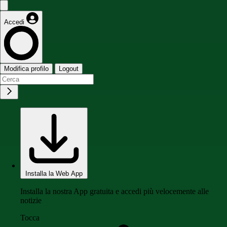
Accedi
Modifica profilo
Logout
Installa la Web App
Installa la nostra App gratuita e accedi più velocemente alle
notizie
Tocca