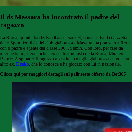
Il ds Massara ha incontrato il padre del
ragazzo
La Roma, quindi, ha deciso di accelerare. E, come scrive la Gazzetta
dello Sport, ieri il ds del club giallorosso, Massara, ha pranzato a Roma
con il padre e agente del classe 2007, Semin. Con loro, per fare da
intermediario, c'era anche l'ex centrocampista della Roma, Miralem
Pjanic
. A spingere il ragazzo a vestire la maglia giallorossa è anche un
altro ex,
Dzeko
, che lo conosce e ha giocato con lui in nazionale.
Clicca qui per maggiori dettagli sul palinsesto offerto da Bet365