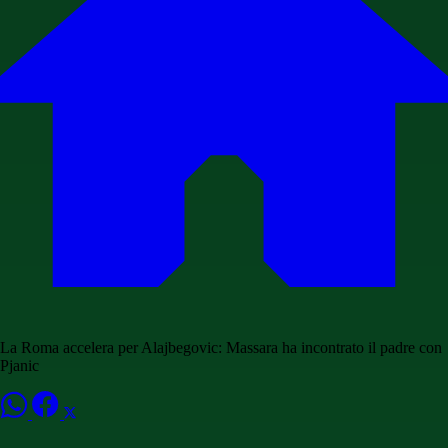
La Roma accelera per Alajbegovic: Massara ha incontrato il padre con
Pjanic