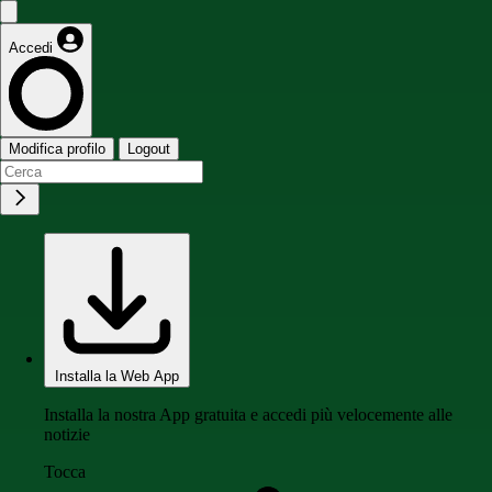
Accedi
Modifica profilo
Logout
Installa la Web App
Installa la nostra App gratuita e accedi più velocemente alle
notizie
Tocca