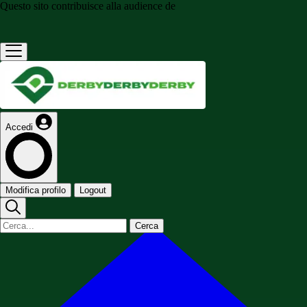
Questo sito contribuisce alla audience de
Accedi
Modifica profilo
Logout
Cerca