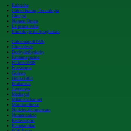
Rubriche
Calcio &amp; Tecnologia
Cinegol
Nomen Omen
La prima volta
Etimologie da Spogliatoio
Calcionapoli1926
Cittaceleste
Derbyderbyderby
Fantamagazine
FCInter1908
Forzaroma
Golssip
Hellas1903
Ilmilanista
Juvenews
Mediagol
Milanistichannel
Mondoudinese
Notiziecalciomercato
Numericalcio
Padovasport
Pianetamilan
SOS Fanta