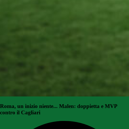
Roma, un inizio niente... Malen: doppietta e MVP
contro il Cagliari