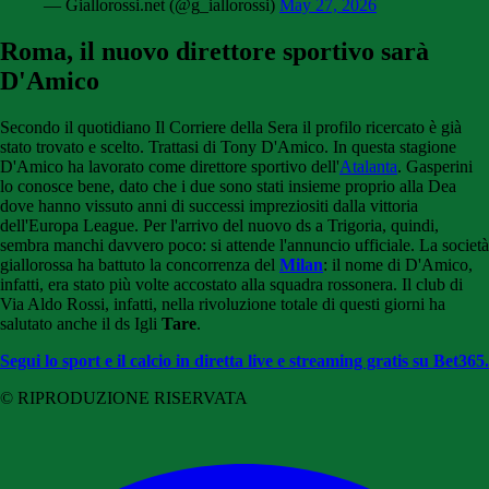
— Giallorossi.net (@g_iallorossi)
May 27, 2026
Roma, il nuovo direttore sportivo sarà
D'Amico
Secondo il quotidiano Il Corriere della Sera il profilo ricercato è già
stato trovato e scelto. Trattasi di Tony D'Amico. In questa stagione
D'Amico ha lavorato come direttore sportivo dell'
Atalanta
. Gasperini
lo conosce bene, dato che i due sono stati insieme proprio alla Dea
dove hanno vissuto anni di successi impreziositi dalla vittoria
dell'Europa League. Per l'arrivo del nuovo ds a Trigoria, quindi,
sembra manchi davvero poco: si attende l'annuncio ufficiale. La società
giallorossa ha battuto la concorrenza del
Milan
: il nome di D'Amico,
infatti, era stato più volte accostato alla squadra rossonera. Il club di
Via Aldo Rossi, infatti, nella rivoluzione totale di questi giorni ha
salutato anche il ds Igli
Tare
.
Segui lo sport e il calcio in diretta live e streaming gratis su Bet365.
© RIPRODUZIONE RISERVATA