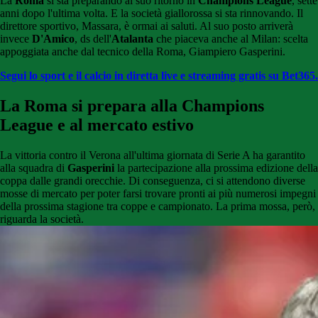
La
Roma
si sta preparando al suo ritorno in
Champions League
, sette
anni dopo l'ultima volta. E la società giallorossa si sta rinnovando. Il
direttore sportivo, Massara, è ormai ai saluti. Al suo posto arriverà
invece
D'Amico
, ds dell'
Atalanta
che piaceva anche al Milan: scelta
appoggiata anche dal tecnico della Roma, Giampiero Gasperini.
Segui lo sport e il calcio in diretta live e streaming gratis su Bet365.
La Roma si prepara alla Champions
League e al mercato estivo
La vittoria contro il Verona all'ultima giornata di Serie A ha garantito
alla squadra di
Gasperini
la partecipazione alla prossima edizione della
coppa dalle grandi orecchie. Di conseguenza, ci si attendono diverse
mosse di mercato per poter farsi trovare pronti ai più numerosi impegni
della prossima stagione tra coppe e campionato. La prima mossa, però,
riguarda la società.