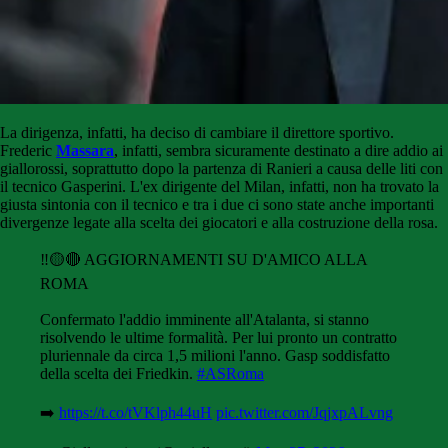
La dirigenza, infatti, ha deciso di cambiare il direttore sportivo.
Frederic
Massara
, infatti, sembra sicuramente destinato a dire addio ai
giallorossi, soprattutto dopo la partenza di Ranieri a causa delle liti con
il tecnico Gasperini. L'ex dirigente del Milan, infatti, non ha trovato la
giusta sintonia con il tecnico e tra i due ci sono state anche importanti
divergenze legate alla scelta dei giocatori e alla costruzione della rosa.
‼️🟡🔴 AGGIORNAMENTI SU D'AMICO ALLA
ROMA
Confermato l'addio imminente all'Atalanta, si stanno
risolvendo le ultime formalità. Per lui pronto un contratto
pluriennale da circa 1,5 milioni l'anno. Gasp soddisfatto
della scelta dei Friedkin.
#ASRoma
➡️
https://t.co/tVKlph44uH
pic.twitter.com/JqjxpALvng