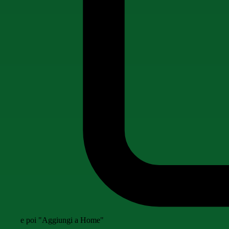
e poi "Aggiungi a Home"