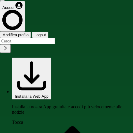
Accedi
Modifica profilo
Logout
Installa la Web App
Installa la nostra App gratuita e accedi più velocemente alle
notizie
Tocca