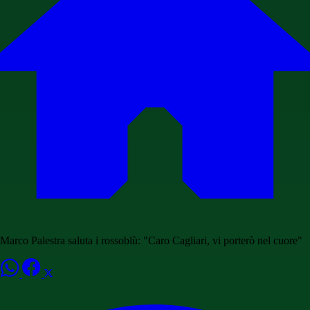
Marco Palestra saluta i rossoblù: "Caro Cagliari, vi porterò nel cuore"