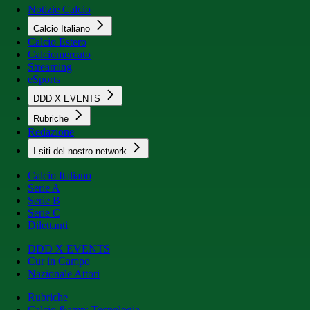
Notizie Calcio
Calcio Italiano
Calcio Estero
Calciomercato
Streaming
eSports
DDD X EVENTS
Rubriche
Redazione
I siti del nostro network
Calcio Italiano
Serie A
Serie B
Serie C
Dilettanti
DDD X EVENTS
Cur in Campo
Nazionale Attori
Rubriche
Calcio &amp; Tecnologia