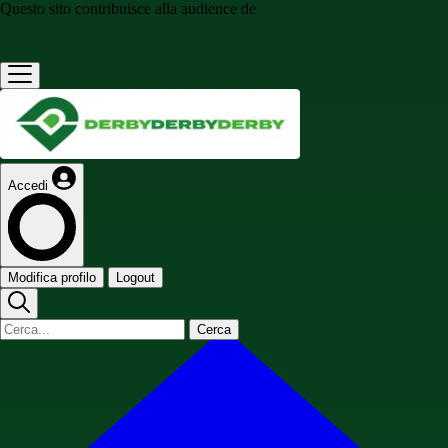
Questo sito contribuisce alla audience de
Accedi
Modifica profilo
Logout
Cerca