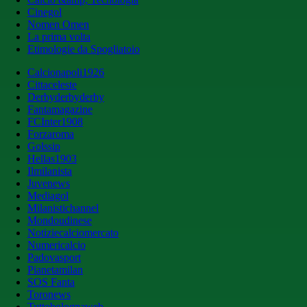
Cinegol
Nomen Omen
La prima volta
Etimologie da Spogliatoio
Calcionapoli1926
Cittaceleste
Derbyderbyderby
Fantamagazine
FCInter1908
Forzaroma
Golssip
Hellas1903
Ilmilanista
Juvenews
Mediagol
Milanistichannel
Mondoudinese
Notiziecalciomercato
Numericalcio
Padovasport
Pianetamilan
SOS Fanta
Toronews
Tuttobolognaweb