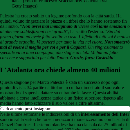
Italia. (Foto di Francesco Scaccianoce/AC Milan via
Getty Images)
Palestra ha creato subito un legame profondo con la città sarda. Ha
quindi voluto ringraziare la piazza e i tifosi che lo hanno sostenuto fin
dall'inizio. "
Non avrei mai immaginato di vivere così tante emozioni
o
di ottenere soddisfazioni così grandi
", ha scritto l'esterno. "
Sin dal
primo giorno mi avete fatto sentire a casa. L'affetto di tutti voi è motivo
di grande orgoglio. Vi porterò per tutta la vita nel cuore.
Non smetterò
mai di volere il meglio per voi e per il Cagliari.
Un ringraziamento
speciale va ai miei compagni, allo staff e al club. Mi hanno fatto
crescere e supportato per tutto l'anno.
Grazie, forza Casteddu
".
L'Atalanta ora chiede almeno 40 milioni
Questa stagione per Marco Palestra è stata un successo dopo ogni
punto di vista. 34 partite da titolare in cui ha dimostrato il suo valore
mostrando di sapersi adattare su entrambe le fasce. Questa abilità
abbinata a corsa intelligenza tattica e un fisico superiore rispetto alla
media hanno fatto schizzare il suo valore a cifre altissime.
Caricamento post Instagram...
Nelle ultime settimane le indiscrezioni di un
interessamento dell'Inter
sono in salita visto che forse i nerazzurri monetizzeranno con l'uscita di
Denzel Dumfries. L'esterno olandese ha una clausola da 25 milioni di
euro e un contratto in scadenza nel 2028 che non verrà rinnovato. Il