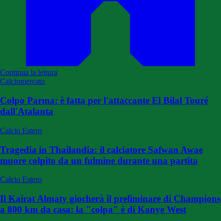
Continua la lettura
Calciomercato
Colpo Parma: è fatta per l'attaccante El Bilal Touré
dall'Atalanta
Calcio Estero
Tragedia in Thailandia: il calciatore Safwan Awae
muore colpito da un fulmine durante una partita
Calcio Estero
Il Kairat Almaty giocherà il preliminare di Champions
a 800 km da casa: la "colpa" è di Kanye West