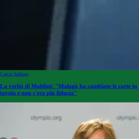
Calcio Italiano
La verità di Maldini: "Malagò ha cambiato le carte in
tavola e non c'era più fiducia"