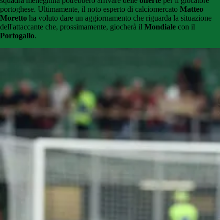
squadra meneghina potrebbero arrivare delle
offerte
per il giocatore
portoghese. Ultimamente, il noto esperto di calciomercato
Matteo
Moretto
ha voluto dare un aggiornamento che riguarda la situazione
dell'attaccante che, prossimamente, giocherà il
Mondiale
con il
Portogallo
.