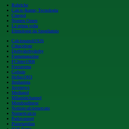
Rubriche
Calcio &amp; Tecnologia
Cinegol
Nomen Omen
La prima volta
Etimologie da Spogliatoio
Calcionapoli1926
Cittaceleste
Derbyderbyderby
Fantamagazine
FCInter1908
Forzaroma
Golssip
Hellas1903
Ilmilanista
Juvenews
Mediagol
Milanistichannel
Mondoudinese
Notiziecalciomercato
Numericalcio
Padovasport
Pianetamilan
SOS Fanta