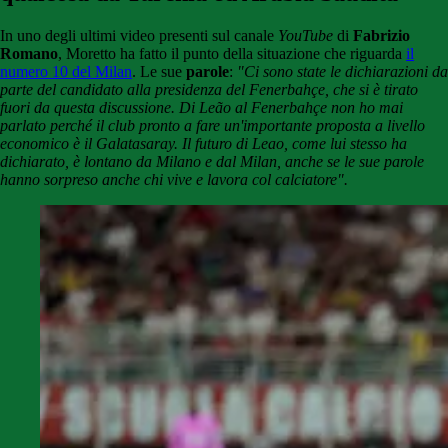
In uno degli ultimi video presenti sul canale
YouTube
di
Fabrizio
Romano
, Moretto ha fatto il punto della situazione che riguarda
il
numero 10 del Milan
. Le sue
parole
:
"Ci sono state le dichiarazioni da
parte del candidato alla presidenza del Fenerbahçe, che si è tirato
fuori da questa discussione. Di Leão al Fenerbahçe non ho mai
parlato perché il club pronto a fare un'importante proposta a livello
economico è il Galatasaray. Il futuro di Leao, come lui stesso ha
dichiarato, è lontano da Milano e dal Milan, anche se le sue parole
hanno sorpreso anche chi vive e lavora col calciatore".