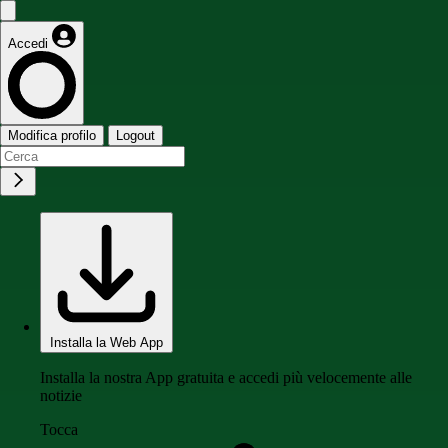
Accedi
Modifica profilo
Logout
Installa la Web App
Installa la nostra App gratuita e accedi più velocemente alle
notizie
Tocca