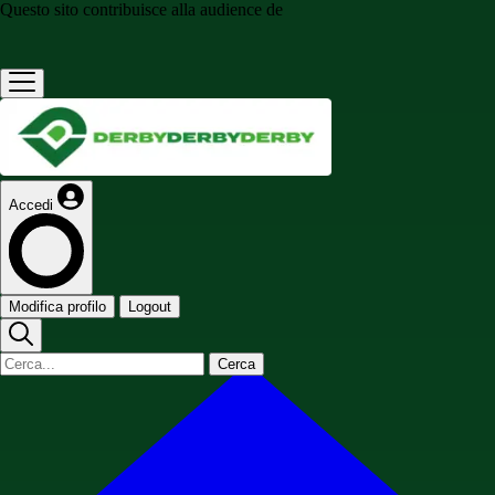
Questo sito contribuisce alla audience de
Accedi
Modifica profilo
Logout
Cerca