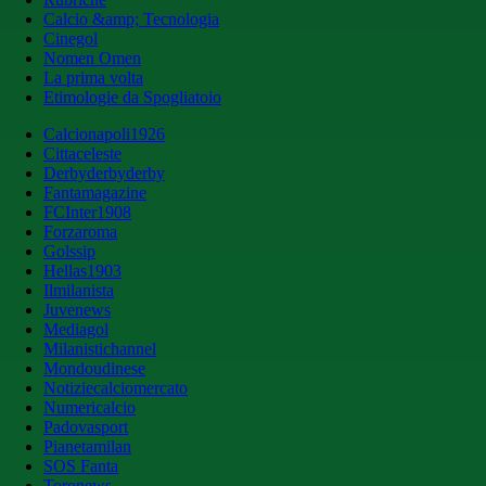
Calcio &amp; Tecnologia
Cinegol
Nomen Omen
La prima volta
Etimologie da Spogliatoio
Calcionapoli1926
Cittaceleste
Derbyderbyderby
Fantamagazine
FCInter1908
Forzaroma
Golssip
Hellas1903
Ilmilanista
Juvenews
Mediagol
Milanistichannel
Mondoudinese
Notiziecalciomercato
Numericalcio
Padovasport
Pianetamilan
SOS Fanta
Toronews