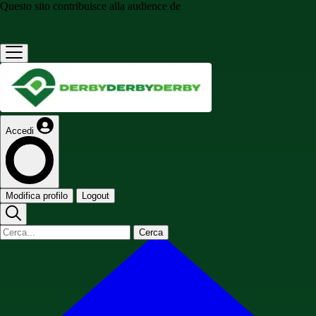
Questo sito contribuisce alla audience de
Accedi
Modifica profilo
Logout
Cerca