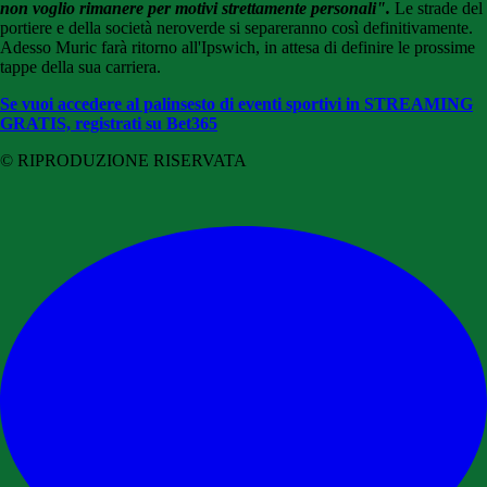
non voglio rimanere per motivi strettamente personali".
Le strade del
portiere e della società neroverde si separeranno così definitivamente.
Adesso Muric farà ritorno all'Ipswich, in attesa di definire le prossime
tappe della sua carriera.
Se vuoi accedere al palinsesto di eventi sportivi in STREAMING
GRATIS, registrati su Bet365
© RIPRODUZIONE RISERVATA