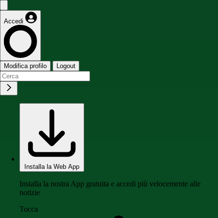
Accedi
Modifica profilo
Logout
Installa la Web App
Installa la nostra App gratuita e accedi più velocemente alle
notizie
Tocca