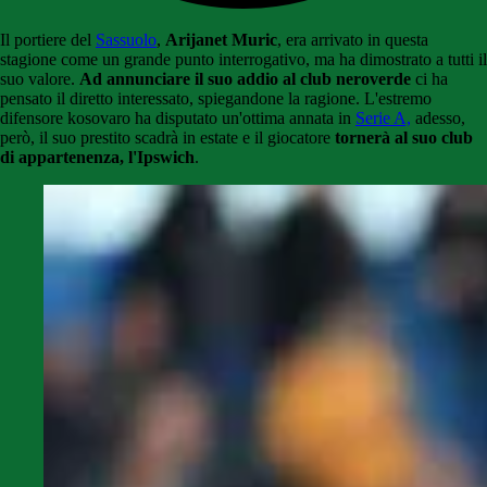
Il portiere del
Sassuolo
,
Arijanet Muric
, era arrivato in questa
stagione come un grande punto interrogativo, ma ha dimostrato a tutti il
suo valore.
Ad annunciare il suo addio al club neroverde
ci ha
pensato il diretto interessato, spiegandone la ragione. L'estremo
difensore kosovaro ha disputato un'ottima annata in
Serie A,
adesso,
però, il suo prestito scadrà in estate e il giocatore
tornerà al suo club
di appartenenza, l'Ipswich
.