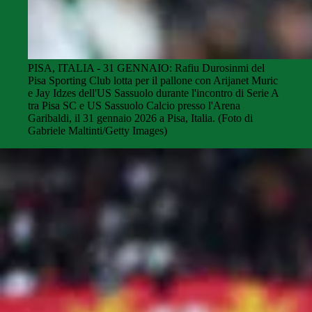
PISA, ITALIA - 31 GENNAIO: Rafiu Durosinmi del
Pisa Sporting Club lotta per il pallone con Arijanet Muric
e Jay Idzes dell'US Sassuolo durante l'incontro di Serie A
tra Pisa SC e US Sassuolo Calcio presso l'Arena
Garibaldi, il 31 gennaio 2026 a Pisa, Italia. (Foto di
Gabriele Maltinti/Getty Images)