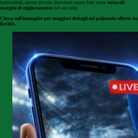
indiscutibili, queste piccole sbavature vanno lette come
naturali
margini di miglioramento
nel suo stile.
Clicca sull'immagine per maggiori dettagli sul palinsesto offerto da
Bet365.