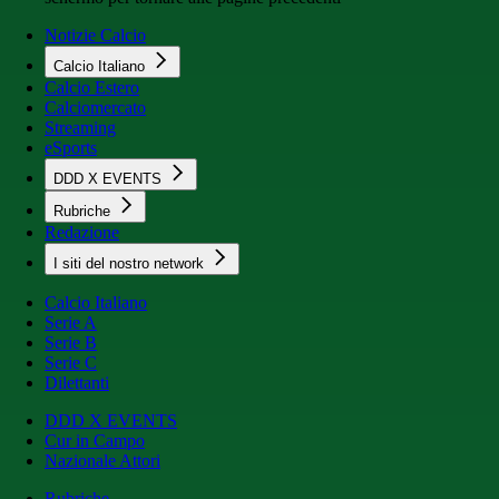
Notizie Calcio
Calcio Italiano
Calcio Estero
Calciomercato
Streaming
eSports
DDD X EVENTS
Rubriche
Redazione
I siti del nostro network
Calcio Italiano
Serie A
Serie B
Serie C
Dilettanti
DDD X EVENTS
Cur in Campo
Nazionale Attori
Rubriche