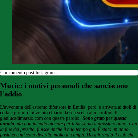
Caricamento post Instagram...
Muric: i motivi personali che sanciscono
l'addio
L'avventura dell'estremo difensore in Emilia, però, è arrivata ai titoli di
coda e proprio lui voluto chiarire la sua scelta ai microfoni di
gianlucadimarzio.com con queste parole: "
Sono grato per questa
annata
, ma non intendo giocare per il Sassuolo il prossimo anno. Con
la fine del prestito, finisce anche il mio tempo qui. È stato un anno
positivo e mi sono divertito molto in campo. Ho informato il club che