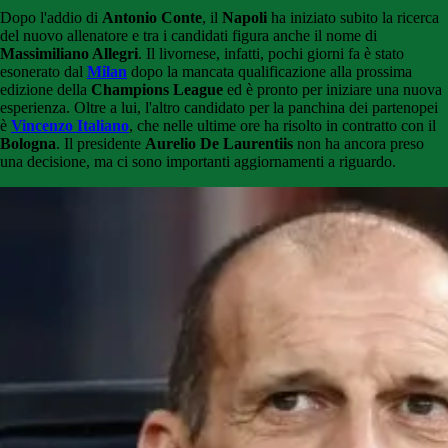
Dopo l'addio di
Antonio Conte
, il
Napoli
ha iniziato subito la ricerca
del nuovo allenatore e tra i candidati figura anche il nome di
Massimiliano Allegri
. Il livornese, infatti, pochi giorni fa è stato
esonerato dal
Milan
dopo la mancata qualificazione alla prossima
edizione della
Champions League
ed è pronto per iniziare una nuova
esperienza. Oltre a lui, l'altro candidato per la panchina dei partenopei
è
Vincenzo Italiano
, che nelle ultime ore ha risolto in contratto con il
Bologna
. Il presidente
Aurelio De Laurentiis
non ha ancora preso
una decisione, ma ci sono importanti aggiornamenti a riguardo.