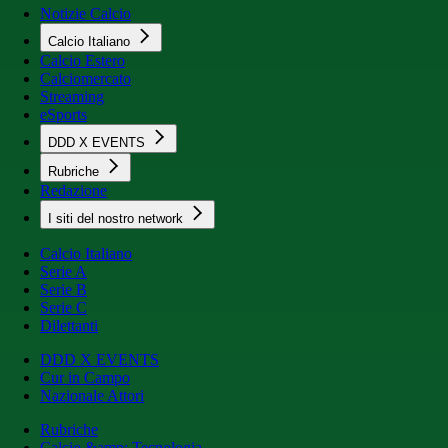
Notizie Calcio
Calcio Italiano
Calcio Estero
Calciomercato
Streaming
eSports
DDD X EVENTS
Rubriche
Redazione
I siti del nostro network
Calcio Italiano
Serie A
Serie B
Serie C
Dilettanti
DDD X EVENTS
Cur in Campo
Nazionale Attori
Rubriche
Calcio &amp; Tecnologia