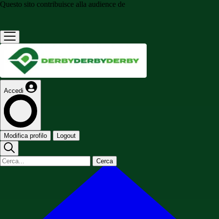
Questo sito contribuisce alla audience de
Accedi
Modifica profilo
Logout
Cerca