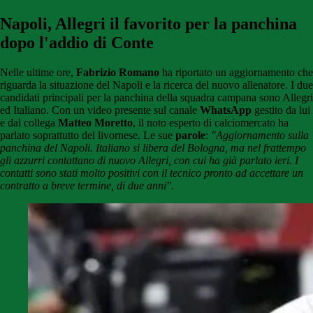
Napoli, Allegri il favorito per la panchina
dopo l'addio di Conte
Nelle ultime ore,
Fabrizio Romano
ha riportato un aggiornamento che
riguarda la situazione del Napoli e la ricerca del nuovo allenatore. I due
candidati principali per la panchina della squadra campana sono Allegri
ed Italiano. Con un video presente sul canale
WhatsApp
gestito da lui
e dal collega
Matteo Moretto
, il noto esperto di calciomercato ha
parlato soprattutto del livornese. Le sue
parole
:
"Aggiornamento sulla
panchina del Napoli. Italiano si libera del Bologna, ma nel frattempo
gli azzurri contattano di nuovo Allegri, con cui ha già parlato ieri. I
contatti sono stati molto positivi con il tecnico pronto ad accettare un
contratto a breve termine, di due anni".