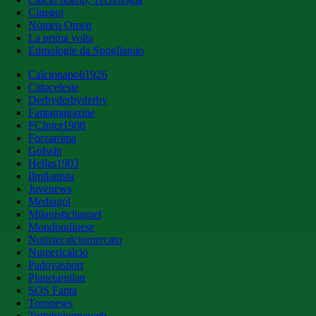
Cinegol
Nomen Omen
La prima volta
Etimologie da Spogliatoio
Calcionapoli1926
Cittaceleste
Derbyderbyderby
Fantamagazine
FCInter1908
Forzaroma
Golssip
Hellas1903
Ilmilanista
Juvenews
Mediagol
Milanistichannel
Mondoudinese
Notiziecalciomercato
Numericalcio
Padovasport
Pianetamilan
SOS Fanta
Toronews
Tuttobolognaweb