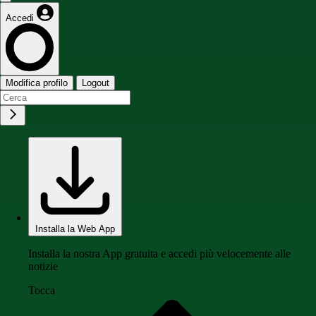
Accedi
Modifica profilo
Logout
Installa la Web App
Installa la nostra App gratuita e accedi più velocemente alle
notizie
Tocca