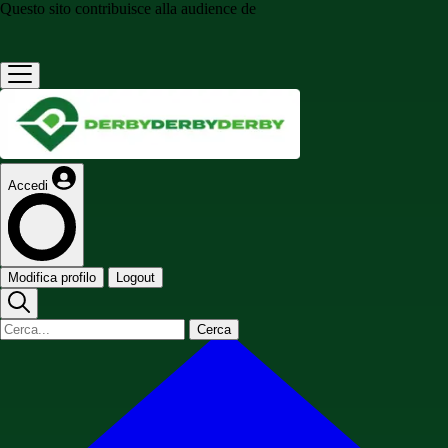
Questo sito contribuisce alla audience de
Accedi
Modifica profilo
Logout
Cerca