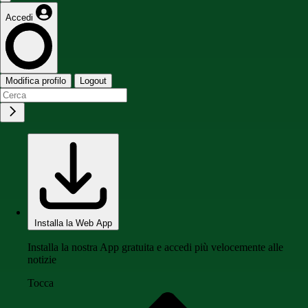
Accedi
Modifica profilo
Logout
Installa la Web App
Installa la nostra App gratuita e accedi più velocemente alle
notizie
Tocca