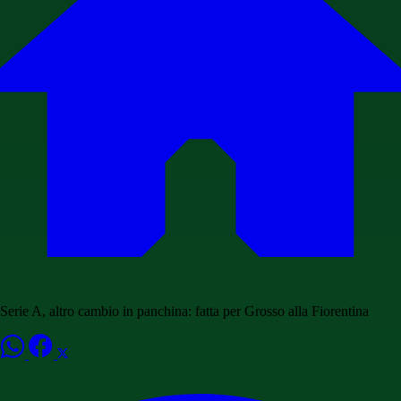
Serie A, altro cambio in panchina: fatta per Grosso alla Fiorentina