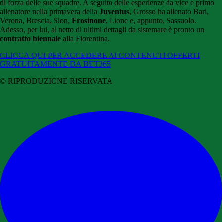
di forza delle sue squadre. A seguito delle esperienze da vice e primo
allenatore nella primavera della
Juventus
, Grosso ha allenato Bari,
Verona, Brescia, Sion,
Frosinone
, Lione e, appunto, Sassuolo.
Adesso, per lui, al netto di ultimi dettagli da sistemare è pronto un
contratto biennale
alla Fiorentina.
CLICCA QUI PER ACCEDERE AI CONTENUTI OFFERTI
GRATUITAMENTE DA BET365
© RIPRODUZIONE RISERVATA