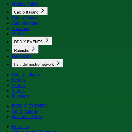
Notizie Calcio
Calcio Italiano
Calcio Estero
Calciomercato
Streaming
eSports
DDD X EVENTS
Rubriche
Redazione
I siti del nostro network
Calcio Italiano
Serie A
Serie B
Serie C
Dilettanti
DDD X EVENTS
Cur in Campo
Nazionale Attori
Rubriche
Calcio &amp; Tecnologia