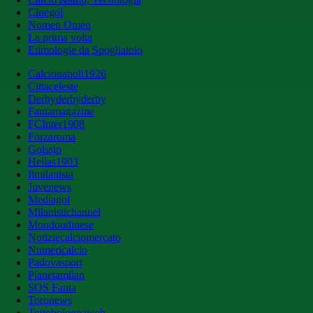
Cinegol
Nomen Omen
La prima volta
Etimologie da Spogliatoio
Calcionapoli1926
Cittaceleste
Derbyderbyderby
Fantamagazine
FCInter1908
Forzaroma
Golssip
Hellas1903
Ilmilanista
Juvenews
Mediagol
Milanistichannel
Mondoudinese
Notiziecalciomercato
Numericalcio
Padovasport
Pianetamilan
SOS Fanta
Toronews
Tuttobolognaweb