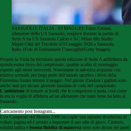
SASSUOLO, ITALIA - 03 MAGGIO: Fabio Grosso,
allenatore dello US Sassuolo, reagisce durante la partita di
Serie A tra US Sassuolo Calcio e AC Milan allo Stadio
Mapei Città del Tricolore il 03 maggio 2026 a Sassuolo,
Italia. (Foto di Emmanuele Ciancaglini/Getty Images)
Proprio la Viola ha terminato questa edizione di Serie A addirittura da
quindicesima forza del campionato, quattro scalini di svantaggio
rispetto agli stessi neroverdi. Nonostante la salvezza acquisita con
relativa serenità, per larga parte dell'annata sportiva i tifosi della
Fiorentina hanno temuto il peggio. Nel girone d'andata i gigliati sono
anche stati per alcune giornate fanalino di coda nel campionato.
L'ambizione
di tornare ai livelli che le competono è tanta, così come
lo era la voglia di affidarsi ad un allenatore che tanto bene ha fatto al
Sassuolo.
Caricamento post Instagram...
L'ex Campione del Mondo 2006 raccoglie una squadra desiderosa di
voltare pagina ed è pronto a importare il suo stile di gioco. Cinismo,
solidità tattica e
buona fluidità di manovra
sono solo alcuni dei punti