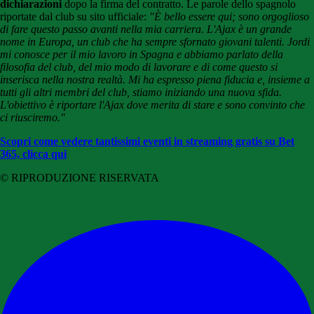
dichiarazioni
dopo la firma del contratto. Le parole dello spagnolo
riportate dal club su sito ufficiale:
"È bello essere qui; sono orgoglioso
di fare questo passo avanti nella mia carriera. L'Ajax è un grande
nome in Europa, un club che ha sempre sfornato giovani talenti. Jordi
mi conosce per il mio lavoro in Spagna e abbiamo parlato della
filosofia del club, del mio modo di lavorare e di come questo si
inserisca nella nostra realtà. Mi ha espresso piena fiducia e, insieme a
tutti gli altri membri del club, stiamo iniziando una nuova sfida.
L'obiettivo è riportare l'Ajax dove merita di stare e sono convinto che
ci riusciremo."
Scopri come vedere tantissimi eventi in streaming gratis su Bet
365, clicca qui
© RIPRODUZIONE RISERVATA