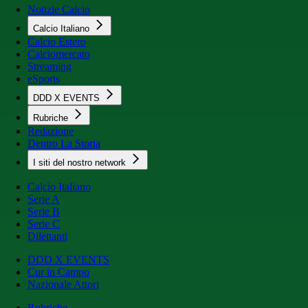
Notizie Calcio
Calcio Italiano
Calcio Estero
Calciomercato
Streaming
eSports
DDD X EVENTS
Rubriche
Redazione
Dentro La Storia
I siti del nostro network
Calcio Italiano
Serie A
Serie B
Serie C
Dilettanti
DDD X EVENTS
Cur in Campo
Nazionale Attori
Rubriche