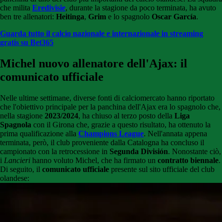
che milita
Eredivisie
, durante la stagione da poco terminata, ha avuto
ben tre allenatori:
Heitinga
,
Grim
e lo spagnolo
Oscar García
.
Guarda tutto il calcio nazionale e internazionale in streaming
gratis su Bet365
Michel nuovo allenatore dell'Ajax: il
comunicato ufficiale
Nelle ultime settimane, diverse fonti di calciomercato hanno riportato
che l'obiettivo principale per la panchina dell'Ajax era lo spagnolo che,
nella stagione
2023/2024
, ha chiuso al terzo posto della
Liga
Spagnola
con il Girona che, grazie a questo risultato, ha ottenuto la
prima qualificazione alla
Champions League
. Nell'annata appena
terminata, però, il club proveniente dalla Catalogna ha concluso il
campionato con la retrocessione in
Segunda División
. Nonostante ciò,
i
Lancieri
hanno voluto Michel, che ha firmato un
contratto biennale
.
Di seguito, il
comunicato ufficiale
presente sul sito ufficiale del club
olandese: