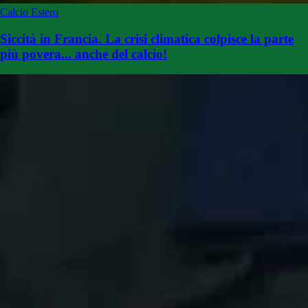
Calcio Estero
Siccità in Francia. La crisi climatica colpisce la parte
più povera... anche del calcio!