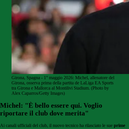
Girona, Spagna - 1° maggio 2026: Michel, allenatore del
Girona, osserva prima della partita de LaLiga EA Sports
tra Girona e Mallorca al Montilivi Stadium. (Photo by
Alex Caparros/Getty Images)
Michel: "È bello essere qui. Voglio
riportare il club dove merita"
Ai canali ufficiali del club, il nuovo tecnico ha rilasciato le sue
prime