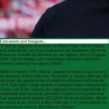
Caricamento post Instagram...
"L'Ajax ha raggiunto un accordo con Miguel Ángel Sánchez Muñoz,
noto come Míchel, per il suo trasferimento ad Amsterdam. Míchel ha
firmato un contratto da allenatore per due stagioni, fino al 30 giugno
2028. Ulteriori dettagli sulla composizione del nuovo staff tecnico
saranno comunicati non appena definiti.
Míchel (30 ottobre 1975, Madrid, Spagna) ha iniziato la sua carriera
da allenatore al Rayo Vallecano. Ha guidato la squadra della sua città
natale per due stagioni prima di trasferirsi all'Huesca nell'estate del
2019. Nelle ultime cinque stagioni, lo spagnolo è stato l'allenatore del
Girona. Con il club catalano, ha raggiunto il miglior piazzamento in
campionato della sua storia, portando il Girona al terzo posto nella
Liga spagnola nella stagione 2023/2024.
Anche da giocatore, Míchel
ha iniziato la sua carriera al Rayo Vallecano. L'ex centrocampista ha
poi giocato per Almería, Real Murcia e Málaga".