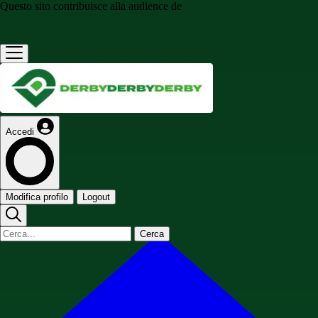
Questo sito contribuisce alla audience de
Accedi
Modifica profilo
Logout
Cerca