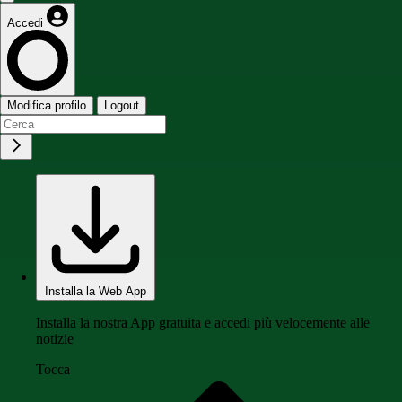
Accedi
Modifica profilo
Logout
Installa la Web App
Installa la nostra App gratuita e accedi più velocemente alle
notizie
Tocca