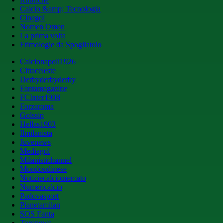
Calcio &amp; Tecnologia
Cinegol
Nomen Omen
La prima volta
Etimologie da Spogliatoio
Calcionapoli1926
Cittaceleste
Derbyderbyderby
Fantamagazine
FCInter1908
Forzaroma
Golssip
Hellas1903
Ilmilanista
Juvenews
Mediagol
Milanistichannel
Mondoudinese
Notiziecalciomercato
Numericalcio
Padovasport
Pianetamilan
SOS Fanta
Toronews