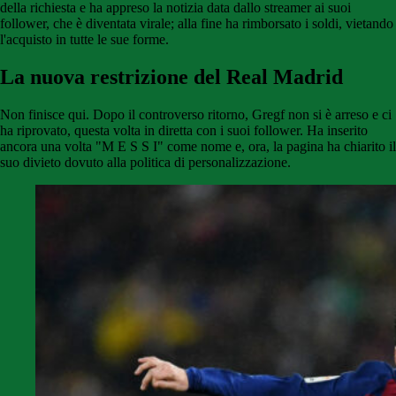
della richiesta e ha appreso la notizia data dallo streamer ai suoi
follower, che è diventata virale; alla fine ha rimborsato i soldi, vietando
l'acquisto in tutte le sue forme.
La nuova restrizione del Real Madrid
Non finisce qui. Dopo il controverso ritorno, Gregf non si è arreso e ci
ha riprovato, questa volta in diretta con i suoi follower. Ha inserito
ancora una volta "M E S S I" come nome e, ora, la pagina ha chiarito il
suo divieto dovuto alla politica di personalizzazione.