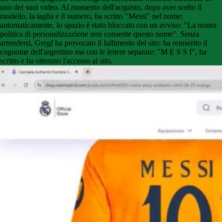
uno dei suoi video. Al momento dell'acquisto, dopo aver scelto il
modello, la taglia e il numero, ha scritto "Messi" nel nome;
automaticamente, lo spazio è stato bloccato con un avviso: "La nostra
politica di personalizzazione non consente questo nome". Senza
arrendersi, Gregf ha provocato il fallimento del sito: ha reinserito il
cognome dell'argentino ma con le lettere separate: "M E S S I", ha
scritto e ha ottenuto l'accesso al sito.