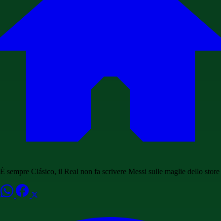
È sempre Clásico, il Real non fa scrivere Messi sulle maglie dello store