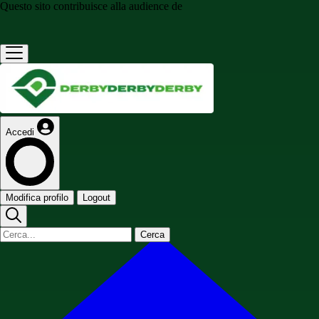
Questo sito contribuisce alla audience de
Accedi
Modifica profilo
Logout
Cerca