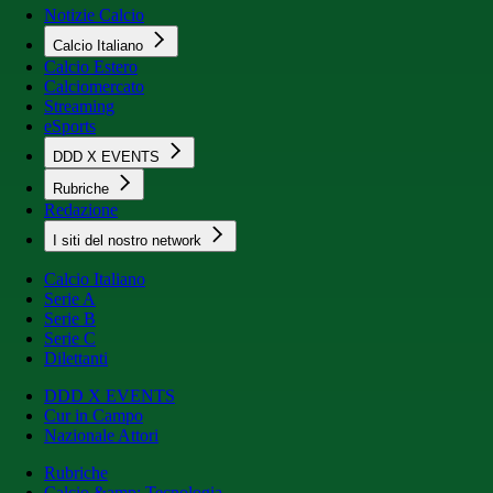
Notizie Calcio
Calcio Italiano
Calcio Estero
Calciomercato
Streaming
eSports
DDD X EVENTS
Rubriche
Redazione
I siti del nostro network
Calcio Italiano
Serie A
Serie B
Serie C
Dilettanti
DDD X EVENTS
Cur in Campo
Nazionale Attori
Rubriche
Calcio &amp; Tecnologia