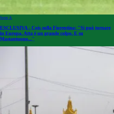
Serie A
ESCLUSIVA - Cois sulla Fiorentina: "Si può tornare
in Europa. Atta è un grande colpo. E su
Mastantuono..."