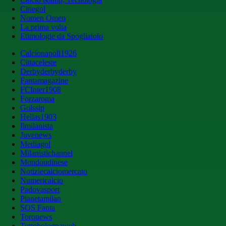
Cinegol
Nomen Omen
La prima volta
Etimologie da Spogliatoio
Calcionapoli1926
Cittaceleste
Derbyderbyderby
Fantamagazine
FCInter1908
Forzaroma
Golssip
Hellas1903
Ilmilanista
Juvenews
Mediagol
Milanistichannel
Mondoudinese
Notiziecalciomercato
Numericalcio
Padovasport
Pianetamilan
SOS Fanta
Toronews
Tuttobolognaweb