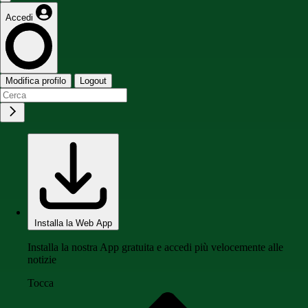
Accedi
Modifica profilo
Logout
Installa la Web App
Installa la nostra App gratuita e accedi più velocemente alle
notizie
Tocca