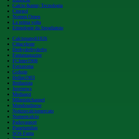
Calcio &amp; Tecnologia
Cinegol
Nomen Omen
La prima volta
Etimologie da Spogliatoio
Calcionapoli1926
Cittaceleste
Derbyderbyderby
Fantamagazine
FCInter1908
Forzaroma
Golssip
Hellas1903
Ilmilanista
Juvenews
Mediagol
Milanistichannel
Mondoudinese
Notiziecalciomercato
Numericalcio
Padovasport
Pianetamilan
SOS Fanta
Toronews