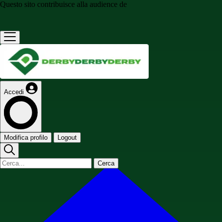
Questo sito contribuisce alla audience de
Accedi
Modifica profilo
Logout
Cerca