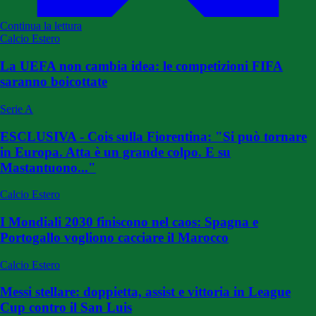
Continua la lettura
Calcio Estero
La UEFA non cambia idea: le competizioni FIFA
saranno boicottate
Serie A
ESCLUSIVA - Cois sulla Fiorentina: "Si può tornare
in Europa. Atta è un grande colpo. E su
Mastantuono..."
Calcio Estero
I Mondiali 2030 finiscono nel caos: Spagna e
Portogallo vogliono cacciare il Marocco
Calcio Estero
Messi stellare: doppietta, assist e vittoria in League
Cup contro il San Luis