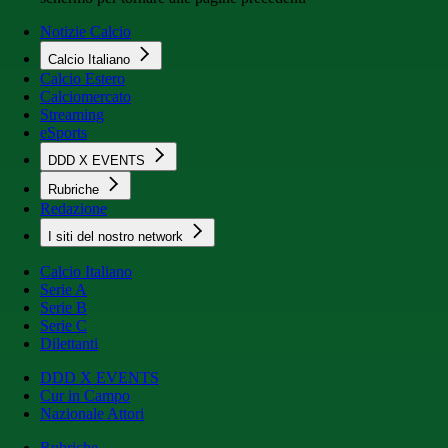
Notizie Calcio
Calcio Italiano
Calcio Estero
Calciomercato
Streaming
eSports
DDD X EVENTS
Rubriche
Redazione
I siti del nostro network
Calcio Italiano
Serie A
Serie B
Serie C
Dilettanti
DDD X EVENTS
Cur in Campo
Nazionale Attori
Rubriche