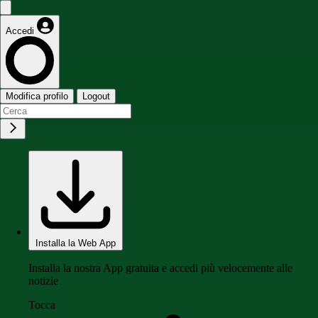
Accedi
Modifica profilo
Logout
Installa la Web App
Installa la nostra App gratuita e accedi più velocemente alle
notizie
Tocca