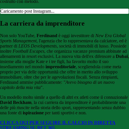
costruito con metodo.
Caricamento post Instagram...
La carriera da imprenditore
Non solo YouTube,
Ferdinand
è oggi investitore di
New Era Global
Sports Management
, l'agenzia che lo rappresentava da calciatore, ed è
partner di
LEOS Developments
, società di immobili di lusso. Possiede
inoltre
Football Escapes
, che organizza vacanze premium abbinate ad
allenamenti in resort esclusivi. La nuova vita dell'ex difensore a
Dubai
,
insieme alla moglie Kate e i tre figli, ha favorito molto il suo
insediamento nel mondo
imprenditoriale
, scegliendola come meta
proprio per via delle opportunità che offre in merito allo sviluppo
immobiliare, oltre che per le agevolazioni fiscali. Senza rimpianti,
Ferdinand ammise pubblicamente:
"Avevo bisogno di un nuovo
capitolo della mia vita
".
Un modello molto simile a quello di altri ex atleti come il connazionale
David Beckham
, la cui carriera da imprenditore è probabilmente una
delle più riuscite nella storia dello sport, rappresentando senza dubbio
una fonte di
ispirazione
per tanti sportivi e non.
CLICCA QUI PER SEGUIRE IL CALCIO IN DIRETTA
STREAMING SU BET 365