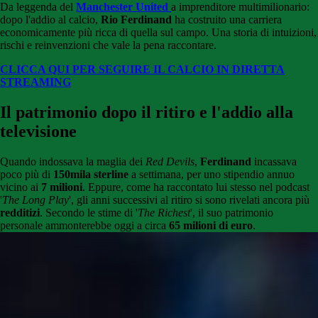
Da leggenda del
Manchester United
a imprenditore multimilionario:
dopo l'addio al calcio,
Rio Ferdinand
ha costruito una carriera
economicamente più ricca di quella sul campo. Una storia di intuizioni,
rischi e reinvenzioni che vale la pena raccontare.
CLICCA QUI PER SEGUIRE IL CALCIO IN DIRETTA
STREAMING
Il patrimonio dopo il ritiro e l'addio alla
televisione
Quando indossava la maglia dei
Red Devils
,
Ferdinand
incassava
poco più di
150mila sterline
a settimana, per uno stipendio annuo
vicino ai
7 milioni
. Eppure, come ha raccontato lui stesso nel podcast
'
The Long Play
', gli anni successivi al ritiro si sono rivelati ancora più
redditizi
. Secondo le stime di '
The Richest
', il suo patrimonio
personale ammonterebbe oggi a circa
65 milioni di euro
.