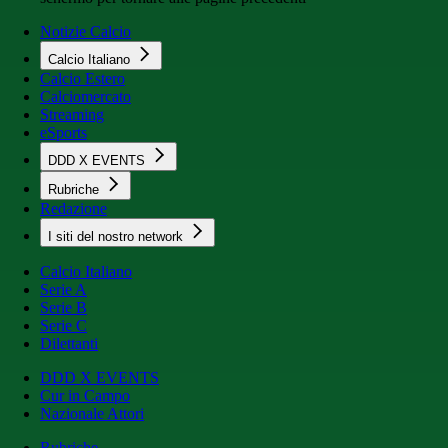
Notizie Calcio
Calcio Italiano
Calcio Estero
Calciomercato
Streaming
eSports
DDD X EVENTS
Rubriche
Redazione
I siti del nostro network
Calcio Italiano
Serie A
Serie B
Serie C
Dilettanti
DDD X EVENTS
Cur in Campo
Nazionale Attori
Rubriche