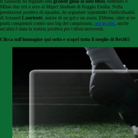
Il Sassuolo ha regalato una
grande gioia ai suoi tifosi
, battendo il
Milan due reti a zero al
Mapei Stadium
di Reggio Emilia. Nella
prestazione positiva di squadra, da segnalare soprattutto l'individualità
di Armand
Laurienté
, autore di un gol e un assist. Ebbene, oltre ai tre
punti conquistati contro una big del campionato,
ora in crisi
, anche
un'altra è stata la notizia positiva per i tifosi neroverdi.
Clicca sull'immagine qui sotto e scopri tutto il meglio di Bet365