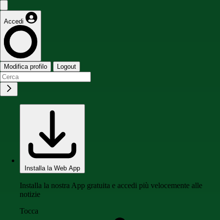
Accedi
Modifica profilo
Logout
Installa la Web App
Installa la nostra App gratuita e accedi più velocemente alle
notizie
Tocca