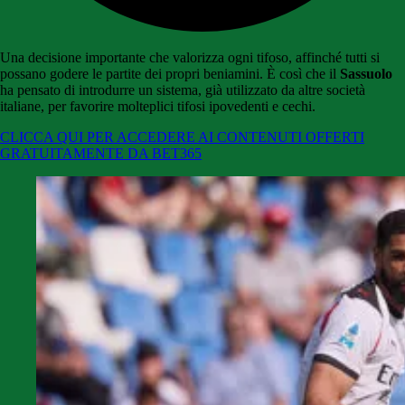
Una decisione importante che valorizza ogni tifoso, affinché tutti si
possano godere le partite dei propri beniamini. È così che il
Sassuolo
ha pensato di introdurre un sistema, già utilizzato da altre società
italiane, per favorire molteplici tifosi ipovedenti e cechi.
CLICCA QUI PER ACCEDERE AI CONTENUTI OFFERTI
GRATUITAMENTE DA BET365