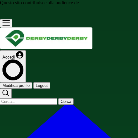
Questo sito contribuisce alla audience de
Accedi
Modifica profilo
Logout
Cerca