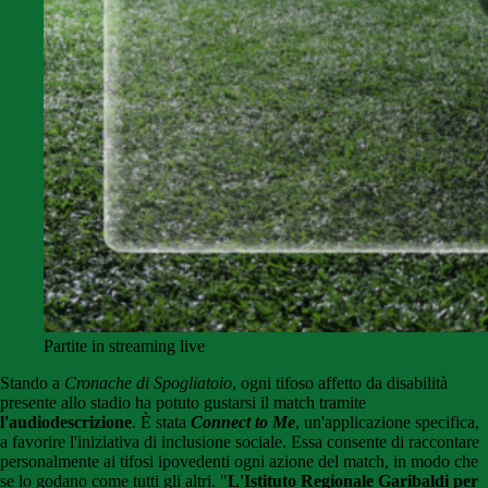
Partite in streaming live
Stando a
Cronache di Spogliatoio
, ogni tifoso affetto da disabilità
presente allo stadio ha potuto gustarsi il match tramite
l'audiodescrizione
. È stata
Connect to Me
, un'applicazione specifica,
a favorire l'iniziativa di inclusione sociale. Essa consente di raccontare
personalmente ai tifosi ipovedenti ogni azione del match, in modo che
se lo godano come tutti gli altri. "
L'Istituto Regionale Garibaldi per