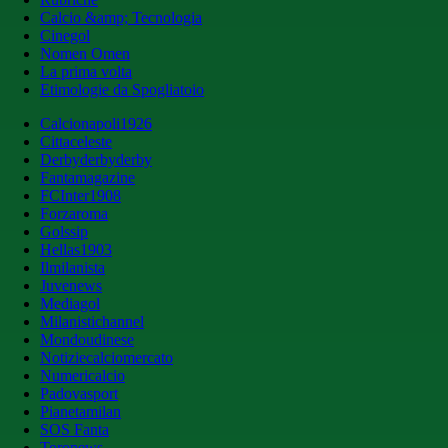
Calcio &amp; Tecnologia
Cinegol
Nomen Omen
La prima volta
Etimologie da Spogliatoio
Calcionapoli1926
Cittaceleste
Derbyderbyderby
Fantamagazine
FCInter1908
Forzaroma
Golssip
Hellas1903
Ilmilanista
Juvenews
Mediagol
Milanistichannel
Mondoudinese
Notiziecalciomercato
Numericalcio
Padovasport
Pianetamilan
SOS Fanta
Toronews