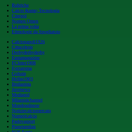
Rubriche
Calcio &amp; Tecnologia
Cinegol
Nomen Omen
La prima volta
Etimologie da Spogliatoio
Calcionapoli1926
Cittaceleste
Derbyderbyderby
Fantamagazine
FCInter1908
Forzaroma
Golssip
Hellas1903
Ilmilanista
Juvenews
Mediagol
Milanistichannel
Mondoudinese
Notiziecalciomercato
Numericalcio
Padovasport
Pianetamilan
SOS Fanta