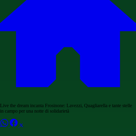
Live the dream incanta Frosinone: Lavezzi, Quagliarella e tante stelle
in campo per una notte di solidarietà