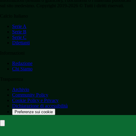
informazioni (testuali o grafiche), i documenti o i materiali pubblicati
sul sito medesimo. Copyright 2019-2026 © Tutti i diritti riservati.
Calcio Italiano
Serie A
Serie B
Serie C
Dilettanti
Informazioni
Redazione
Chi Siamo
Trasparenza
Archivio
Community Policy
Cookie Policy e Privacy
Dichiarazione di accessibilità
Preferenze sui cookie