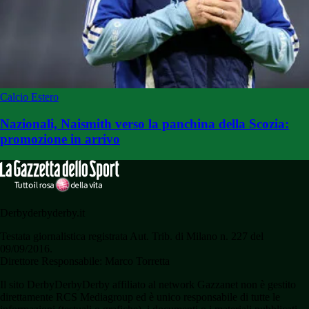
Calcio Estero
Nazionali, Naismith verso la panchina della Scozia:
promozione in arrivo
Derbyderbyderby.it
Testata giornalistica registrata Aut. Trib. di Milano n. 227 del
09/09/2016.
Direttore Responsabile: Marco Torretta
Il sito DerbyDerbyDerby affiliato al network Gazzanet non è gestito
direttamente RCS Mediagroup ed è unico responsabile di tutte le