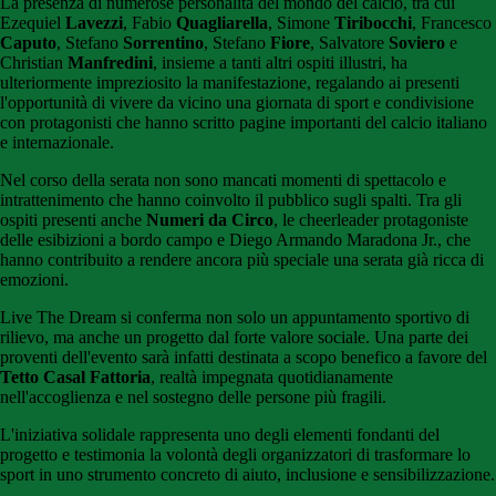
La presenza di numerose personalità del mondo del calcio, tra cui
Ezequiel
Lavezzi
, Fabio
Quagliarella
, Simone
Tiribocchi
, Francesco
Caputo
, Stefano
Sorrentino
, Stefano
Fiore
, Salvatore
Soviero
e
Christian
Manfredini
, insieme a tanti altri ospiti illustri, ha
ulteriormente impreziosito la manifestazione, regalando ai presenti
l'opportunità di vivere da vicino una giornata di sport e condivisione
con protagonisti che hanno scritto pagine importanti del calcio italiano
e internazionale.
Nel corso della serata non sono mancati momenti di spettacolo e
intrattenimento che hanno coinvolto il pubblico sugli spalti. Tra gli
ospiti presenti anche
Numeri da Circo
, le cheerleader protagoniste
delle esibizioni a bordo campo e Diego Armando Maradona Jr., che
hanno contribuito a rendere ancora più speciale una serata già ricca di
emozioni.
Live The Dream si conferma non solo un appuntamento sportivo di
rilievo, ma anche un progetto dal forte valore sociale. Una parte dei
proventi dell'evento sarà infatti destinata a scopo benefico a favore del
Tetto Casal Fattoria
, realtà impegnata quotidianamente
nell'accoglienza e nel sostegno delle persone più fragili.
L'iniziativa solidale rappresenta uno degli elementi fondanti del
progetto e testimonia la volontà degli organizzatori di trasformare lo
sport in uno strumento concreto di aiuto, inclusione e sensibilizzazione.