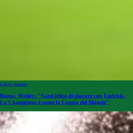
Calcio Italiano
Roma, Wesley: "Sarei felice di giocare con Endrick.
La Champions è come la Coppa del Mondo"