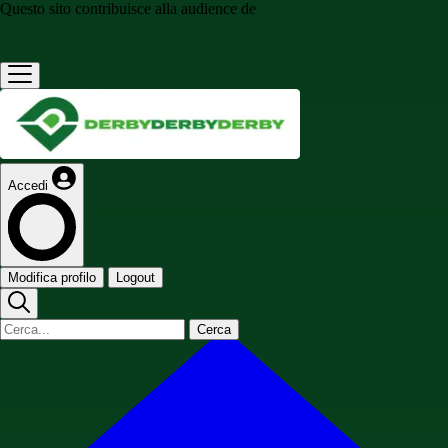
Questo sito contribuisce alla audience de
Accedi
Modifica profilo
Logout
Cerca