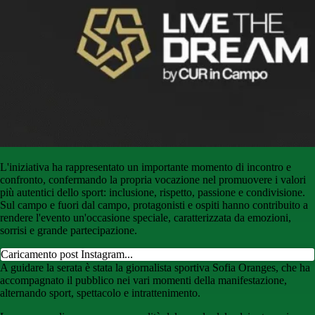
L'iniziativa ha rappresentato un importante momento di incontro e
confronto, confermando la propria vocazione nel promuovere i valori
più autentici dello sport: inclusione, rispetto, passione e condivisione.
Sul campo e fuori dal campo, protagonisti e ospiti hanno contribuito a
rendere l'evento un'occasione speciale, caratterizzata da emozioni,
sorrisi e grande partecipazione.
Caricamento post Instagram...
A guidare la serata è stata la giornalista sportiva Sofia Oranges, che ha
accompagnato il pubblico nei vari momenti della manifestazione,
alternando sport, spettacolo e intrattenimento.