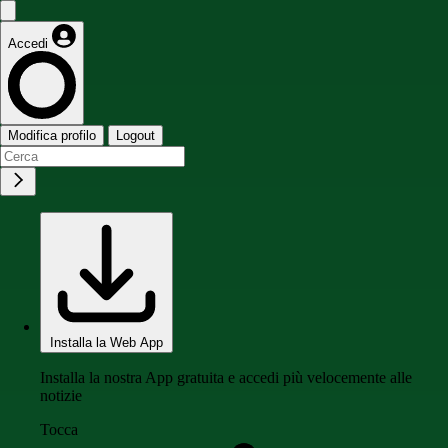
Accedi
Modifica profilo
Logout
Installa la Web App
Installa la nostra App gratuita e accedi più velocemente alle
notizie
Tocca