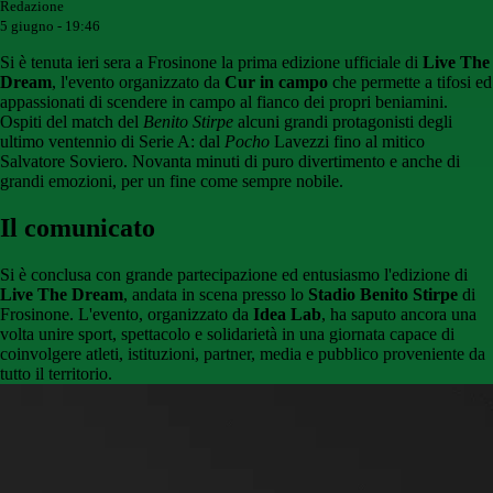
Redazione
5 giugno - 19:46
Si è tenuta ieri sera a Frosinone la prima edizione ufficiale di
Live The
Dream
, l'evento organizzato da
Cur in campo
che permette a tifosi ed
appassionati di scendere in campo al fianco dei propri beniamini.
Ospiti del match del
Benito Stirpe
alcuni grandi protagonisti degli
ultimo ventennio di Serie A: dal
Pocho
Lavezzi fino al mitico
Salvatore Soviero. Novanta minuti di puro divertimento e anche di
grandi emozioni, per un fine come sempre nobile.
Il comunicato
Si è conclusa con grande partecipazione ed entusiasmo l'edizione di
Live The Dream
, andata in scena presso lo
Stadio Benito Stirpe
di
Frosinone. L'evento, organizzato da
Idea Lab
, ha saputo ancora una
volta unire sport, spettacolo e solidarietà in una giornata capace di
coinvolgere atleti, istituzioni, partner, media e pubblico proveniente da
tutto il territorio.