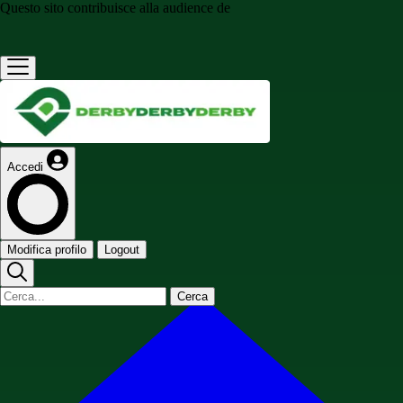
Questo sito contribuisce alla audience de
Accedi
Modifica profilo
Logout
Cerca