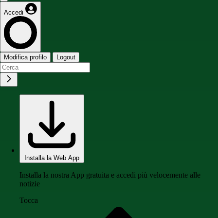
Accedi
Modifica profilo
Logout
Installa la Web App
Installa la nostra App gratuita e accedi più velocemente alle
notizie
Tocca