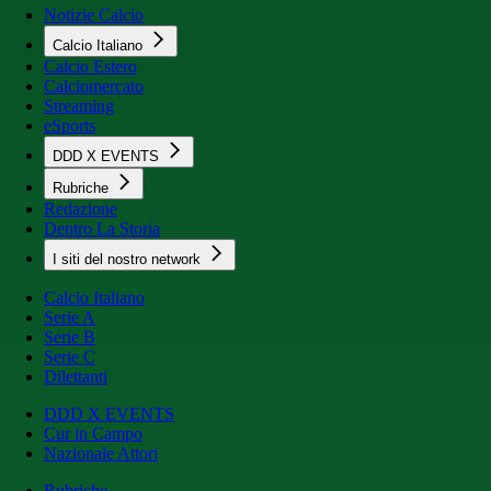
Notizie Calcio
Calcio Italiano
Calcio Estero
Calciomercato
Streaming
eSports
DDD X EVENTS
Rubriche
Redazione
Dentro La Storia
I siti del nostro network
Calcio Italiano
Serie A
Serie B
Serie C
Dilettanti
DDD X EVENTS
Cur in Campo
Nazionale Attori
Rubriche