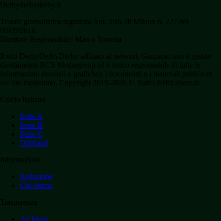
Derbyderbyderby.it
Testata giornalistica registrata Aut. Trib. di Milano n. 227 del
09/09/2016.
Direttore Responsabile: Marco Torretta
Il sito DerbyDerbyDerby affiliato al network Gazzanet non è gestito
direttamente RCS Mediagroup ed è unico responsabile di tutte le
informazioni (testuali o grafiche), i documenti o i materiali pubblicati
sul sito medesimo. Copyright 2019-2026 © Tutti i diritti riservati.
Calcio Italiano
Serie A
Serie B
Serie C
Dilettanti
Informazioni
Redazione
Chi Siamo
Trasparenza
Archivio