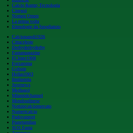
Calcio &amp; Tecnologia
Cinegol
Nomen Omen
La prima volta
Etimologie da Spogliatoio
Calcionapoli1926
Cittaceleste
Derbyderbyderby
Fantamagazine
FCInter1908
Forzaroma
Golssip
Hellas1903
Ilmilanista
Juvenews
Mediagol
Milanistichannel
Mondoudinese
Notiziecalciomercato
Numericalcio
Padovasport
Pianetamilan
SOS Fanta
Toronews