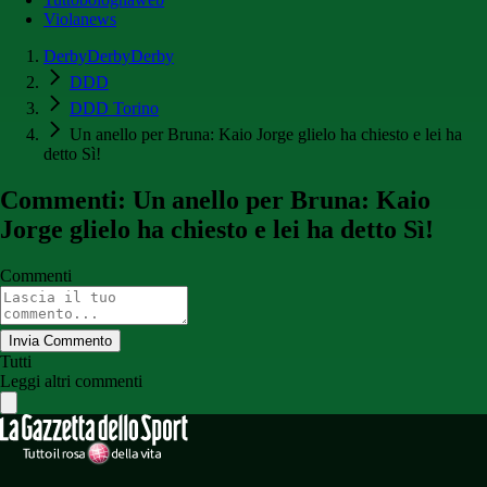
Violanews
DerbyDerbyDerby
DDD
DDD Torino
Un anello per Bruna: Kaio Jorge glielo ha chiesto e lei ha
detto Sì!
Commenti: Un anello per Bruna: Kaio
Jorge glielo ha chiesto e lei ha detto Sì!
Commenti
Invia Commento
Tutti
Leggi altri commenti