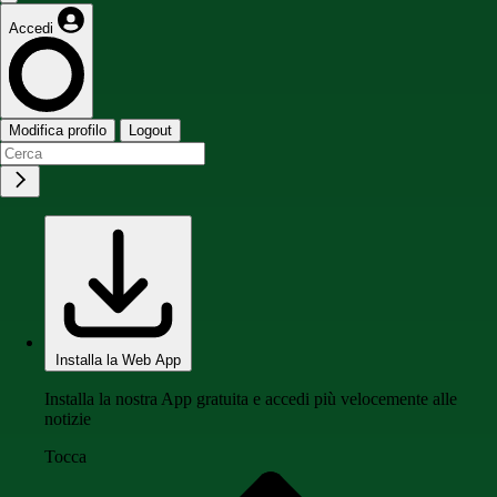
Accedi
Modifica profilo
Logout
Installa la Web App
Installa la nostra App gratuita e accedi più velocemente alle
notizie
Tocca