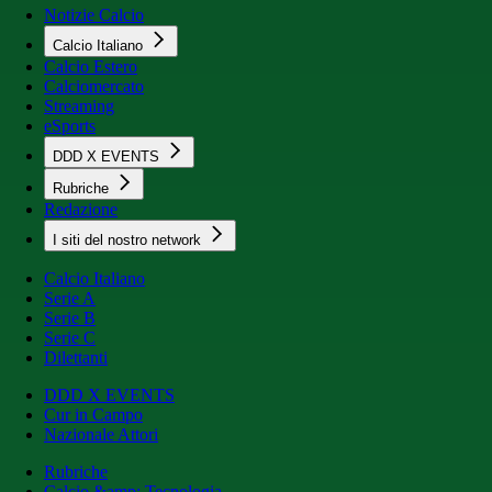
Notizie Calcio
Calcio Italiano
Calcio Estero
Calciomercato
Streaming
eSports
DDD X EVENTS
Rubriche
Redazione
I siti del nostro network
Calcio Italiano
Serie A
Serie B
Serie C
Dilettanti
DDD X EVENTS
Cur in Campo
Nazionale Attori
Rubriche
Calcio &amp; Tecnologia