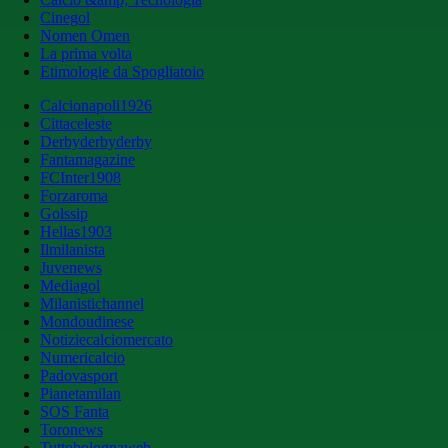
Cinegol
Nomen Omen
La prima volta
Etimologie da Spogliatoio
Calcionapoli1926
Cittaceleste
Derbyderbyderby
Fantamagazine
FCInter1908
Forzaroma
Golssip
Hellas1903
Ilmilanista
Juvenews
Mediagol
Milanistichannel
Mondoudinese
Notiziecalciomercato
Numericalcio
Padovasport
Pianetamilan
SOS Fanta
Toronews
Tuttobolognaweb