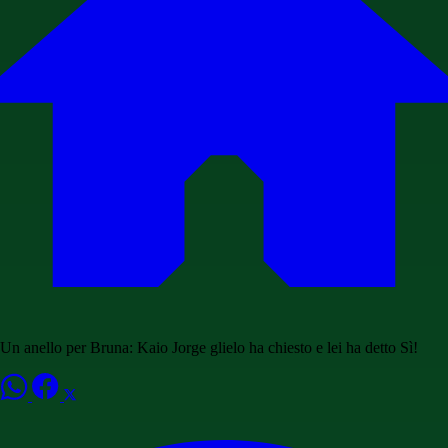
Un anello per Bruna: Kaio Jorge glielo ha chiesto e lei ha detto Sì!