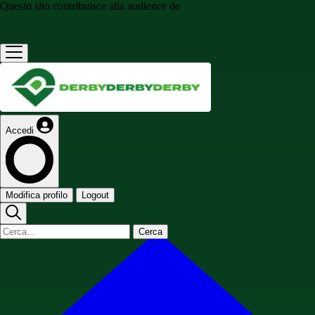
Questo sito contribuisce alla audience de
Accedi
Modifica profilo
Logout
Cerca