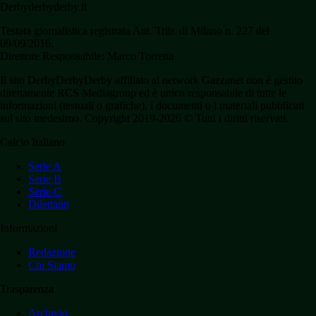
Derbyderbyderby.it
Testata giornalistica registrata Aut. Trib. di Milano n. 227 del
09/09/2016.
Direttore Responsabile: Marco Torretta
Il sito DerbyDerbyDerby affiliato al network Gazzanet non è gestito
direttamente RCS Mediagroup ed è unico responsabile di tutte le
informazioni (testuali o grafiche), i documenti o i materiali pubblicati
sul sito medesimo. Copyright 2019-2026 © Tutti i diritti riservati.
Calcio Italiano
Serie A
Serie B
Serie C
Dilettanti
Informazioni
Redazione
Chi Siamo
Trasparenza
Archivio