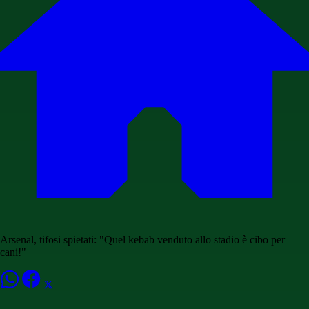
Arsenal, tifosi spietati: "Quel kebab venduto allo stadio è cibo per
cani!"