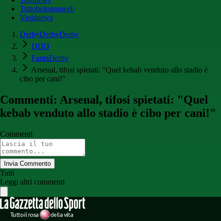
Tuttobolognaweb
Violanews
DerbyDerbyDerby
DDD
FantaDerby
Arsenal, tifosi spietati: "Quel kebab venduto allo stadio è
cibo per cani!"
Commenti: Arsenal, tifosi spietati: "Quel
kebab venduto allo stadio è cibo per cani!"
Commenti
Invia Commento
Tutti
Leggi altri commenti