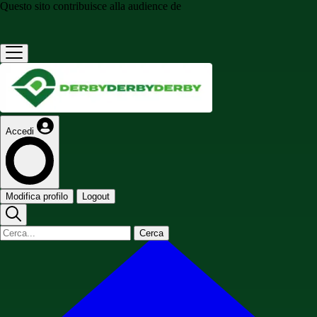
Questo sito contribuisce alla audience de
Accedi
Modifica profilo
Logout
Cerca