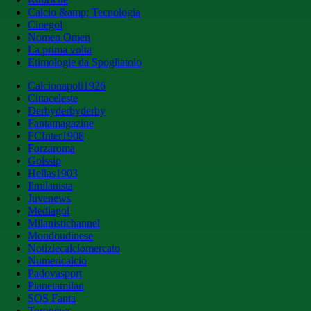
Calcio &amp; Tecnologia
Cinegol
Nomen Omen
La prima volta
Etimologie da Spogliatoio
Calcionapoli1926
Cittaceleste
Derbyderbyderby
Fantamagazine
FCInter1908
Forzaroma
Golssip
Hellas1903
Ilmilanista
Juvenews
Mediagol
Milanistichannel
Mondoudinese
Notiziecalciomercato
Numericalcio
Padovasport
Pianetamilan
SOS Fanta
Toronews