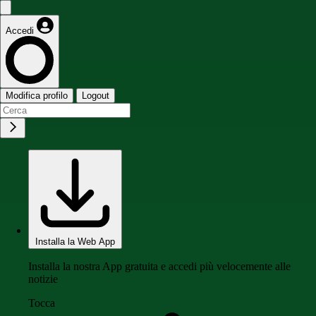
Accedi
Modifica profilo
Logout
Installa la Web App
Installa la nostra App gratuita e accedi più velocemente alle
notizie
Tocca