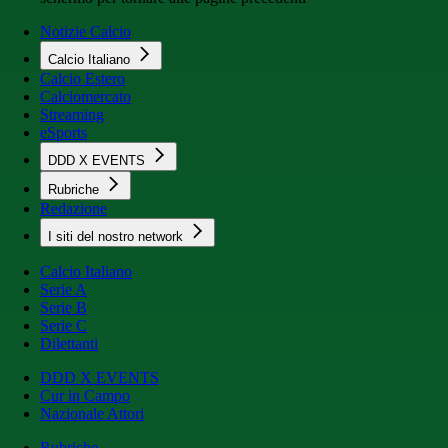
Notizie Calcio
Calcio Italiano
Calcio Estero
Calciomercato
Streaming
eSports
DDD X EVENTS
Rubriche
Redazione
I siti del nostro network
Calcio Italiano
Serie A
Serie B
Serie C
Dilettanti
DDD X EVENTS
Cur in Campo
Nazionale Attori
Rubriche