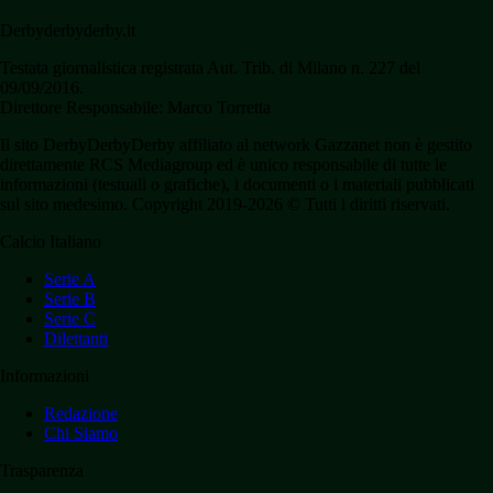
Derbyderbyderby.it
Testata giornalistica registrata Aut. Trib. di Milano n. 227 del
09/09/2016.
Direttore Responsabile: Marco Torretta
Il sito DerbyDerbyDerby affiliato al network Gazzanet non è gestito
direttamente RCS Mediagroup ed è unico responsabile di tutte le
informazioni (testuali o grafiche), i documenti o i materiali pubblicati
sul sito medesimo. Copyright 2019-2026 © Tutti i diritti riservati.
Calcio Italiano
Serie A
Serie B
Serie C
Dilettanti
Informazioni
Redazione
Chi Siamo
Trasparenza