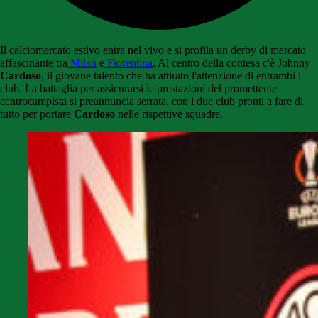
Il calciomercato estivo entra nel vivo e si profila un derby di mercato
affascinante tra
Milan
e
Fiorentina
. Al centro della contesa c'è Johnny
Cardoso
, il giovane talento che ha attirato l'attenzione di entrambi i
club. La battaglia per assicurarsi le prestazioni del promettente
centrocampista si preannuncia serrata, con i due club pronti a fare di
tutto per portare
Cardoso
nelle rispettive squadre.