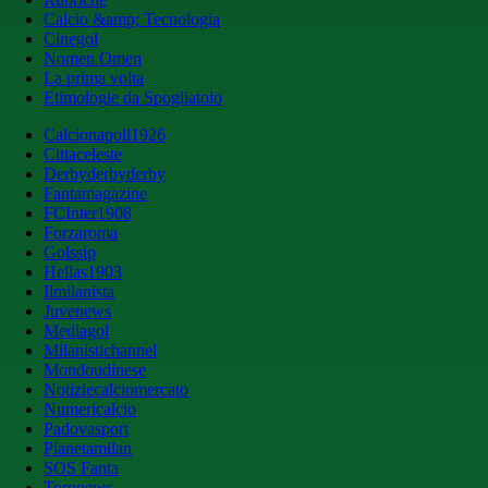
Calcio &amp; Tecnologia
Cinegol
Nomen Omen
La prima volta
Etimologie da Spogliatoio
Calcionapoli1926
Cittaceleste
Derbyderbyderby
Fantamagazine
FCInter1908
Forzaroma
Golssip
Hellas1903
Ilmilanista
Juvenews
Mediagol
Milanistichannel
Mondoudinese
Notiziecalciomercato
Numericalcio
Padovasport
Pianetamilan
SOS Fanta
Toronews