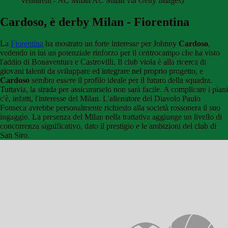
Venturelli - AC Milan/AC Milan via Getty Images)
Cardoso, è derby Milan - Fiorentina
La
Fiorentina
ha mostrato un forte interesse per Johnny
Cardoso
,
vedendo in lui un potenziale rinforzo per il centrocampo che ha visto
l'addio di Bonaventura e Castrovilli. Il club viola è alla ricerca di
giovani talenti da sviluppare ed integrare nel proprio progetto, e
Cardoso
sembra essere il profilo ideale per il futuro della squadra.
Tuttavia, la strada per assicurarselo non sarà facile. A complicare i piani
c'è, infatti, l'interesse del Milan. L'allenatore del Diavolo Paulo
Fonseca avrebbe personalmente richiesto alla società rossonera il suo
ingaggio. La presenza del Milan nella trattativa aggiunge un livello di
concorrenza significativo, dato il prestigio e le ambizioni del club di
San Siro.