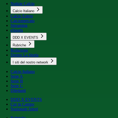
Notizie Calcio
Calcio Italiano
Calcio Estero
Calciomercato
Streaming
eSports
DDD X EVENTS
Rubriche
Redazione
Dentro La Storia
I siti del nostro network
Calcio Italiano
Serie A
Serie B
Serie C
Dilettanti
DDD X EVENTS
Cur in Campo
Nazionale Attori
Rubriche