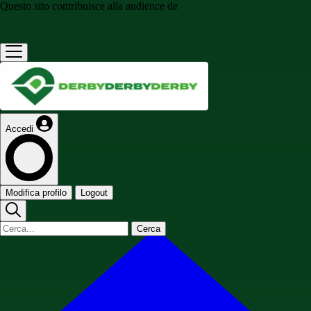
Questo sito contribuisce alla audience de
Accedi
Modifica profilo
Logout
Cerca