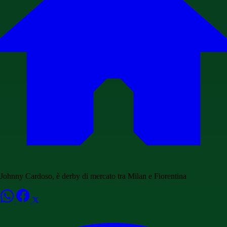
Johnny Cardoso, è derby di mercato tra Milan e Fiorentina