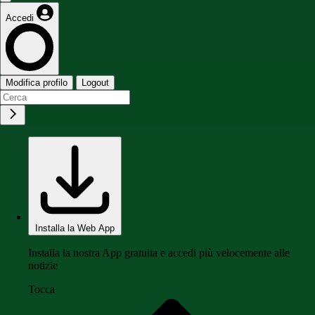
Accedi
Modifica profilo
Logout
Installa la Web App
Installa la nostra App gratuita e accedi più velocemente alle
notizie
Tocca