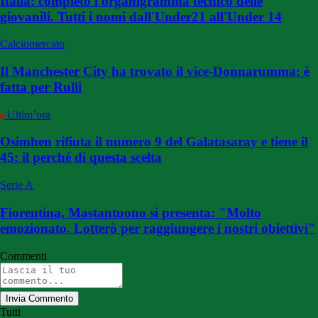
Italia: completo l'organigramma tecnico delle
giovanili. Tutti i nomi dall'Under21 all'Under 14
Calciomercato
Il Manchester City ha trovato il vice-Donnarumma: è
fatta per Rulli
Ultim’ora
Osimhen rifiuta il numero 9 del Galatasaray e tiene il
45: il perché di questa scelta
Serie A
Fiorentina, Mastantuono si presenta: "Molto
emozionato. Lotterò per raggiungere i nostri obiettivi"
Commenti
Invia Commento
Tutti