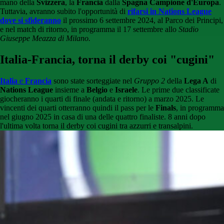
mano della
Svizzera
, la
Francia
dalla
Spagna Campione d'Europa
.
Tuttavia, avranno subito l'opportunità di
rifarsi in Nations League
dove si sfideranno
il prossimo 6 settembre 2024, al Parco dei Principi,
e nel match di ritorno, in programma il 17 settembre allo
Stadio
Giuseppe Meazza di Milano.
Italia-Francia, torna il derby coi "cugini"
Italia
e
Francia
sono state sorteggiate nel
Gruppo 2
della
Lega A
di
Nations League
insieme a
Belgio
e
Israele
. Le prime due classificate
giocheranno i quarti di finale (andata e ritorno) a marzo 2025. Le
vincenti dei quarti otterranno quindi il pass per le
Finals
, in programma
nel giugno 2025 in casa di una delle quattro finaliste. 8 anni dopo
l'ultima volta torna il derby coi cugini tra azzurri e transalpini.