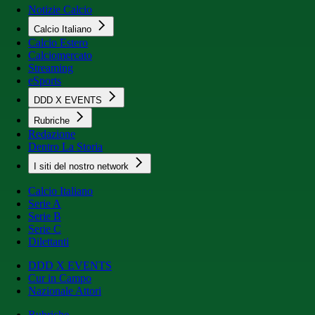
Notizie Calcio
Calcio Italiano
Calcio Estero
Calciomercato
Streaming
eSports
DDD X EVENTS
Rubriche
Redazione
Dentro La Storia
I siti del nostro network
Calcio Italiano
Serie A
Serie B
Serie C
Dilettanti
DDD X EVENTS
Cur in Campo
Nazionale Attori
Rubriche