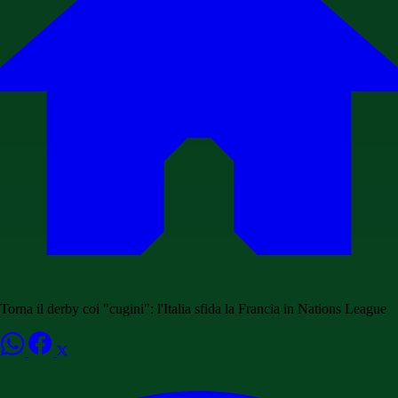
Torna il derby coi "cugini": l'Italia sfida la Francia in Nations League