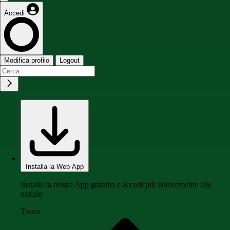
Accedi
Modifica profilo
Logout
Installa la Web App
Installa la nostra App gratuita e accedi più velocemente alle
notizie
Tocca