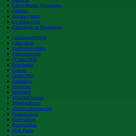
Calcio &amp; Tecnologia
Cinegol
Nomen Omen
La prima volta
Etimologie da Spogliatoio
Calcionapoli1926
Cittaceleste
Derbyderbyderby
Fantamagazine
FCInter1908
Forzaroma
Golssip
Hellas1903
Ilmilanista
Juvenews
Mediagol
Milanistichannel
Mondoudinese
Notiziecalciomercato
Numericalcio
Padovasport
Pianetamilan
SOS Fanta
Toronews