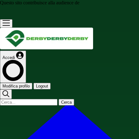
Questo sito contribuisce alla audience de
Accedi
Modifica profilo
Logout
Cerca