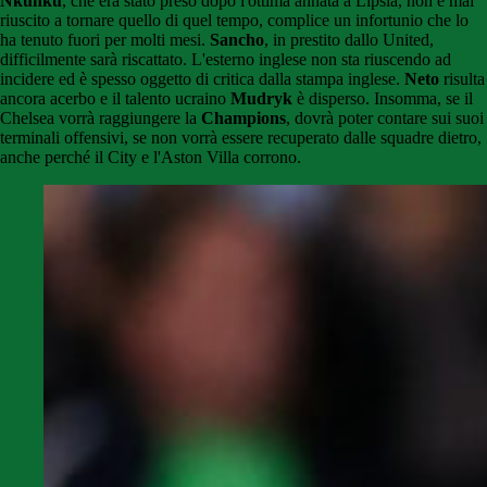
Nkunku
, che era stato preso dopo l'ottima annata a Lipsia, non è mai
riuscito a tornare quello di quel tempo, complice un infortunio che lo
ha tenuto fuori per molti mesi.
Sancho
, in prestito dallo United,
difficilmente sarà riscattato. L'esterno inglese non sta riuscendo ad
incidere ed è spesso oggetto di critica dalla stampa inglese.
Neto
risulta
ancora acerbo e il talento ucraino
Mudryk
è disperso. Insomma, se il
Chelsea vorrà raggiungere la
Champions
, dovrà poter contare sui suoi
terminali offensivi, se non vorrà essere recuperato dalle squadre dietro,
anche perché il City e l'Aston Villa corrono.