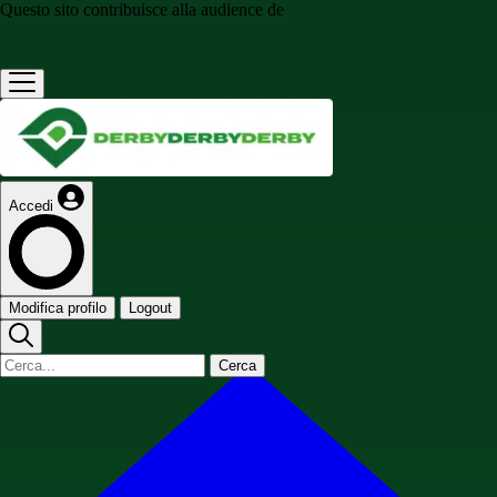
Questo sito contribuisce alla audience de
Accedi
Modifica profilo
Logout
Cerca