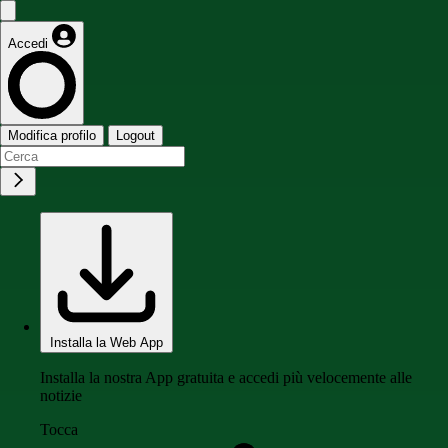
Accedi
Modifica profilo
Logout
Installa la Web App
Installa la nostra App gratuita e accedi più velocemente alle
notizie
Tocca