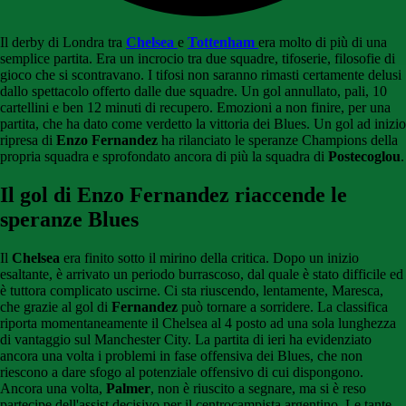
Il derby di Londra tra
Chelsea
e
Tottenham
era molto di più di una
semplice partita. Era un incrocio tra due squadre, tifoserie, filosofie di
gioco che si scontravano. I tifosi non saranno rimasti certamente delusi
dallo spettacolo offerto dalle due squadre. Un gol annullato, pali, 10
cartellini e ben 12 minuti di recupero. Emozioni a non finire, per una
partita, che ha dato come verdetto la vittoria dei Blues. Un gol ad inizio
ripresa di
Enzo Fernandez
ha rilanciato le speranze Champions della
propria squadra e sprofondato ancora di più la squadra di
Postecoglou
.
Il gol di Enzo Fernandez riaccende le
speranze Blues
Il
Chelsea
era finito sotto il mirino della critica. Dopo un inizio
esaltante, è arrivato un periodo burrascoso, dal quale è stato difficile ed
è tuttora complicato uscirne. Ci sta riuscendo, lentamente, Maresca,
che grazie al gol di
Fernandez
può tornare a sorridere. La classifica
riporta momentaneamente il Chelsea al 4 posto ad una sola lunghezza
di vantaggio sul Manchester City. La partita di ieri ha evidenziato
ancora una volta i problemi in fase offensiva dei Blues, che non
riescono a dare sfogo al potenziale offensivo di cui dispongono.
Ancora una volta,
Palmer
, non è riuscito a segnare, ma si è reso
partecipe dell'assist decisivo per il centrocampista argentino. Le tante