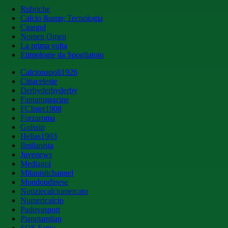
Rubriche
Calcio &amp; Tecnologia
Cinegol
Nomen Omen
La prima volta
Etimologie da Spogliatoio
Calcionapoli1926
Cittaceleste
Derbyderbyderby
Fantamagazine
FCInter1908
Forzaroma
Golssip
Hellas1903
Ilmilanista
Juvenews
Mediagol
Milanistichannel
Mondoudinese
Notiziecalciomercato
Numericalcio
Padovasport
Pianetamilan
SOS Fanta