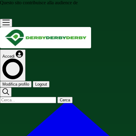
Questo sito contribuisce alla audience de
Accedi
Modifica profilo
Logout
Cerca