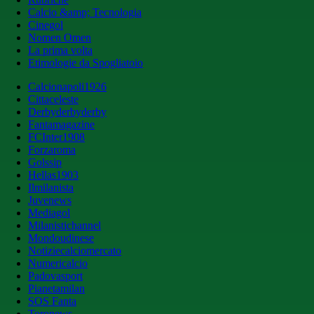
Calcio &amp; Tecnologia
Cinegol
Nomen Omen
La prima volta
Etimologie da Spogliatoio
Calcionapoli1926
Cittaceleste
Derbyderbyderby
Fantamagazine
FCInter1908
Forzaroma
Golssip
Hellas1903
Ilmilanista
Juvenews
Mediagol
Milanistichannel
Mondoudinese
Notiziecalciomercato
Numericalcio
Padovasport
Pianetamilan
SOS Fanta
Toronews