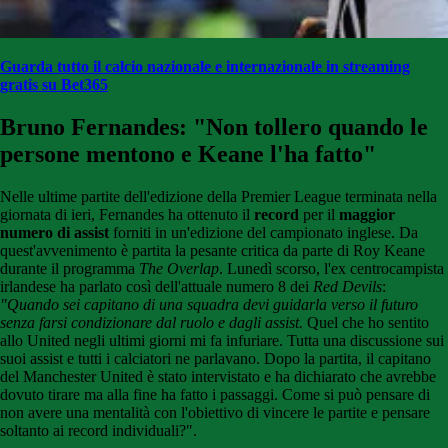
Guarda tutto il calcio nazionale e internazionale in streaming
gratis su Bet365
Bruno Fernandes: "Non tollero quando le
persone mentono e Keane l'ha fatto"
Nelle ultime partite dell'edizione della Premier League terminata nella
giornata di ieri, Fernandes ha ottenuto il
record
per il
maggior
numero di assist
forniti in un'edizione del campionato inglese. Da
quest'avvenimento è partita la pesante critica da parte di Roy Keane
durante il programma
The Overlap
. Lunedì scorso, l'ex centrocampista
irlandese ha parlato così dell'attuale numero 8 dei
Red Devils
:
"Quando sei capitano di una squadra devi guidarla verso il futuro
senza farsi condizionare dal ruolo e dagli assist.
Quel che ho sentito
allo United negli ultimi giorni mi fa infuriare. Tutta una discussione sui
suoi assist e tutti i calciatori ne parlavano. Dopo la partita, il capitano
del Manchester United è stato intervistato e ha dichiarato che avrebbe
dovuto tirare ma alla fine ha fatto i passaggi. Come si può pensare di
non avere una mentalità con l'obiettivo di vincere le partite e pensare
soltanto ai record individuali?".