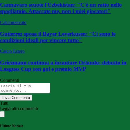
Cannavaro scuote l'Uzbekistan: "C'è un ratto nello
spogliatoio. Attaccate me, non i miei giocatori"
Calciomercato
Gutierrez sposa il Bayer Leverkusen: "Ci sono le
condizioni ideali per vincere tutto"
Calcio Estero
Griezmann continua a incantare Orlando: debutto in
Leagues Cup con gol e premio MVP
Commenti
Invia Commento
Tutti
Leggi altri commenti
Ultime Notizie