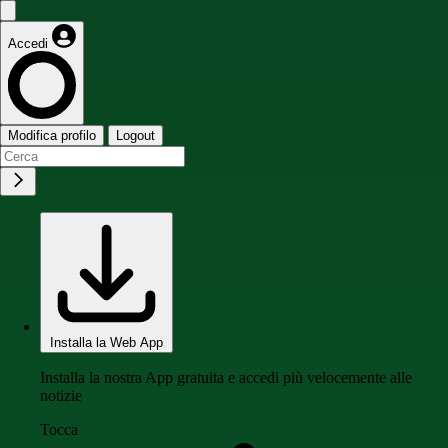
Accedi
Modifica profilo
Logout
Installa la Web App
Installa la nostra App gratuita e accedi più velocemente alle
notizie
Tocca