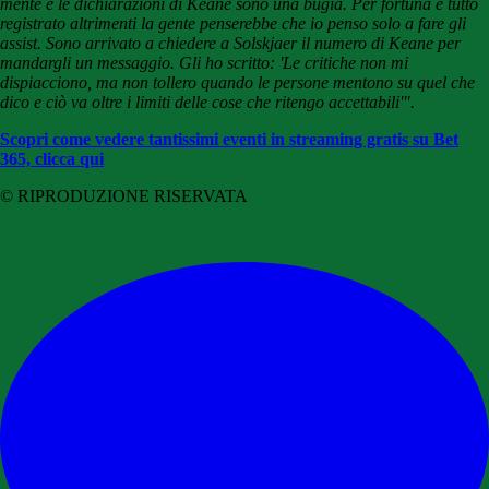
mente e le dichiarazioni di Keane sono una bugia. Per fortuna è tutto
registrato altrimenti la gente penserebbe che io penso solo a fare gli
assist. Sono arrivato a chiedere a Solskjaer il numero di Keane per
mandargli un messaggio. Gli ho scritto: 'Le critiche non mi
dispiacciono, ma non tollero quando le persone mentono su quel che
dico e ciò va oltre i limiti delle cose che ritengo accettabili'".
Scopri come vedere tantissimi eventi in streaming gratis su Bet
365, clicca qui
© RIPRODUZIONE RISERVATA