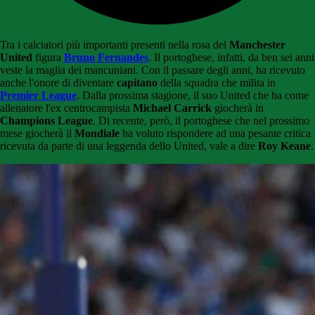
Tra i calciatori più importanti presenti nella rosa del
Manchester
United
figura
Bruno Fernandes
. Il portoghese, infatti, da ben sei anni
veste la maglia dei mancuniani. Con il passare degli anni, ha ricevuto
anche l'onore di diventare
capitano
della squadra che milita in
Premier League
. Dalla prossima stagione, il suo United che ha come
allenatore l'ex centrocampista
Michael Carrick
giocherà in
Champions League
. Di recente, però, il portoghese che nel prossimo
mese giocherà il
Mondiale
ha voluto rispondere ad una pesante critica
ricevuta da parte di una leggenda dello United, vale a dire
Roy Keane
.