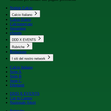
Notizie Calcio
Calcio Italiano
Calcio Estero
Calciomercato
Streaming
eSports
DDD X EVENTS
Rubriche
Redazione
I siti del nostro network
Calcio Italiano
Serie A
Serie B
Serie C
Dilettanti
DDD X EVENTS
Cur in Campo
Nazionale Attori
Rubriche