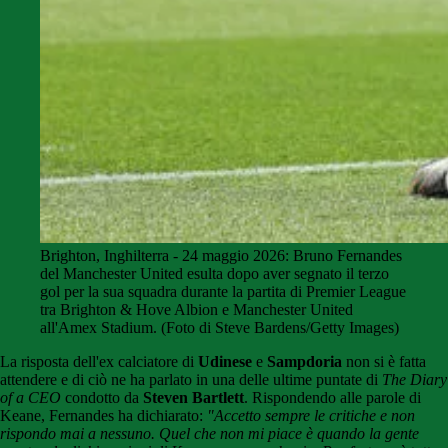
Brighton, Inghilterra - 24 maggio 2026: Bruno Fernandes
del Manchester United esulta dopo aver segnato il terzo
gol per la sua squadra durante la partita di Premier League
tra Brighton & Hove Albion e Manchester United
all'Amex Stadium. (Foto di Steve Bardens/Getty Images)
La risposta dell'ex calciatore di
Udinese
e
Sampdoria
non si è fatta
attendere e di ciò ne ha parlato in una delle ultime puntate di
The Diary
of a CEO
condotto da
Steven Bartlett
. Rispondendo alle parole di
Keane, Fernandes ha dichiarato:
"Accetto sempre le critiche e non
rispondo mai a nessuno. Quel che non mi piace è quando la gente