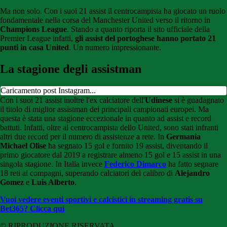
Ma non solo. Con i suoi 21 assist il centrocampista ha giocato un ruolo
fondamentale nella corsa del Manchester United verso il ritorno in
Champions League
. Stando a quanto riporta il sito ufficiale della
Premier League infatti,
gli assist del portoghese hanno portato 21
punti in casa United
. Un numero impressionante.
La stagione degli assistman
Caricamento post Instagram...
Con i suoi 21 assist inoltre l'ex calciatore dell'
Udinese
si è guadagnato
il titolo di miglior assistman dei principali campionati europei. Ma
questa è stata una stagione eccezionale in quanto ad assist e record
battuti. Infatti, oltre al centrocampista dello United, sono stati infranti
altri due record per il numero di assistenze a rete. In
Germania
Michael Olise
ha segnato 15 gol e fornito 19 assist, diventando il
primo giocatore dal 2019 a registrare almeno 15 gol e 15 assist in una
singola stagione. In Italia invece
Federico Dimarco
ha fatto segnare
18 reti ai compagni, superando calciatori del calibro di
Alejandro
Gomez
e
Luis Alberto
.
Vuoi vedere eventi sportivi e calcistici in streaming gratis su
Bet365? Clicca qui
© RIPRODUZIONE RISERVATA