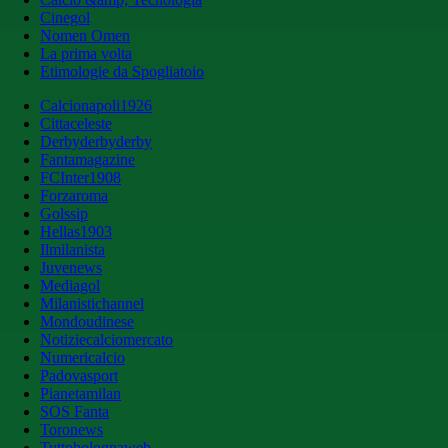
Cinegol
Nomen Omen
La prima volta
Etimologie da Spogliatoio
Calcionapoli1926
Cittaceleste
Derbyderbyderby
Fantamagazine
FCInter1908
Forzaroma
Golssip
Hellas1903
Ilmilanista
Juvenews
Mediagol
Milanistichannel
Mondoudinese
Notiziecalciomercato
Numericalcio
Padovasport
Pianetamilan
SOS Fanta
Toronews
Tuttobolognaweb