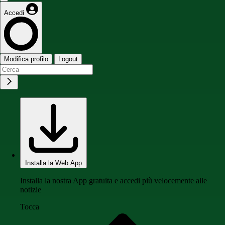
Accedi
Modifica profilo
Logout
Installa la Web App
Installa la nostra App gratuita e accedi più velocemente alle
notizie
Tocca