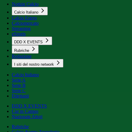
Notizie Calcio
Calcio Italiano
Calcio Estero
Calciomercato
Streaming
eSports
DDD X EVENTS
Rubriche
Redazione
I siti del nostro network
Calcio Italiano
Serie A
Serie B
Serie C
Dilettanti
DDD X EVENTS
Cur in Campo
Nazionale Attori
Rubriche
Calcio &amp; Tecnologia