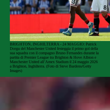
BRIGHTON, INGHILTERRA - 24 MAGGIO: Patrick
Dorgu del Manchester United festeggia il primo gol della
sua squadra con il compagno Bruno Fernandes durante la
partita di Premier League tra Brighton & Hove Albion e
Manchester United all’Amex Stadium il 24 maggio 2026
a Brighton, Inghilterra. (Foto di Steve Bardens/Getty
Images)