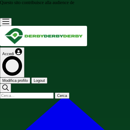
Questo sito contribuisce alla audience de
Accedi
Modifica profilo
Logout
Cerca