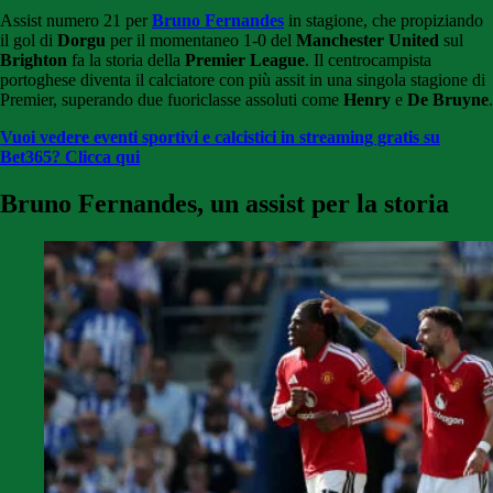
Assist numero 21 per
Bruno Fernandes
in stagione, che propiziando
il gol di
Dorgu
per il momentaneo 1-0 del
Manchester United
sul
Brighton
fa la storia della
Premier League
. Il centrocampista
portoghese diventa il calciatore con più assit in una singola stagione di
Premier, superando due fuoriclasse assoluti come
Henry
e
De Bruyne
.
Vuoi vedere eventi sportivi e calcistici in streaming gratis su
Bet365? Clicca qui
Bruno Fernandes, un assist per la storia