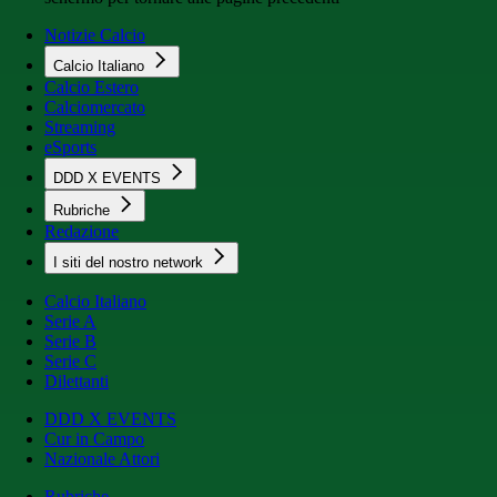
Notizie Calcio
Calcio Italiano
Calcio Estero
Calciomercato
Streaming
eSports
DDD X EVENTS
Rubriche
Redazione
I siti del nostro network
Calcio Italiano
Serie A
Serie B
Serie C
Dilettanti
DDD X EVENTS
Cur in Campo
Nazionale Attori
Rubriche