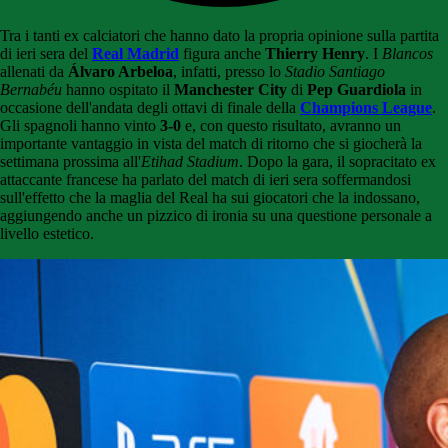
Tra i tanti ex calciatori che hanno dato la propria opinione sulla partita
di ieri sera del
Real Madrid
figura anche
Thierry Henry
. I
Blancos
allenati da
Álvaro Arbeloa
, infatti, presso lo
Stadio Santiago
Bernabéu
hanno ospitato il
Manchester City
di
Pep Guardiola
in
occasione dell'andata degli ottavi di finale della
Champions League
.
Gli spagnoli hanno vinto
3-0
e, con questo risultato, avranno un
importante vantaggio in vista del match di ritorno che si giocherà la
settimana prossima all'
Etihad Stadium
. Dopo la gara, il sopracitato ex
attaccante francese ha parlato del match di ieri sera soffermandosi
sull'effetto che la maglia del Real ha sui giocatori che la indossano,
aggiungendo anche un pizzico di ironia su una questione personale a
livello estetico.