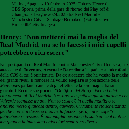
Madrid, Spagna - 19 febbraio 2025: Thierry Henry di
CBS Sports, prima della gara di ritorno dei Play-off di
Champions League 2024/2025 tra Real Madrid e
Manchester City al Santiago Bernabéu. (Foto di Clive
Brunskill/Getty Images)
Henry: "Non metterei mai la maglia del
Real Madrid, ma se lo facessi i miei capelli
potrebbero ricrescere"
Nel post-partita di Real Madrid contro Manchester City di ieri sera, l'ex
attaccante di
Juventus
,
Arsenal
e
Barcellona
ha parlato ai microfoni
della
CBS
di cui è opinionista. Da ex giocatore che ha vestito la maglia
dei grandi rivali, il francese ha voluto
elogiare
la prestazione delle
Merengues
parlando anche degli effetti che la loro maglia ha sui
giocatori. Ecco le sue
parole
:
"Da tifoso del Barça, faccio i miei
complimenti al Real Madrid. Nessuno si aspettava questa partita e che
Valverde segnasse tre gol. Non so cosa c'è in quella maglia o se
c'hanno messo qualcosa dentro, davvero. Ovviamente sto scherzando
perché non la indosserei mai. Se lo facessi, però, i miei capelli
potrebbero ricrescere. È una maglia pesante e lo so. Non so il motivo,
ma quando la indossano i giocatori sembrano diversi".