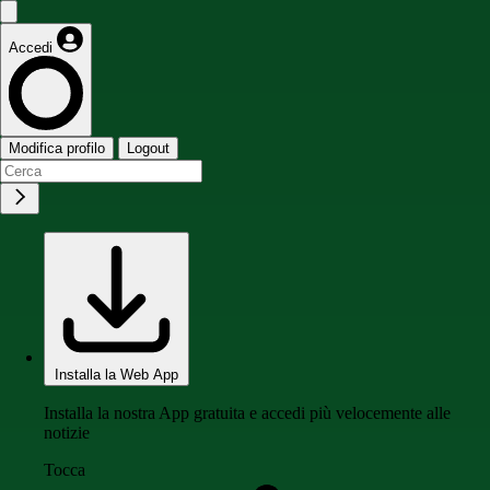
Accedi
Modifica profilo
Logout
Installa la Web App
Installa la nostra App gratuita e accedi più velocemente alle
notizie
Tocca