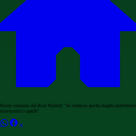
Henry estasiato dal Real Madrid: "Se mettessi quella maglia potrebbero
ricrescermi i capelli"