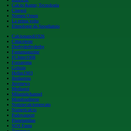
Calcio &amp; Tecnologia
Cinegol
Nomen Omen
La prima volta
Etimologie da Spogliatoio
Calcionapoli1926
Cittaceleste
Derbyderbyderby
Fantamagazine
FCInter1908
Forzaroma
Golssip
Hellas1903
Ilmilanista
Juvenews
Mediagol
Milanistichannel
Mondoudinese
Notiziecalciomercato
Numericalcio
Padovasport
Pianetamilan
SOS Fanta
Toronews