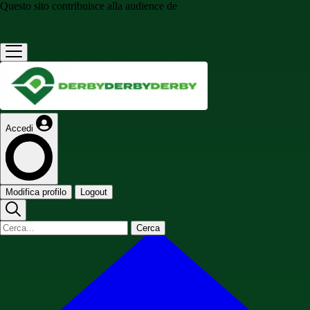
Questo sito contribuisce alla audience de
Accedi
Modifica profilo
Logout
Cerca