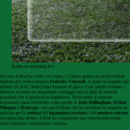
Partite in streaming live
Ieri sera il Real ha vinto 3-0 contro i
Citizens
grazie ad un'incredibile
tripletta del centrocampista
Federico Valverde
, il quale ha segnato dal
minuto 20 al 42' della prima frazione di gioco. Con questo risultato, i
Blancos
avranno un importante vantaggio per la sfida di martedì
prossimo che si giocherà in Inghilterra. Nonostante le assenze
importanti causa infortunio come quelle di
Jude Bellingham
,
Kylian
Mbappé
e
Rodrygo
, con quest'ultimo che ha terminato la stagione in
anticipo per la
rottura
del
legamento crociato
e del
menisco esterno
del ginocchio destro, il Real ha conquistato una vittoria importante
nella massima competizione europea.