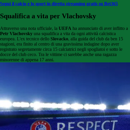
Segui il calcio e lo sport in diretta streaming gratis su Bet365
Squalifica a vita per Vlachovsky
Attraverso una nota ufficiale, la
UEFA
ha annunciato di aver inflitto a
Petr Vlachovsky
una squalifica a vita da ogni attività calcistica
europea. L'ex tecnico dello
Slovacko
, alla guida del club da ben 15
stagioni, era finito al centro di una gravissima indagine dopo aver
registrato segretamente circa 15 calciatrici negli spogliatoi e sotto le
docce del club ceco. Tra le vittime ci sarebbe anche una ragazza
minorenne di appena 17 anni.