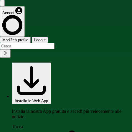
Accedi
Modifica profilo
Logout
Installa la Web App
Installa la nostra App gratuita e accedi più velocemente alle
notizie
Tocca