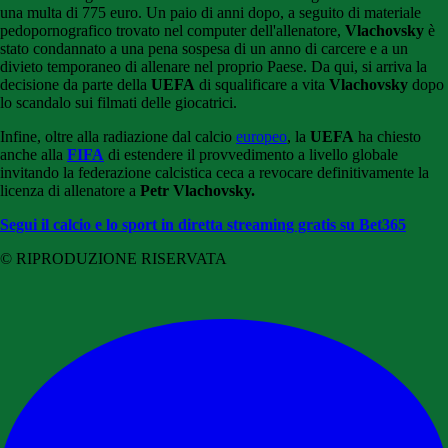
una multa di 775 euro. Un paio di anni dopo, a seguito di materiale
pedopornografico trovato nel computer dell'allenatore,
Vlachovsky
è
stato condannato a una pena sospesa di un anno di carcere e a un
divieto temporaneo di allenare nel proprio Paese. Da qui, si arriva la
decisione da parte della
UEFA
di squalificare a vita
Vlachovsky
dopo
lo scandalo sui filmati delle giocatrici.
Infine, oltre alla radiazione dal calcio
europeo
, la
UEFA
ha chiesto
anche alla
FIFA
di estendere il provvedimento a livello globale
invitando la federazione calcistica ceca a revocare definitivamente la
licenza di allenatore a
Petr Vlachovsky.
Segui il calcio e lo sport in diretta streaming gratis su Bet365
© RIPRODUZIONE RISERVATA