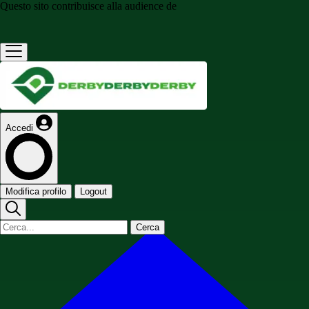
Questo sito contribuisce alla audience de
Accedi
Modifica profilo
Logout
Cerca