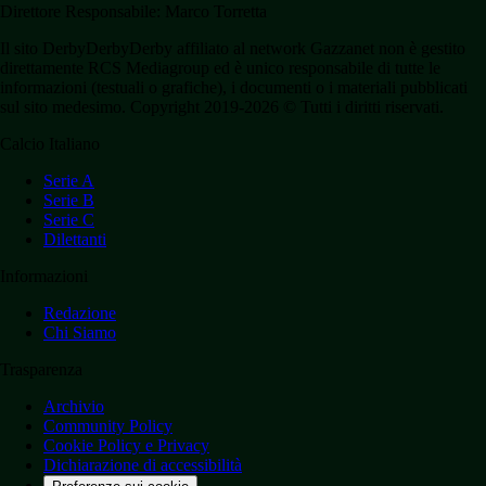
Direttore Responsabile: Marco Torretta
Il sito DerbyDerbyDerby affiliato al network Gazzanet non è gestito
direttamente RCS Mediagroup ed è unico responsabile di tutte le
informazioni (testuali o grafiche), i documenti o i materiali pubblicati
sul sito medesimo. Copyright 2019-2026 © Tutti i diritti riservati.
Calcio Italiano
Serie A
Serie B
Serie C
Dilettanti
Informazioni
Redazione
Chi Siamo
Trasparenza
Archivio
Community Policy
Cookie Policy e Privacy
Dichiarazione di accessibilità