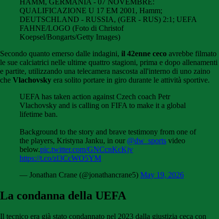
HAMM, GERMANIA - 07 NOVEMBRE:
QUALIFICAZIONE U 17 EM 2001, Hamm;
DEUTSCHLAND - RUSSIA, (GER - RUS) 2:1; UEFA
FAHNE/LOGO (Foto di Christof
Koepsel/Bongarts/Getty Images)
Secondo quanto emerso dalle indagini,
il 42enne ceco
avrebbe filmato
le sue calciatrici nelle ultime quattro stagioni, prima e dopo allenamenti
e partite, utilizzando una telecamera nascosta all'interno di uno zaino
che
Vlachovsky
era solito portare in giro durante le attività sportive.
UEFA has taken action against Czech coach Petr
Vlachovsky and is calling on FIFA to make it a global
lifetime ban.
Background to the story and brave testimony from one of
the players, Kristyna Janku, in our
@dw_sports
video
below.
pic.twitter.com/GNCcnKcKjv
https://t.co/zl3CcWO5YM
— Jonathan Crane (@jonathancrane5)
May 19, 2026
La condanna della UEFA
Il tecnico era già stato condannato nel 2023 dalla giustizia ceca con