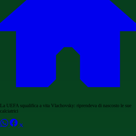
La UEFA squalifica a vita Vlachovsky: riprendeva di nascosto le sue
calciatrici