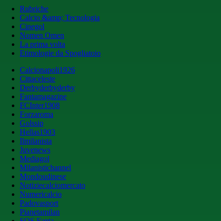
Rubriche
Calcio &amp; Tecnologia
Cinegol
Nomen Omen
La prima volta
Etimologie da Spogliatoio
Calcionapoli1926
Cittaceleste
Derbyderbyderby
Fantamagazine
FCInter1908
Forzaroma
Golssip
Hellas1903
Ilmilanista
Juvenews
Mediagol
Milanistichannel
Mondoudinese
Notiziecalciomercato
Numericalcio
Padovasport
Pianetamilan
SOS Fanta