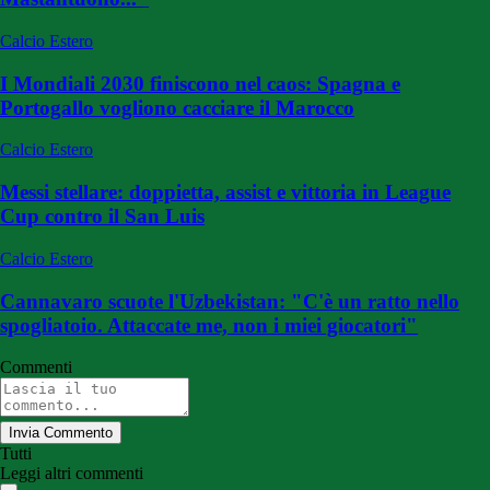
Calcio Estero
I Mondiali 2030 finiscono nel caos: Spagna e
Portogallo vogliono cacciare il Marocco
Calcio Estero
Messi stellare: doppietta, assist e vittoria in League
Cup contro il San Luis
Calcio Estero
Cannavaro scuote l'Uzbekistan: "C'è un ratto nello
spogliatoio. Attaccate me, non i miei giocatori"
Commenti
Invia Commento
Tutti
Leggi altri commenti