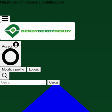
Questo sito contribuisce alla audience de
Accedi
Modifica profilo
Logout
Cerca