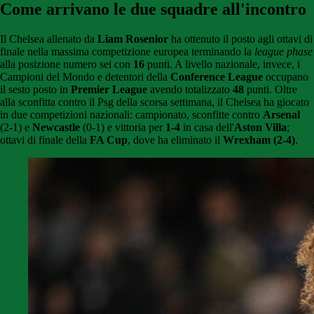
Come arrivano le due squadre all'incontro
Il Chelsea allenato da
Liam Rosenior
ha ottenuto il posto agli ottavi di
finale nella massima competizione europea terminando la
league phase
alla posizione numero sei con
16
punti. A livello nazionale, invece, i
Campioni del Mondo e detentori della
Conference League
occupano
il sesto posto in
Premier League
avendo totalizzato
48
punti. Oltre
alla sconfitta contro il Psg della scorsa settimana, il Chelsea ha giocato
in due competizioni nazionali: campionato, sconfitte contro
Arsenal
(2-1) e
Newcastle
(0-1) e vittoria per
1-4
in casa dell'
Aston Villa
;
ottavi di finale della
FA Cup
, dove ha eliminato il
Wrexham (2-4)
.