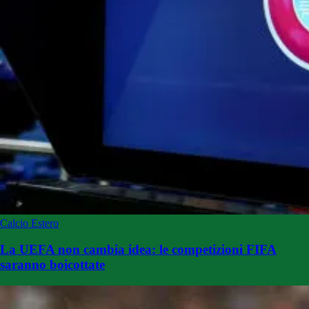
Calcio Estero
La UEFA non cambia idea: le competizioni FIFA
saranno boicottate