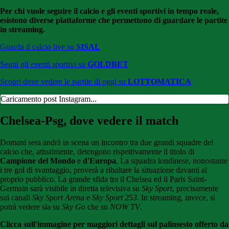
Per chi vuole seguire il calcio e gli eventi sportivi in tempo reale,
esistono diverse piattaforme che permettono di guardare le partite
in streaming.
Guarda il calcio live su
SISAL
Segui gli eventi sportivi su
GOLDBET
Scopri dove vedere le partite di oggi su
LOTTOMATICA
Caricamento post Instagram...
Chelsea-Psg, dove vedere il match
Domani sera andrà in scena un incontro tra due grandi squadre del
calcio che, attualmente, detengono rispettivamente il titolo di
Campione del Mondo
e
d'Europa
. La squadra londinese, nonostante
i tre gol di svantaggio, proverà a ribaltare la situazione davanti al
proprio pubblico. La grande sfida tra il Chelsea ed il Paris Saint-
Germain sarà visibile in diretta televisiva su
Sky Sport
, precisamente
sui canali
Sky Sport Arena
e
Sky Sport 253
. In streaming, invece, si
potrà vedere sia su
Sky Go
che su
NOW TV
.
Clicca sull'immagine per maggiori dettagli sul palinsesto offerto da