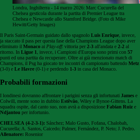
Londra, Inghilterra - 14 marzo 2026: Marc Cucurella del
Chelsea gesticola durante la partita di Premier League tra
Chelsea e Newcastle allo Stamford Bridge. (Foto di Mike
Hewitt/Getty Images)
Il Paris Saint-Germain guidato dallo spagnolo
Luis Enrique
, invece,
ja staccato il pass per questa fase della Champions League dopo aver
eliminato il
Monaco
ai
Play-off
: vittoria per
2-3
all'andata e
2-2
al
ritorno. In
Ligue 1
, invece, i Campioni d'Europa sono primi con
57
punti ed una partita da recuperare. Oltre ai già menzionato match di
Champions, il Psg ha giocato tre incontri di campionato battendo
Metz
(3-0) e
Le Havre
(0-1) e perdendo
1-3
in casa del Monaco.
Probabili formazioni
I londinesi dovranno affrontare i parigini senza gli infortunati
James
e
Colwill, mente sono in dubbio
Estêvão
, Wiley e Bynoe-Gittens. La
squadra ospite, dal canto suo, non avrà a disposizione
Fabian Ruiz
e
Ndjantou
per infortunio.
CHELSEA
(4-2-3-1):
Sánchez; Malo Gusto, Fofana, Chalobah,
Cucurella; A. Santos, Caicedo; Palmer, Fernández, P. Neto; J. Pedro.
Allenatore:
Rosenior