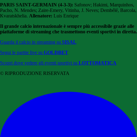
PARIS SAINT-GERMAIN
(4-3-3):
Safonov; Hakimi, Marquinhos,
Pacho, N. Mendes; Zaire-Emery, Vitinha, J. Neves; Dembélé, Barcola,
Kvaratskhelia.
Allenatore:
Luis Enrique
Il grande calcio internazionale è sempre più accessibile grazie alle
piattaforme di streaming che trasmettono eventi sportivi in diretta.
Guarda il calcio in streaming su
SISAL
Segui le partite live su
GOLDBET
Scopri dove vedere gli eventi sportivi su
LOTTOMATICA
© RIPRODUZIONE RISERVATA