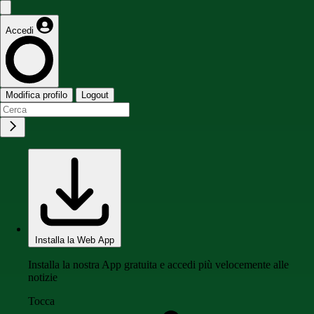
Accedi
Modifica profilo
Logout
Installa la Web App
Installa la nostra App gratuita e accedi più velocemente alle
notizie
Tocca