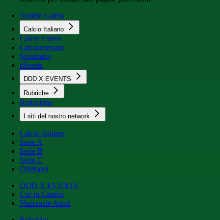
Notizie Calcio
Calcio Italiano
Calcio Estero
Calciomercato
Streaming
eSports
DDD X EVENTS
Rubriche
Redazione
I siti del nostro network
Calcio Italiano
Serie A
Serie B
Serie C
Dilettanti
DDD X EVENTS
Cur in Campo
Nazionale Attori
Rubriche