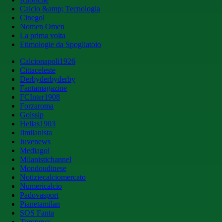
Calcio &amp; Tecnologia
Cinegol
Nomen Omen
La prima volta
Etimologie da Spogliatoio
Calcionapoli1926
Cittaceleste
Derbyderbyderby
Fantamagazine
FCInter1908
Forzaroma
Golssip
Hellas1903
Ilmilanista
Juvenews
Mediagol
Milanistichannel
Mondoudinese
Notiziecalciomercato
Numericalcio
Padovasport
Pianetamilan
SOS Fanta
Toronews