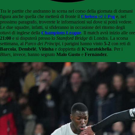
Tra le partite che andranno in scena nel corso della giornata di domani
figura anche quella che metterà di fronte il
Chelsea
ed il
Psg
e, nel
prossimo paragrafo, troverete le informazioni sul dove si potrà vedere.
Le due squadre, infatti, si sfideranno in occasione del ritorno degli
ottavi di inglese della
Champions League
. Il match avrà inizio alle ore
21:00
e si disputerà presso lo
Stamford Bridge
di Londra. La scorsa
settimana, al
Parco dei Principi
, i parigini hanno vinto
5-2
con reti di
Barcola
,
Dembélé
,
Vitinha
e doppietta di
K'varatskhelia
. Per i
Blues,
invece, hanno segnato
Malo Gusto
e
Fernández
.