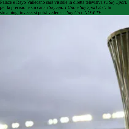
Palace e Rayo Vallecano sarà visibile in diretta televisiva su
Sky Sport
,
per la precisione sui canali
Sky Sport Uno
e
Sky Sport 251
. In
streaming, invece, si potrà vedere su
Sky Go
e
NOW TV
.