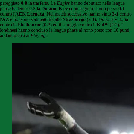
pareggiato
0-0
in trasferta. Le
Eagles
hanno debuttato nella league
phase battendo
0-2
la
Dinamo Kiev
ed in seguito hanno perso
0-1
contro l'
AEK Larnaca
. Nel match successivo hanno vinto
3-1
contro
l'
AZ
e poi sono stati battuti dallo
Strasburgo
(2-1). Dopo la vittoria
contro lo
Shelbourne
(0-3) ed il pareggio contro il
KuPS
(2-2), i
londinesi hanno concluso la league phase al nono posto con
10
punti,
andando così ai
Play-off
.