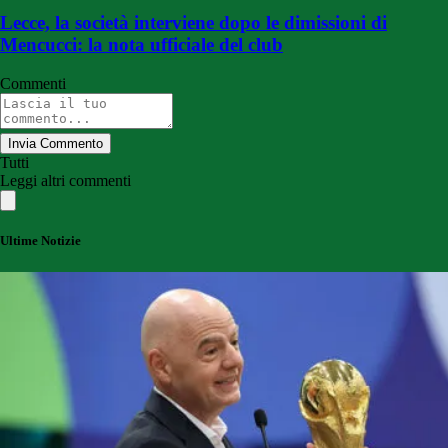
Lecce, la società interviene dopo le dimissioni di
Mencucci: la nota ufficiale del club
Commenti
Invia Commento
Tutti
Leggi altri commenti
Ultime Notizie