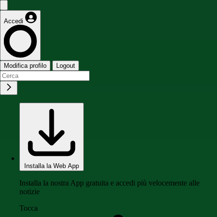
Accedi
Modifica profilo
Logout
Installa la Web App
Installa la nostra App gratuita e accedi più velocemente alle
notizie
Tocca