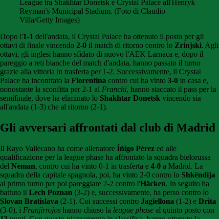
League tra Shakhtar Donetsk e Crystal Palace all'Henryk
Reyman's Municipal Stadium. (Foto di Claudio
Villa/Getty Images)
Dopo l'
1-1
dell'andata, il Crystal Palace ha ottenuto il posto per gli
ottavi di finale vincendo
2-0
il match di ritorno contro lo
Zrinjski
. Agli
ottavi, gli inglesi hanno sfidato di nuovo l'AEK Larnaca e, dopo il
pareggio a reti bianche del match d'andata, hanno passato il turno
grazie alla vittoria in trasferta per 1-2. Successivamente, il Crystal
Palace ha incontrato la
Fiorentina
contro cui ha vinto
3-0
in casa e,
nonostante la sconfitta per 2-1 al
Franchi
, hanno staccato il pass per la
semifinale, dove ha eliminato lo
Shakhtar Donetsk
vincendo sia
all'andata (1-3) che al ritorno (2-1).
Gli avversari affrontati dal club di Madrid
Il Rayo Vallecano ha come allenatore
Íñigo Pérez
ed alle
qualificazione per la league phase ha affrontato la squadra bielorussa
del
Neman
, contro cui ha vinto 0-1 in trasferta e
4-0
a Madrid. La
squadra della capitale spagnola, poi, ha vinto 2-0 contro lo
Shkëndija
al primo turno per poi pareggiare 2-2 contro l'
Häcken
. In seguito ha
battuto il
Lech Poznan
(3-2) e, successivamente, ha perso contro lo
Slovan Bratislava
(2-1). Coi successi contro
Jagiellona
(1-2) e
Drita
(3-0), i
Franjirrojos
hanno chiuso la
league phase
al quinto posto con
13
punti. Con questo piazzamento in classifica, hanno ottenuto la