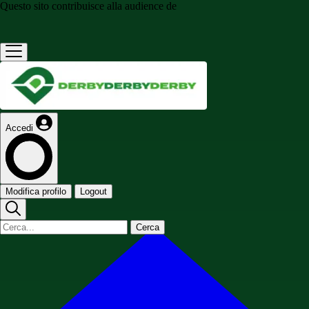
Questo sito contribuisce alla audience de
Accedi
Modifica profilo
Logout
Cerca