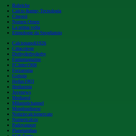
Rubriche
Calcio &amp; Tecnologia
Cinegol
Nomen Omen
La prima volta
Etimologie da Spogliatoio
Calcionapoli1926
Cittaceleste
Derbyderbyderby
Fantamagazine
FCInter1908
Forzaroma
Golssip
Hellas1903
Ilmilanista
Juvenews
Mediagol
Milanistichannel
Mondoudinese
Notiziecalciomercato
Numericalcio
Padovasport
Pianetamilan
SOS Fanta