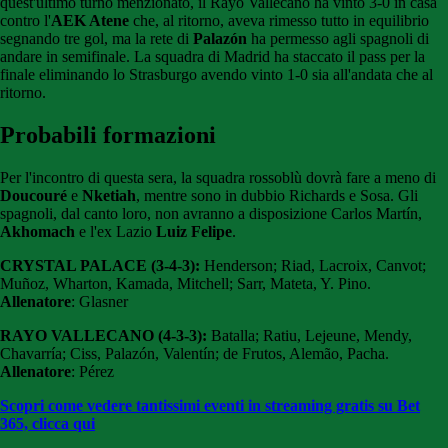
quest'ultimo turno menzionato, il Rayo Vallecano ha vinto 3-0 in casa
contro l'
AEK Atene
che, al ritorno, aveva rimesso tutto in equilibrio
segnando tre gol, ma la rete di
Palazón
ha permesso agli spagnoli di
andare in semifinale. La squadra di Madrid ha staccato il pass per la
finale eliminando lo Strasburgo avendo vinto 1-0 sia all'andata che al
ritorno.
Probabili formazioni
Per l'incontro di questa sera, la squadra rossoblù dovrà fare a meno di
Doucouré
e
Nketiah
, mentre sono in dubbio Richards e Sosa. Gli
spagnoli, dal canto loro, non avranno a disposizione Carlos Martín,
Akhomach
e l'ex Lazio
Luiz Felipe
.
CRYSTAL PALACE (3-4-3):
Henderson; Riad, Lacroix, Canvot;
Muñoz, Wharton, Kamada, Mitchell; Sarr, Mateta, Y. Pino.
Allenatore
: Glasner
RAYO VALLECANO (4-3-3):
Batalla; Ratiu, Lejeune, Mendy,
Chavarría; Ciss, Palazón, Valentín; de Frutos, Alemão, Pacha.
Allenatore
: Pérez
Scopri come vedere tantissimi eventi in streaming gratis su Bet
365, clicca qui