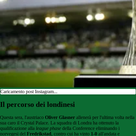
Caricamento post Instagram...
Il percorso dei londinesi
Questa sera, l'austriaco
Oliver Glasner
allenerà per l'ultima volta nella
sua caro il Crystal Palace. La squadra di Londra ha ottenuto la
qualificazione alla
league phase
della Conference eliminando i
norvegesi del
Fredrikstad
, contro cui ha vinto
1-0
all'andata e