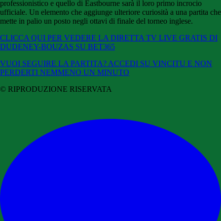
professionistico e quello di Eastbourne sarà il loro primo incrocio
ufficiale. Un elemento che aggiunge ulteriore curiosità a una partita che
mette in palio un posto negli ottavi di finale del torneo inglese.
CLICCA QUI PER VEDERE LA DIRETTA TV LIVE GRATIS DI
DUDENEY-BOUZAS SU BET365
VUOI SEGUIRE LA PARTITA? ACCEDI SU VINCITU E NON
PERDERTI NEMMENO UN MINUTO
© RIPRODUZIONE RISERVATA