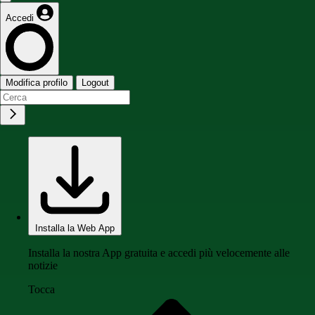
Accedi
Modifica profilo
Logout
Installa la Web App
Installa la nostra App gratuita e accedi più velocemente alle
notizie
Tocca