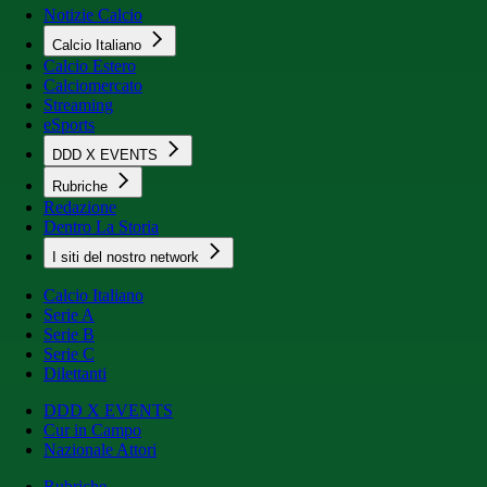
Notizie Calcio
Calcio Italiano
Calcio Estero
Calciomercato
Streaming
eSports
DDD X EVENTS
Rubriche
Redazione
Dentro La Storia
I siti del nostro network
Calcio Italiano
Serie A
Serie B
Serie C
Dilettanti
DDD X EVENTS
Cur in Campo
Nazionale Attori
Rubriche