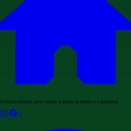
Dudeney-Bouzas, dove vedere la partita in diretta tv e streaming