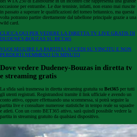
del WTA 250 di Eastbourne in un incontro che rappresenta una grande
occasione per entrambe. Le due tenniste, infatti, non erano mai riuscite
in passato a superare le qualificazioni del torneo britannico, ma questa
volta potranno partire direttamente dal tabellone principale grazie a una
wild card.
CLICCA QUI PER VEDERE LA DIRETTA TV LIVE GRATIS DI
DUDENEY-BOUZAS SU BET365
VUOI SEGUIRE LA PARTITA? ACCEDI SU VINCITU E NON
PERDERTI NEMMENO UN MINUTO
Dove vedere Dudeney-Bouzas in diretta tv
e streaming gratis
La sfida sarà trasmessa in diretta streaming gratuita su
Bet365
per tutti
gli utenti registrati. Registrandosi tramite il link ufficiale e avendo un
conto attivo, oppure effettuando una scommessa, si potrà seguire la
partita live e consultare numerose statistiche in tempo reale su squadre
e atleti. Con un conto BET365 attivo, sarà quindi possibile vedere la
partita in streaming gratuito da qualsiasi dispositivo.