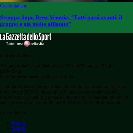
Calcio Italiano
Stroppa dopo Brest-Venezia: “Fatti passi avanti, il
gruppo è già molto affiatato”
Derbyderbyderby.it
Testata giornalistica registrata Aut. Trib. di Milano n. 227 del
09/09/2016.
Direttore Responsabile: Marco Torretta
Il sito DerbyDerbyDerby affiliato al network Gazzanet non è gestito
direttamente RCS Mediagroup ed è unico responsabile di tutte le
informazioni (testuali o grafiche), i documenti o i materiali pubblicati
sul sito medesimo. Copyright 2019-2026 © Tutti i diritti riservati.
Calcio Italiano
Serie A
Serie B