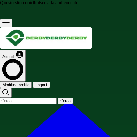
Questo sito contribuisce alla audience de
Accedi
Modifica profilo
Logout
Cerca