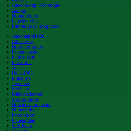
Calcio &amp; Tecnologia
Cinegol
Nomen Omen
La prima volta
Etimologie da Spogliatoio
Calcionapoli1926
Cittaceleste
Derbyderbyderby
Fantamagazine
FCInter1908
Forzaroma
Golssip
Hellas1903
Ilmilanista
Juvenews
Mediagol
Milanistichannel
Mondoudinese
Notiziecalciomercato
Numericalcio
Padovasport
Pianetamilan
SOS Fanta
Toronews