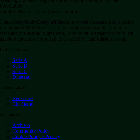
Testata giornalistica registrata Aut. Trib. di Milano n. 227 del
09/09/2016.
Direttore Responsabile: Marco Torretta
Il sito DerbyDerbyDerby affiliato al network Gazzanet non è gestito
direttamente RCS Mediagroup ed è unico responsabile di tutte le
informazioni (testuali o grafiche), i documenti o i materiali pubblicati
sul sito medesimo. Copyright 2019-2026 © Tutti i diritti riservati.
Calcio Italiano
Serie A
Serie B
Serie C
Dilettanti
Informazioni
Redazione
Chi Siamo
Trasparenza
Archivio
Community Policy
Cookie Policy e Privacy