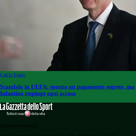
Calcio Estero
Scandalo in UEFA: spunta un pagamento segreto, ma
Infantino respinge ogni accusa
Derbyderbyderby.it