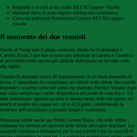
Registrati o accedi al tuo conto BET365 oppure Vincitu
Mantieni attivo il conto oppure effettua una scommessa
Cerca sul palinsesto Kokkinakis-Carreno BET365 oppure
Vincitu
Il momento dei due tennisti
Quello di Parigi sarà il primo confronto diretto tra Kokkinakis e
Carreno Busta. I due non si sono mai affrontati in carriera e l’assenza
di precedenti rende ancora più difficile individuare un favorito netto
alla vigilia.
Thanasi Kokkinakis arriva all’appuntamento in un buon momento di
forma. L’australiano ha conquistato sei vittorie nelle ultime dieci partite
disputate e al primo turno del torneo ha superato Terence Atmane dopo
una sfida complicata e molto dispendiosa dal punto di vista fisico. Un
dato interessante riguarda proprio la durata media delle sue partite nei
match al meglio dei cinque set: circa 42,8 game, confermando la
tendenza dell’australiano a incontri lunghi e combattuti.
Situazione simile anche per Pablo Carreno Busta, che nelle ultime
settimane ha ottenuto sei successi nelle ultime dieci gare disputate. Lo
spagnolo continua a distinguersi per la sua solidità e per la capacità di
restare competitivo in ogni set. Le statistiche evidenziano infatti come