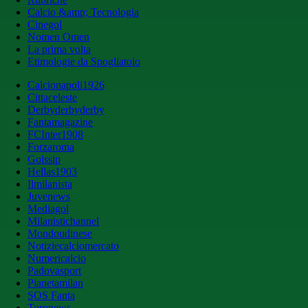
Calcio &amp; Tecnologia
Cinegol
Nomen Omen
La prima volta
Etimologie da Spogliatoio
Calcionapoli1926
Cittaceleste
Derbyderbyderby
Fantamagazine
FCInter1908
Forzaroma
Golssip
Hellas1903
Ilmilanista
Juvenews
Mediagol
Milanistichannel
Mondoudinese
Notiziecalciomercato
Numericalcio
Padovasport
Pianetamilan
SOS Fanta
Toronews