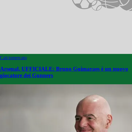
Calciomercato
Arsenal, UFFICIALE: Bruno Guimaraes è un nuovo
giocatore dei Gunners