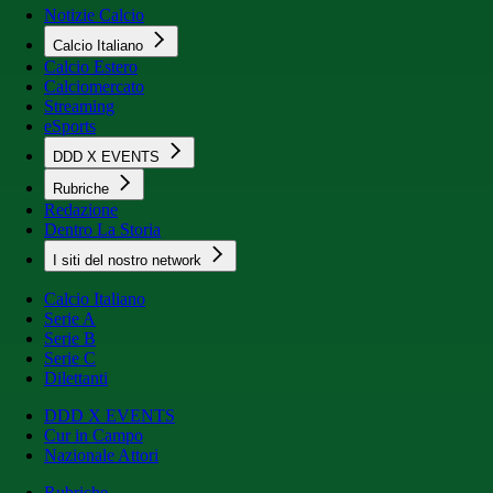
Notizie Calcio
Calcio Italiano
Calcio Estero
Calciomercato
Streaming
eSports
DDD X EVENTS
Rubriche
Redazione
Dentro La Storia
I siti del nostro network
Calcio Italiano
Serie A
Serie B
Serie C
Dilettanti
DDD X EVENTS
Cur in Campo
Nazionale Attori
Rubriche