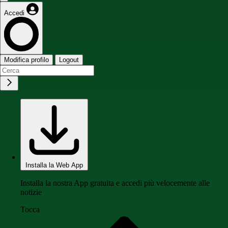
Accedi
Modifica profilo
Logout
Installa la Web App
Installa la nostra App gratuita e accedi più velocemente alle
notizie
Tocca