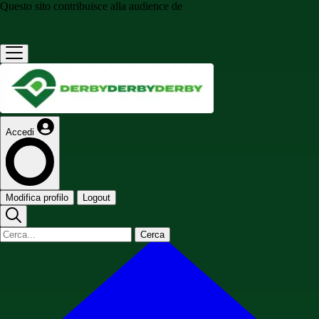
Questo sito contribuisce alla audience de
Accedi
Modifica profilo
Logout
Cerca