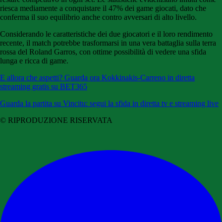
riesca mediamente a conquistare il 47% dei game giocati, dato che
conferma il suo equilibrio anche contro avversari di alto livello.
Considerando le caratteristiche dei due giocatori e il loro rendimento
recente, il match potrebbe trasformarsi in una vera battaglia sulla terra
rossa del Roland Garros, con ottime possibilità di vedere una sfida
lunga e ricca di game.
E allora che aspetti? Guarda ora Kokkinakis-Carreno in diretta
streaming gratis su BET365
Guarda la partita su Vincitu: segui la sfida in diretta tv e streaming live
© RIPRODUZIONE RISERVATA