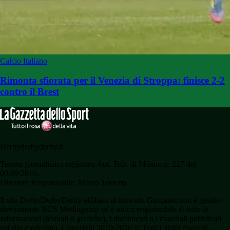
Calcio Italiano
Rimonta sfiorata per il Venezia di Stroppa: finisce 2-2
contro il Brest
Derbyderbyderby.it
Testata giornalistica registrata Aut. Trib. di Milano n. 227 del
09/09/2016.
Direttore Responsabile: Marco Torretta
Il sito DerbyDerbyDerby affiliato al network Gazzanet non è gestito
direttamente RCS Mediagroup ed è unico responsabile di tutte le
informazioni (testuali o grafiche), i documenti o i materiali pubblicati
sul sito medesimo. Copyright 2019-2026 © Tutti i diritti riservati.