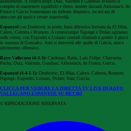
adattamento. A centrocampo Diaz, Valentin e Gumbau avranno il
compito di mantenere equilibrio e ritmo, mentre davanti Akhomach, de
Frutos e Garcia formeranno un tridente dinamico, incaricato di
attaccare gli spazi e creare superiorità.
Espanyol
con Dmitrovic in porta, linea difensiva formata da El Hilai,
Calero, Cabrera e Romero. A centrocampo Ngonge e Dolan agiranno
sulle corsie, con Exposito e Lozano centrali chiamati a gestire il gioco
in assenza di Gonzalez. Jean si muoverà alle spalle di Garcia, unico
riferimento offensivo.
Rayo Vallecano (4-3-3):
Cardenas; Ratiu, Luiz Felipe, Chavarria,
Pacha; Diaz, Valentin, Gumbau; Akhomach, de Frutos, Garcia.
Espanyol (4-4-1-1):
Dmitrovic; El Hilai, Calero, Cabrera, Romero;
Ngonge, Exposito, Lozano, Dolan; Jean; Garcia.
CLICCA PER VEDERE LA DIRETTA TV LIVE DI RAYO
VALLECANO-ESPANYOL SU BET365
© RIPRODUZIONE RISERVATA