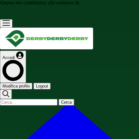
Questo sito contribuisce alla audience de
Accedi
Modifica profilo
Logout
Cerca