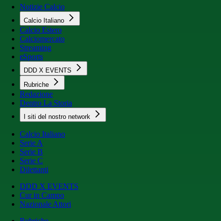
Notizie Calcio
Calcio Italiano
Calcio Estero
Calciomercato
Streaming
eSports
DDD X EVENTS
Rubriche
Redazione
Dentro La Storia
I siti del nostro network
Calcio Italiano
Serie A
Serie B
Serie C
Dilettanti
DDD X EVENTS
Cur in Campo
Nazionale Attori
Rubriche