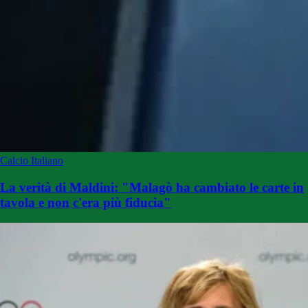
Calcio Italiano
La verità di Maldini: "Malagò ha cambiato le carte in
tavola e non c'era più fiducia"