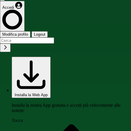
Accedi
Modifica profilo
Logout
Installa la Web App
Installa la nostra App gratuita e accedi più velocemente alle
notizie
Tocca