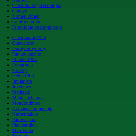
Calcio &amp; Tecnologia
Cinegol
Nomen Omen
La prima volta
Etimologie da Spogliatoio
Calcionapoli1926
Cittaceleste
Derbyderbyderby
Fantamagazine
FCInter1908
Forzaroma
Golssip
Hellas1903
Ilmilanista
Juvenews
Mediagol
Milanistichannel
Mondoudinese
Notiziecalciomercato
Numericalcio
Padovasport
Pianetamilan
SOS Fanta
Toronews