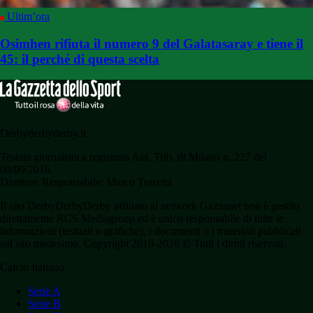
Ultim’ora
Osimhen rifiuta il numero 9 del Galatasaray e tiene il
45: il perché di questa scelta
Derbyderbyderby.it
Testata giornalistica registrata Aut. Trib. di Milano n. 227 del
09/09/2016.
Direttore Responsabile: Marco Torretta
Il sito DerbyDerbyDerby affiliato al network Gazzanet non è gestito
direttamente RCS Mediagroup ed è unico responsabile di tutte le
informazioni (testuali o grafiche), i documenti o i materiali pubblicati
sul sito medesimo. Copyright 2019-2026 © Tutti i diritti riservati.
Calcio Italiano
Serie A
Serie B