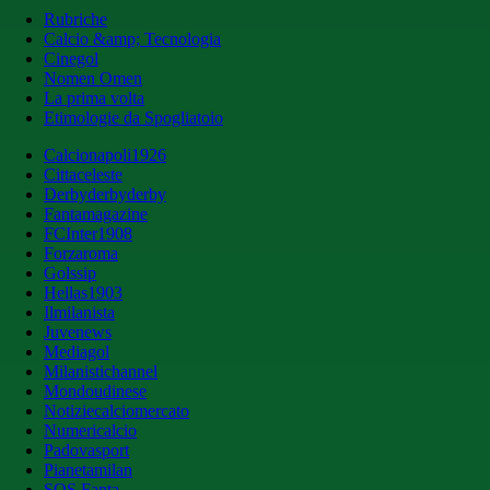
Rubriche
Calcio &amp; Tecnologia
Cinegol
Nomen Omen
La prima volta
Etimologie da Spogliatoio
Calcionapoli1926
Cittaceleste
Derbyderbyderby
Fantamagazine
FCInter1908
Forzaroma
Golssip
Hellas1903
Ilmilanista
Juvenews
Mediagol
Milanistichannel
Mondoudinese
Notiziecalciomercato
Numericalcio
Padovasport
Pianetamilan
SOS Fanta