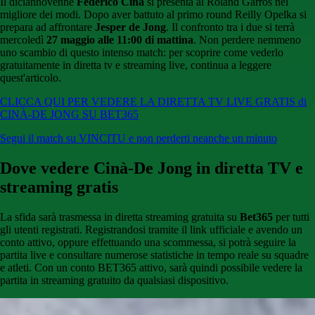
Il diciannovenne
Federico Cinà
si presenta al Roland Garros nel
migliore dei modi. Dopo aver battuto al primo round Reilly Opelka si
prepara ad affrontare
Jesper de Jong
. Il confronto tra i due si terrà
mercoledì
27 maggio alle 11:00 di mattina
. Non perdere nemmeno
uno scambio di questo intenso match: per scoprire come vederlo
gratuitamente in diretta tv e streaming live, continua a leggere
quest'articolo.
CLICCA QUI PER VEDERE LA DIRETTA TV LIVE GRATIS di
CINÀ-DE JONG SU BET365
Segui il match su VINCITU e non perderti neanche un minuto
Dove vedere Cinà-De Jong in diretta TV e
streaming gratis
La sfida sarà trasmessa in diretta streaming gratuita su
Bet365
per tutti
gli utenti registrati. Registrandosi tramite il link ufficiale e avendo un
conto attivo, oppure effettuando una scommessa, si potrà seguire la
partita live e consultare numerose statistiche in tempo reale su squadre
e atleti. Con un conto BET365 attivo, sarà quindi possibile vedere la
partita in streaming gratuito da qualsiasi dispositivo.