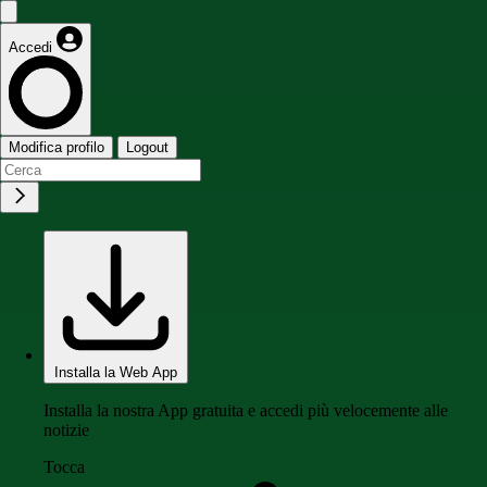
Accedi
Modifica profilo
Logout
Installa la Web App
Installa la nostra App gratuita e accedi più velocemente alle
notizie
Tocca