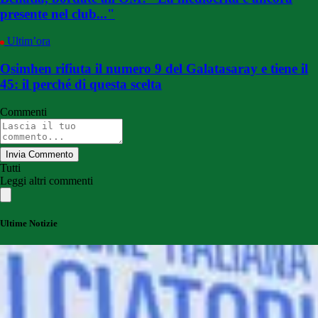
presente nel club..."
Ultim’ora
Osimhen rifiuta il numero 9 del Galatasaray e tiene il
45: il perché di questa scelta
Commenti
Invia Commento
Tutti
Leggi altri commenti
Ultime Notizie