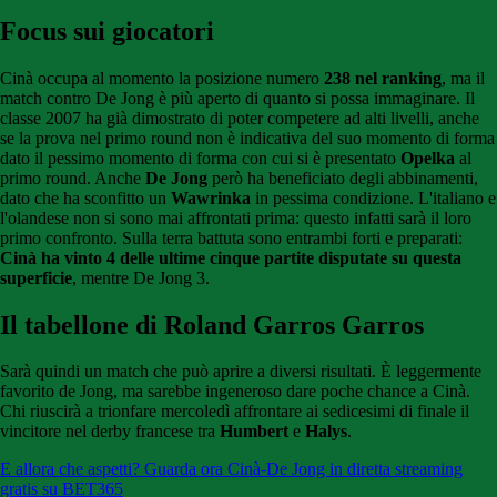
Focus sui giocatori
Cinà occupa al momento la posizione numero
238 nel ranking
, ma il
match contro De Jong è più aperto di quanto si possa immaginare. Il
classe 2007 ha già dimostrato di poter competere ad alti livelli, anche
se la prova nel primo round non è indicativa del suo momento di forma
dato il pessimo momento di forma con cui si è presentato
Opelka
al
primo round. Anche
De Jong
però ha beneficiato degli abbinamenti,
dato che ha sconfitto un
Wawrinka
in pessima condizione. L'italiano e
l'olandese non si sono mai affrontati prima: questo infatti sarà il loro
primo confronto. Sulla terra battuta sono entrambi forti e preparati:
Cinà ha vinto 4 delle ultime cinque partite disputate su questa
superficie
, mentre De Jong 3.
Il tabellone di Roland Garros Garros
Sarà quindi un match che può aprire a diversi risultati. È leggermente
favorito de Jong, ma sarebbe ingeneroso dare poche chance a Cinà.
Chi riuscirà a trionfare mercoledì affrontare ai sedicesimi di finale il
vincitore nel derby francese tra
Humbert
e
Halys
.
E allora che aspetti? Guarda ora Cinà-De Jong in diretta streaming
gratis su BET365