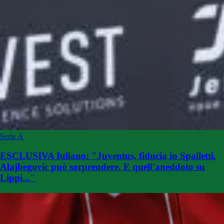
Serie A
ESCLUSIVA Iuliano: "Juventus, fiducia in Spalletti.
Alajbegovic può sorprendere. E quell'aneddoto su
Lippi..."