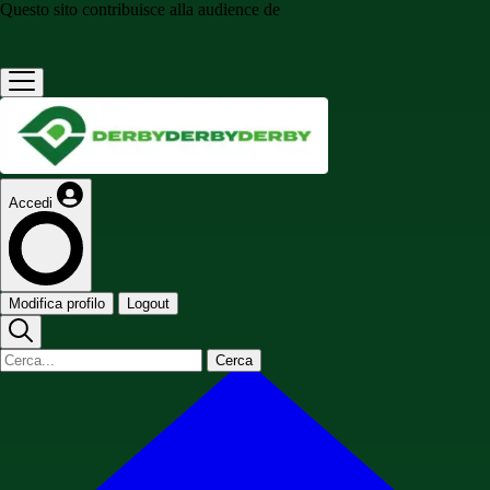
Questo sito contribuisce alla audience de
Accedi
Modifica profilo
Logout
Cerca