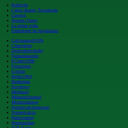
Rubriche
Calcio &amp; Tecnologia
Cinegol
Nomen Omen
La prima volta
Etimologie da Spogliatoio
Calcionapoli1926
Cittaceleste
Derbyderbyderby
Fantamagazine
FCInter1908
Forzaroma
Golssip
Hellas1903
Ilmilanista
Juvenews
Mediagol
Milanistichannel
Mondoudinese
Notiziecalciomercato
Numericalcio
Padovasport
Pianetamilan
SOS Fanta