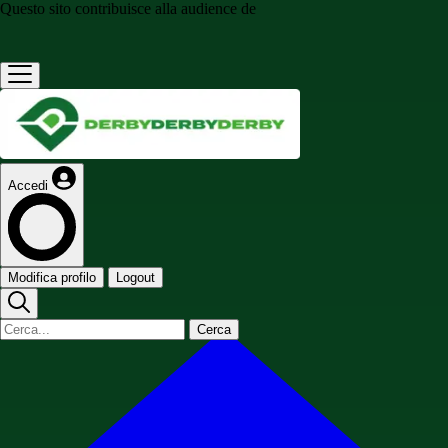
Questo sito contribuisce alla audience de
Accedi
Modifica profilo
Logout
Cerca