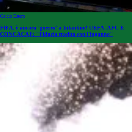
Calcio Estero
FIFA, è ancora 'guerra' a Infantino! UEFA, AFC E
CONCACAF: "Fiducia tradita con l'inganno"