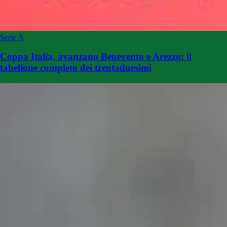
Serie A
Coppa Italia, avanzano Benevento e Arezzo: il
tabellone completo dei trentaduesimi