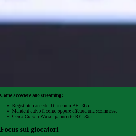
Come accedere allo streaming:
Registrati o accedi al tuo conto BET365
Mantieni attivo il conto oppure effettua una scommessa
Cerca Cobolli-Wu sul palinsesto BET365
Focus sui giocatori