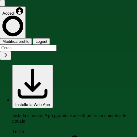
Accedi
Modifica profilo
Logout
Installa la Web App
Installa la nostra App gratuita e accedi più velocemente alle
notizie
Tocca