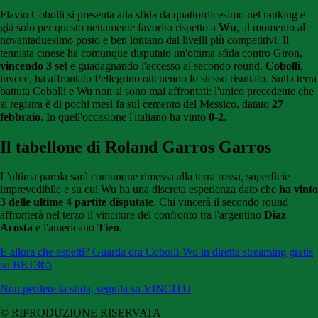
Flavio Cobolli si presenta alla sfida da quattordicesimo nel ranking e
già solo per questo nettamente favorito rispetto a
Wu
, al momento al
novantaduesimo posto e ben lontano dai livelli più competitivi. Il
tennista cinese ha comunque disputato un'ottima sfida contro Giron,
vincendo 3 set
e guadagnando l'accesso al secondo round.
Cobolli
,
invece, ha affrontato Pellegrino ottenendo lo stesso risultato. Sulla terra
battuta Cobolli e Wu non si sono mai affrontati: l'unico precedente che
si registra è di pochi mesi fa sul cemento del Messico, datato
27
febbraio
. In quell'occasione l'italiano ha vinto
0-2
.
Il tabellone di Roland Garros Garros
L'ultima parola sarà comunque rimessa alla terra rossa, superficie
imprevedibile e su cui Wu ha una discreta esperienza dato che
ha vinto
3 delle ultime 4 partite disputate
. Chi vincerà il secondo round
affronterà nel terzo il vincitore del confronto tra l'argentino
Diaz
Acosta
e l'americano
Tien
.
E allora che aspetti? Guarda ora Cobolli-Wu in diretta streaming gratis
su BET365
Non perdere la sfida, seguila su VINCITU
© RIPRODUZIONE RISERVATA