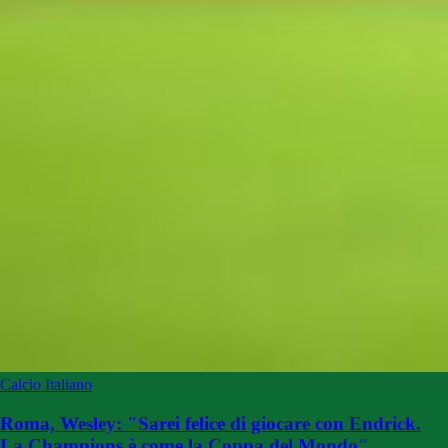
Calcio Italiano
Roma, Wesley: "Sarei felice di giocare con Endrick.
La Champions è come la Coppa del Mondo"