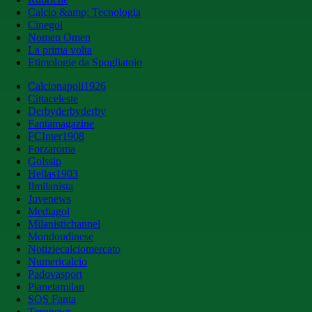
Calcio &amp; Tecnologia
Cinegol
Nomen Omen
La prima volta
Etimologie da Spogliatoio
Calcionapoli1926
Cittaceleste
Derbyderbyderby
Fantamagazine
FCInter1908
Forzaroma
Golssip
Hellas1903
Ilmilanista
Juvenews
Mediagol
Milanistichannel
Mondoudinese
Notiziecalciomercato
Numericalcio
Padovasport
Pianetamilan
SOS Fanta
Toronews