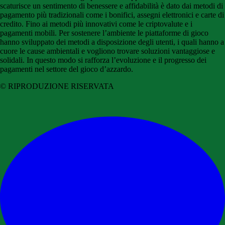
scaturisce un sentimento di benessere e affidabilità è dato dai metodi di
pagamento più tradizionali come i bonifici, assegni elettronici e carte di
credito. Fino ai metodi più innovativi come le criptovalute e i
pagamenti mobili. Per sostenere l’ambiente le piattaforme di gioco
hanno sviluppato dei metodi a disposizione degli utenti, i quali hanno a
cuore le cause ambientali e vogliono trovare soluzioni vantaggiose e
solidali. In questo modo si rafforza l’evoluzione e il progresso dei
pagamenti nel settore del gioco d’azzardo.
© RIPRODUZIONE RISERVATA