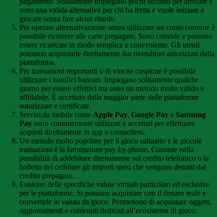
pagamento. Solitamente impiegano pochi secondi per arrivare e
sono una valida alternativa per chi ha fretta e vuole iniziare a
giocare senza fare alcun ritardo.
Per operare alternativamente senza utilizzare un conto corrente è
possibile ricorrere alle carte prepagate. Sono comode e possono
essere ricaricate in modo semplice e conveniente. Gli utenti
potranno acquistarle direttamente dai rivenditori autorizzati dalla
piattaforma.
Per transazioni importanti o di vincite cospicue è possibile
utilizzare i bonifici bancari. Impiegano solitamente qualche
giorno per essere effettivi ma sono un metodo molto valido e
affidabile. È accettato dalla maggior parte delle piattaforme
autorizzate e certificate.
Servizi da mobile come
Apple Pay
,
Google Pay
e
Samsung
Pay
sono comunemente utilizzati e accettati per effettuare
acquisti direttamente in app o contactless.
Un metodo molto popolare per il gioco saltuario e le piccole
transazioni è la fatturazione pay-by-phone. Consiste nella
possibilità di addebitare direttamente sul credito telefonico o la
bolletta del cellulare gli importi spesi che vengono detratti dal
credito prepagato.
Esistono delle specifiche valute virtuali particolari ed esclusive
per le piattaforme. Si possono acquistare con il denaro reale e
convertirle in valuta da gioco. Permettono di acquistare oggetti,
aggiornamenti e contenuti dedicati all’ecosistema di gioco.