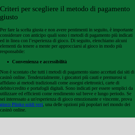
Criteri per scegliere il metodo di pagamento
giusto
Per fare la scelta giusta e non avere pentimenti in seguito, è importante
considerare con anticipo quali sono i metodi di pagamento più indicati
ed in linea con l’esperienza di gioco. Di seguito, elenchiamo alcuni
elementi da tenere a mente per approcciarsi al gioco in modo più
responsabile:
Convenienza e accessibilità
Non è scontato che tutti i metodi di pagamento siano accettati dai siti di
casinò online. Tendenzialmente, i giocatori più cauti e premurosi si
affidano ai metodi tradizionali come assegni elettronici, carte di
debito/credito e portafogli digitali. Sono indicati per essere semplici da
utilizzare ed efficienti come rendimento sul breve e lungo periodo. Se
sei interessato a un'esperienza di gioco emozionante e vincente, prova
gioco Plinko soldi veri
, una delle opzioni più popolari nel mondo dei
casinò online.