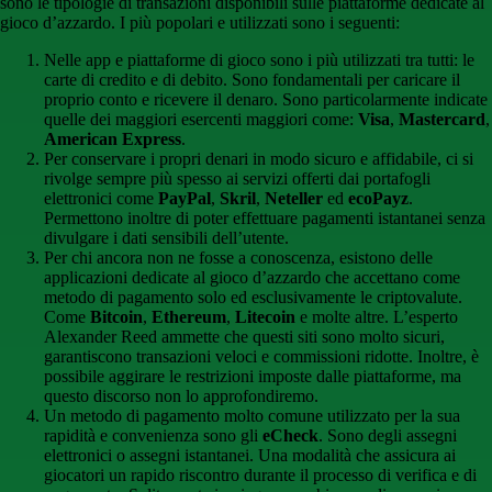
sono le tipologie di transazioni disponibili sulle piattaforme dedicate al
gioco d’azzardo. I più popolari e utilizzati sono i seguenti:
Nelle app e piattaforme di gioco sono i più utilizzati tra tutti: le
carte di credito e di debito. Sono fondamentali per caricare il
proprio conto e ricevere il denaro. Sono particolarmente indicate
quelle dei maggiori esercenti maggiori come:
Visa
,
Mastercard
,
American Express
.
Per conservare i propri denari in modo sicuro e affidabile, ci si
rivolge sempre più spesso ai servizi offerti dai portafogli
elettronici come
PayPal
,
Skril
,
Neteller
ed
ecoPayz
.
Permettono inoltre di poter effettuare pagamenti istantanei senza
divulgare i dati sensibili dell’utente.
Per chi ancora non ne fosse a conoscenza, esistono delle
applicazioni dedicate al gioco d’azzardo che accettano come
metodo di pagamento solo ed esclusivamente le criptovalute.
Come
Bitcoin
,
Ethereum
,
Litecoin
e molte altre. L’esperto
Alexander Reed ammette che questi siti sono molto sicuri,
garantiscono transazioni veloci e commissioni ridotte. Inoltre, è
possibile aggirare le restrizioni imposte dalle piattaforme, ma
questo discorso non lo approfondiremo.
Un metodo di pagamento molto comune utilizzato per la sua
rapidità e convenienza sono gli
eCheck
. Sono degli assegni
elettronici o assegni istantanei. Una modalità che assicura ai
giocatori un rapido riscontro durante il processo di verifica e di