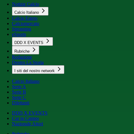
Notizie Calcio
Calcio Italiano
Calcio Estero
Calciomercato
Streaming
eSports
DDD X EVENTS
Rubriche
Redazione
Dentro La Storia
I siti del nostro network
Calcio Italiano
Serie A
Serie B
Serie C
Dilettanti
DDD X EVENTS
Cur in Campo
Nazionale Attori
Rubriche