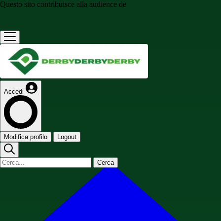
Questo sito contribuisce alla audience de
Accedi
Modifica profilo
Logout
Cerca