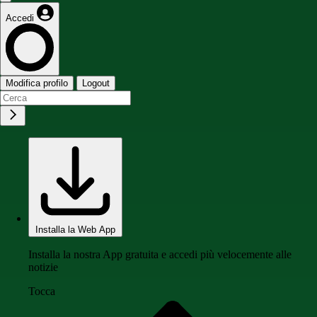
Accedi
Modifica profilo
Logout
Installa la Web App
Installa la nostra App gratuita e accedi più velocemente alle
notizie
Tocca