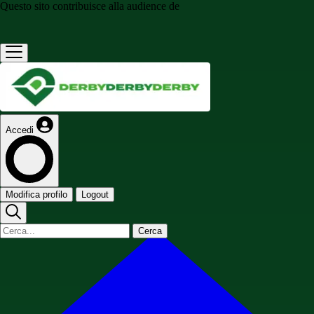
Questo sito contribuisce alla audience de
Accedi
Modifica profilo
Logout
Cerca