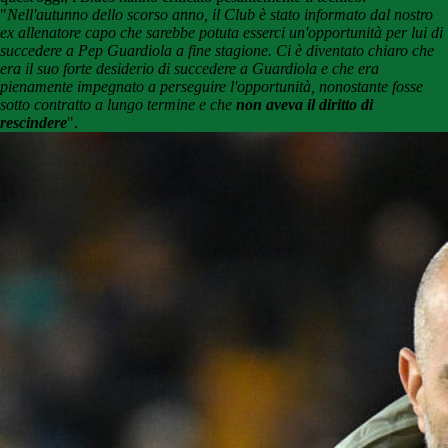
"
Nell'autunno dello scorso anno, il Club è stato informato dal nostro
ex allenatore capo che sarebbe potuta esserci un'opportunità per lui di
succedere a Pep Guardiola a fine stagione. Ci è diventato chiaro che
era il suo forte desiderio di succedere a Guardiola e che era
pienamente impegnato a perseguire l'opportunità, nonostante fosse
sotto contratto a lungo termine e che
non aveva il diritto di
rescindere
".