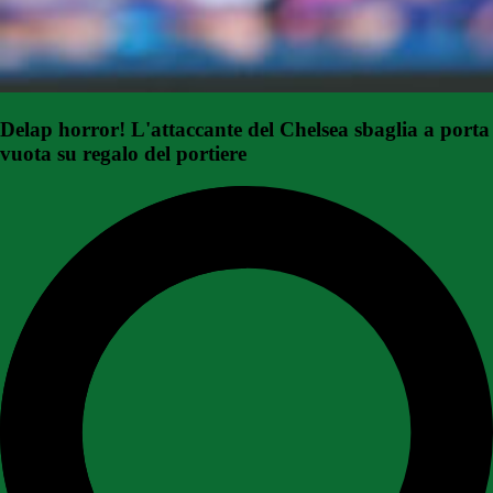
Delap horror! L'attaccante del Chelsea sbaglia a porta
vuota su regalo del portiere