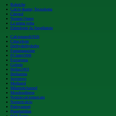
Rubriche
Calcio &amp; Tecnologia
Cinegol
Nomen Omen
La prima volta
Etimologie da Spogliatoio
Calcionapoli1926
Cittaceleste
Derbyderbyderby
Fantamagazine
FCInter1908
Forzaroma
Golssip
Hellas1903
Ilmilanista
Juvenews
Mediagol
Milanistichannel
Mondoudinese
Notiziecalciomercato
Numericalcio
Padovasport
Pianetamilan
SOS Fanta