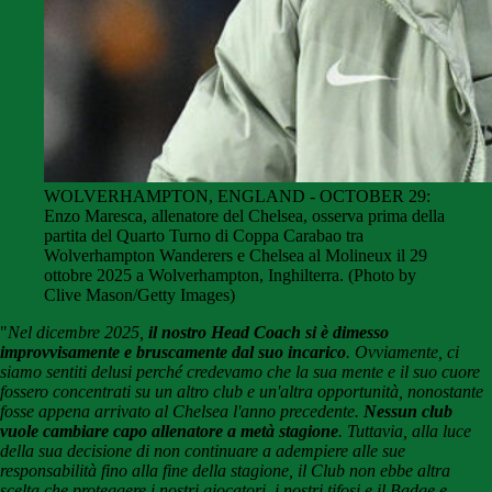
WOLVERHAMPTON, ENGLAND - OCTOBER 29:
Enzo Maresca, allenatore del Chelsea, osserva prima della
partita del Quarto Turno di Coppa Carabao tra
Wolverhampton Wanderers e Chelsea al Molineux il 29
ottobre 2025 a Wolverhampton, Inghilterra. (Photo by
Clive Mason/Getty Images)
"
Nel dicembre 2025,
il nostro Head Coach si è dimesso
improvvisamente e bruscamente dal suo incarico
. Ovviamente, ci
siamo sentiti delusi perché credevamo che la sua mente e il suo cuore
fossero concentrati su un altro club e un'altra opportunità, nonostante
fosse appena arrivato al Chelsea l'anno precedente.
Nessun club
vuole cambiare capo allenatore a metà stagione
. Tuttavia, alla luce
della sua decisione di non continuare a adempiere alle sue
responsabilità fino alla fine della stagione, il Club non ebbe altra
scelta che proteggere i nostri giocatori, i nostri tifosi e il Badge e