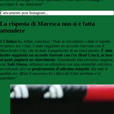
accettare le sue dimissioni
".
Caricamento post Instagram...
La risposta di Maresca non si è fatta
attendere
Il
Chelsea
ha, infine, concluso: "
Date le circostanze e dato il rispetto
reciproco tra i club, è stato raggiunto un accordo riservato con il
Manchester City, che include il pagamento di un risarcimento.
È stato
inoltre raggiunto un accordo riservato con l'ex Head Coach, in base
al quale pagherà un risarcimento
. Guardando alla prossima stagione,
con
Xabi Alonso
, abbiamo un allenatore con una mentalità calcistica
eccezionale ed è un
professionista di altissima integrità
. Ha tutte le
qualità per offrire il successo che i tifosi del Club meritano e si
aspettano
".