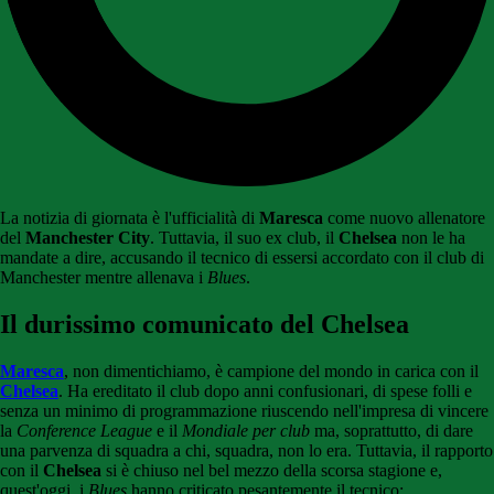
La notizia di giornata è l'ufficialità di
Maresca
come nuovo allenatore
del
Manchester City
. Tuttavia, il suo ex club, il
Chelsea
non le ha
mandate a dire, accusando il tecnico di essersi accordato con il club di
Manchester mentre allenava i
Blues
.
Il durissimo comunicato del Chelsea
Maresca
, non dimentichiamo, è campione del mondo in carica con il
Chelsea
. Ha ereditato il club dopo anni confusionari, di spese folli e
senza un minimo di programmazione riuscendo nell'impresa di vincere
la
Conference League
e il
Mondiale per club
ma, soprattutto, di dare
una parvenza di squadra a chi, squadra, non lo era. Tuttavia, il rapporto
con il
Chelsea
si è chiuso nel bel mezzo della scorsa stagione e,
quest'oggi, i
Blues
hanno criticato pesantemente il tecnico: