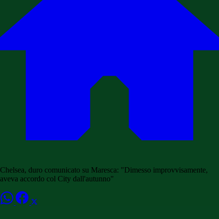
Chelsea, duro comunicato su Maresca: "Dimesso improvvisamente,
aveva accordo col City dall'autunno"