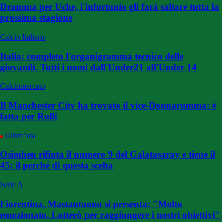
Dramma per Uche, l'infortunio gli farà saltare tutta la
prossima stagione
Calcio Italiano
Italia: completo l'organigramma tecnico delle
giovanili. Tutti i nomi dall'Under21 all'Under 14
Calciomercato
Il Manchester City ha trovato il vice-Donnarumma: è
fatta per Rulli
Ultim’ora
Osimhen rifiuta il numero 9 del Galatasaray e tiene il
45: il perché di questa scelta
Serie A
Fiorentina, Mastantuono si presenta: "Molto
emozionato. Lotterò per raggiungere i nostri obiettivi"