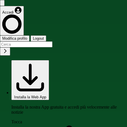
Accedi
Modifica profilo
Logout
Installa la Web App
Installa la nostra App gratuita e accedi più velocemente alle
notizie
Tocca