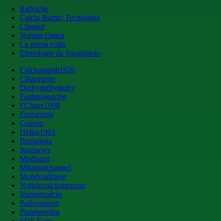
Rubriche
Calcio &amp; Tecnologia
Cinegol
Nomen Omen
La prima volta
Etimologie da Spogliatoio
Calcionapoli1926
Cittaceleste
Derbyderbyderby
Fantamagazine
FCInter1908
Forzaroma
Golssip
Hellas1903
Ilmilanista
Juvenews
Mediagol
Milanistichannel
Mondoudinese
Notiziecalciomercato
Numericalcio
Padovasport
Pianetamilan
SOS Fanta