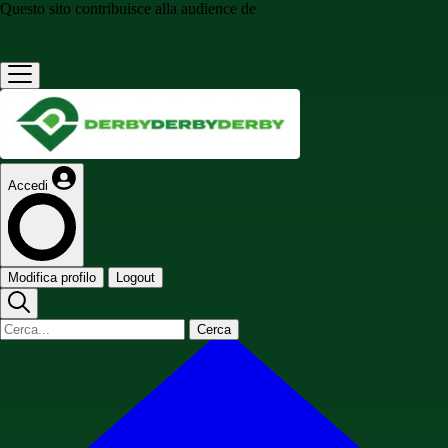
Questo sito contribuisce alla audience de
Accedi
Modifica profilo
Logout
Cerca