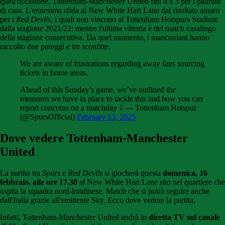
quell'occasione, Tottenham-Manchester United finì 4 a 3 per i padroni
di casa. L'ennesima sfida al New White Hart Lane dal risultato amaro
per i
Red Devils
, i quali non vincono al Tottenham Hotspurs Stadium
dalla stagione 2021/22; mentre l'ultima vittoria è del match casalingo
della stagione consecutiva. Da quel momento, i mancuniani hanno
raccolto due pareggi e tre sconfitte.
We are aware of frustrations regarding away fans sourcing
tickets in home areas.
Ahead of this Sunday’s game, we’ve outlined the
measures we have in place to tackle this and how you can
report concerns on a matchday ⤵️ — Tottenham Hotspur
(@SpursOfficial)
February 13, 2025
Dove vedere Tottenham-Manchester
United
La partita tra
Spurs
e
Red Devils
si giocherà questa
domenica, 16
febbraio, alle ore 17.30
al New White Hart Lane sito nel quartiere che
ospita la squadra nord-londinese. Match che si potrà seguire anche
dall'Italia grazie all'emittente Sky. Ecco dove vedere la partita.
Infatti, Tottenham-Manchester United andrà in
diretta TV sul canale