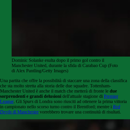
Dominic Solanke esulta dopo il primo gol contro il
Manchester United, durante la sfida di Carabao Cup (Foto
di Alex Pantling/Getty Images)
Una partita che offre la possibilità di staccare una zona della classifica
che sta molto stretta alla storia delle due squadre. Tottenham-
Manchester United è anche il match che metterà di fronte le
due
sorprendenti e grandi delusioni
dell'attuale stagione di
Premier
League
. Gli
Spurs
di Londra sono riusciti ad ottenere la prima vittoria
in campionato nello scorso turno contro il Brentford; mentre i
Red
Devils
di Manchester
vorrebbero trovare una continuità di risultati.