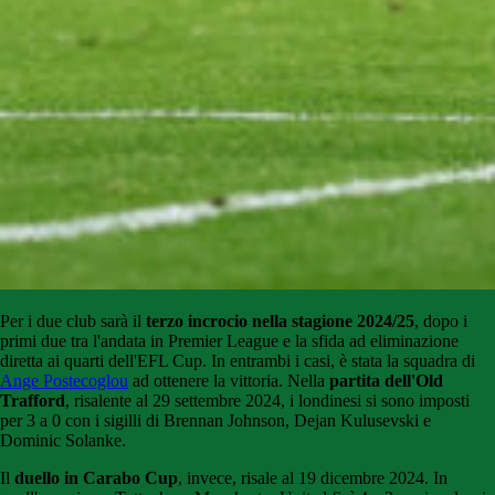
Per i due club sarà il
terzo incrocio nella stagione 2024/25
, dopo i
primi due tra l'andata in Premier League e la sfida ad eliminazione
diretta ai quarti dell'EFL Cup. In entrambi i casi, è stata la squadra di
Ange Postecoglou
ad ottenere la vittoria. Nella
partita dell'Old
Trafford
, risalente al 29 settembre 2024, i londinesi si sono imposti
per 3 a 0 con i sigilli di Brennan Johnson, Dejan Kulusevski e
Dominic Solanke.
Il
duello in Carabo Cup
, invece, risale al 19 dicembre 2024. In