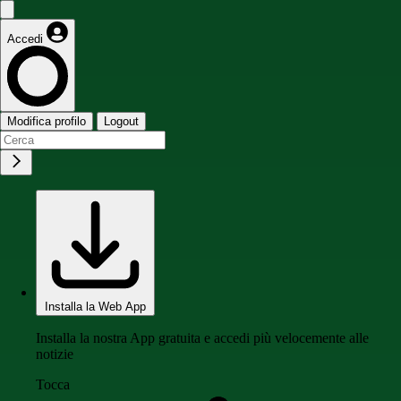
Accedi
Modifica profilo
Logout
Installa la Web App
Installa la nostra App gratuita e accedi più velocemente alle
notizie
Tocca