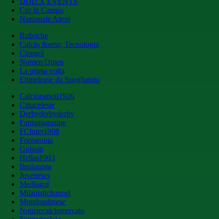
DDD X EVENTS
Cur in Campo
Nazionale Attori
Rubriche
Calcio &amp; Tecnologia
Cinegol
Nomen Omen
La prima volta
Etimologie da Spogliatoio
Calcionapoli1926
Cittaceleste
Derbyderbyderby
Fantamagazine
FCInter1908
Forzaroma
Golssip
Hellas1903
Ilmilanista
Juvenews
Mediagol
Milanistichannel
Mondoudinese
Notiziecalciomercato