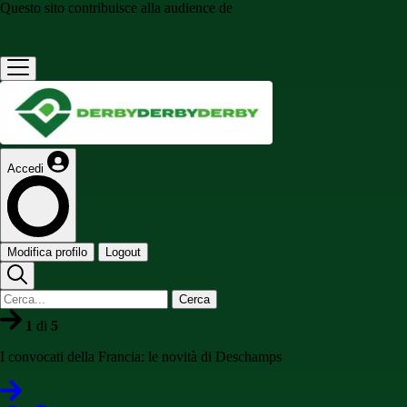
Questo sito contribuisce alla audience de
Accedi
Modifica profilo
Logout
Cerca
1
di
5
I convocati della Francia: le novità di Deschamps