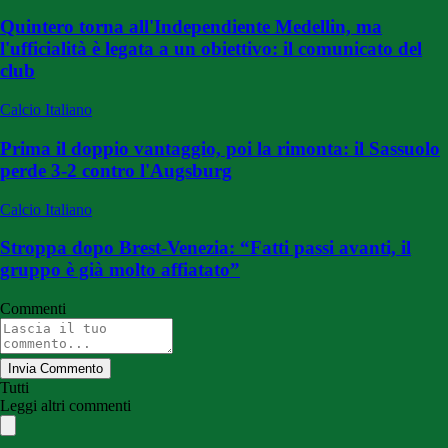
Quintero torna all'Independiente Medellin, ma
l'ufficialità è legata a un obiettivo: il comunicato del
club
Calcio Italiano
Prima il doppio vantaggio, poi la rimonta: il Sassuolo
perde 3-2 contro l'Augsburg
Calcio Italiano
Stroppa dopo Brest-Venezia: “Fatti passi avanti, il
gruppo è già molto affiatato”
Commenti
Invia Commento
Tutti
Leggi altri commenti