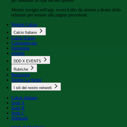
per installare la App sul tuo Iphone.
Mentre navighi nell'app, scorri il dito da sinistra a destra dello
schermo per tornare alle pagine precedenti
Notizie Calcio
Calcio Italiano
Calcio Estero
Calciomercato
Streaming
eSports
DDD X EVENTS
Rubriche
Redazione
Dentro La Storia
I siti del nostro network
Calcio Italiano
Serie A
Serie B
Serie C
Dilettanti