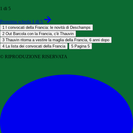
1 di 5
Prossima scheda 1 di 5
1
I convocati della Francia: le novità di Deschamps
2
Out Barcola con la Francia, c'è Thauvin
3
Thauvin ritorna a vestire la maglia della Francia, 6 anni dopo
4
La lista dei convocati della Francia
5
Pagina 5
© RIPRODUZIONE RISERVATA