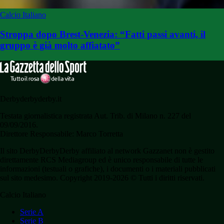
Calcio Italiano
Stroppa dopo Brest-Venezia: “Fatti passi avanti, il
gruppo è già molto affiatato”
Derbyderbyderby.it
Testata giornalistica registrata Aut. Trib. di Milano n. 227 del
09/09/2016.
Direttore Responsabile: Marco Torretta
Il sito DerbyDerbyDerby affiliato al network Gazzanet non è gestito
direttamente RCS Mediagroup ed è unico responsabile di tutte le
informazioni (testuali o grafiche), i documenti o i materiali pubblicati
sul sito medesimo. Copyright 2019-2026 © Tutti i diritti riservati.
Calcio Italiano
Serie A
Serie B