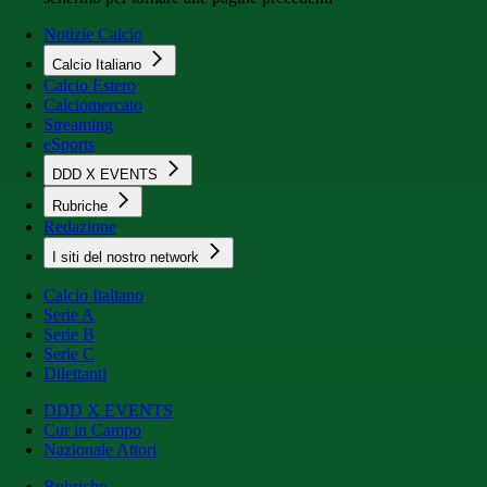
Notizie Calcio
Calcio Italiano
Calcio Estero
Calciomercato
Streaming
eSports
DDD X EVENTS
Rubriche
Redazione
I siti del nostro network
Calcio Italiano
Serie A
Serie B
Serie C
Dilettanti
DDD X EVENTS
Cur in Campo
Nazionale Attori
Rubriche