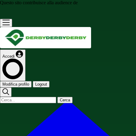
Questo sito contribuisce alla audience de
Accedi
Modifica profilo
Logout
Cerca