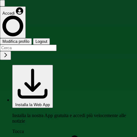
Accedi
Modifica profilo
Logout
Installa la Web App
Installa la nostra App gratuita e accedi più velocemente alle
notizie
Tocca