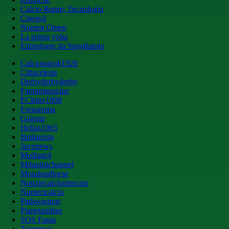
Calcio &amp; Tecnologia
Cinegol
Nomen Omen
La prima volta
Etimologie da Spogliatoio
Calcionapoli1926
Cittaceleste
Derbyderbyderby
Fantamagazine
FCInter1908
Forzaroma
Golssip
Hellas1903
Ilmilanista
Juvenews
Mediagol
Milanistichannel
Mondoudinese
Notiziecalciomercato
Numericalcio
Padovasport
Pianetamilan
SOS Fanta
Toronews