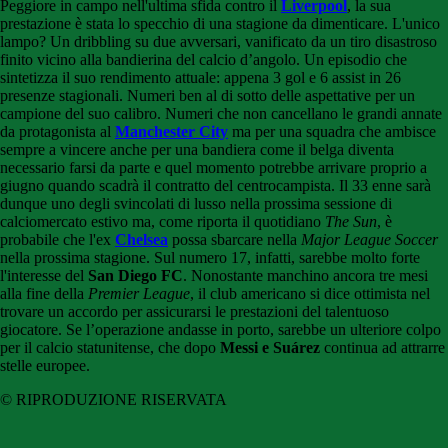
Peggiore in campo nell'ultima sfida contro il
Liverpool
, la sua
prestazione è stata lo specchio di una stagione da dimenticare. L'unico
lampo? Un dribbling su due avversari, vanificato da un tiro disastroso
finito vicino alla bandierina del calcio d’angolo. Un episodio che
sintetizza il suo rendimento attuale: appena 3 gol e 6 assist in 26
presenze stagionali. Numeri ben al di sotto delle aspettative per un
campione del suo calibro. Numeri che non cancellano le grandi annate
da protagonista al
Manchester City
ma per una squadra che ambisce
sempre a vincere anche per una bandiera come il belga diventa
necessario farsi da parte e quel momento potrebbe arrivare proprio a
giugno quando scadrà il contratto del centrocampista. Il 33 enne sarà
dunque uno degli svincolati di lusso nella prossima sessione di
calciomercato estivo ma, come riporta il quotidiano
The Sun
, è
probabile che l'ex
Chelsea
possa sbarcare nella
Major League Soccer
nella prossima stagione. Sul numero 17, infatti, sarebbe molto forte
l'interesse del
San Diego FC
. Nonostante manchino ancora tre mesi
alla fine della
Premier League
, il club americano si dice ottimista nel
trovare un accordo per assicurarsi le prestazioni del talentuoso
giocatore. Se l’operazione andasse in porto, sarebbe un ulteriore colpo
per il calcio statunitense, che dopo
Messi e Suárez
continua ad attrarre
stelle europee.
© RIPRODUZIONE RISERVATA