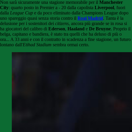
Non sarà sicuramente una stagione memorabile per il
Manchester
City
: quarto posto in Premier a - 20 dalla capolista
Liverpool
, fuori
dalla
League Cup
e da poco eliminato dalla Champions League dopo
uno spareggio quasi senza storia contro il
Real Madrid
. Tanta è la
delusione per i sostenitori dei
citizens
, ancora più grande se in rosa si
ha giocatori del calibro di
Ederson
,
Haaland
e
De Bruyne
. Proprio il
belga, capitano e bandiera, è stato tra quelli che ha deluso di più o
ora... A 33 anni e con il contratto in scadenza a fine stagione, un futuro
lontano dall'
Etihad Stadium
sembra ormai certo.