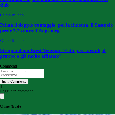
club
Calcio Italiano
Prima il doppio vantaggio, poi la rimonta: il Sassuolo
perde 3-2 contro l'Augsburg
Calcio Italiano
Stroppa dopo Brest-Venezia: “Fatti passi avanti, il
gruppo è già molto affiatato”
Commenti
Invia Commento
Tutti
Leggi altri commenti
Ultime Notizie