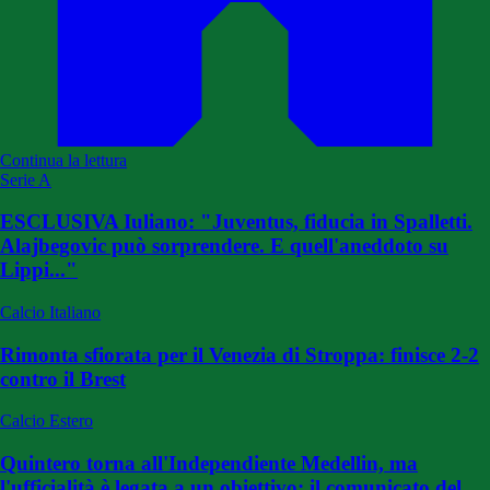
Continua la lettura
Serie A
ESCLUSIVA Iuliano: "Juventus, fiducia in Spalletti.
Alajbegovic può sorprendere. E quell'aneddoto su
Lippi..."
Calcio Italiano
Rimonta sfiorata per il Venezia di Stroppa: finisce 2-2
contro il Brest
Calcio Estero
Quintero torna all'Independiente Medellin, ma
l'ufficialità è legata a un obiettivo: il comunicato del