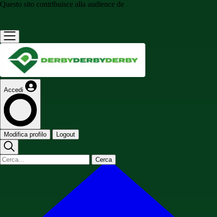
Questo sito contribuisce alla audience de
Accedi
Modifica profilo
Logout
Cerca