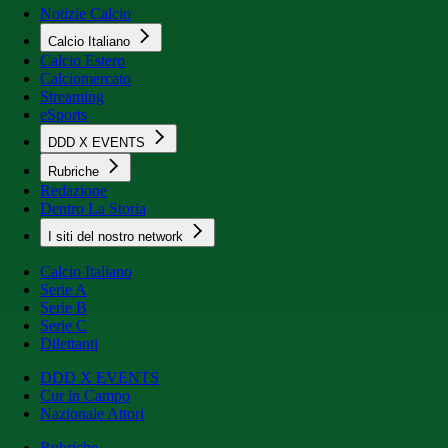
Notizie Calcio
Calcio Italiano
Calcio Estero
Calciomercato
Streaming
eSports
DDD X EVENTS
Rubriche
Redazione
Dentro La Storia
I siti del nostro network
Calcio Italiano
Serie A
Serie B
Serie C
Dilettanti
DDD X EVENTS
Cur in Campo
Nazionale Attori
Rubriche