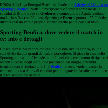
Il 2024 della Liga Portugal Betclic si chiude con
il derby di Lisbona tra
Sporting e Benfica
. Nelle ultime giornate c'è stato il sorpasso della
squadra di Bruno Lage su
Gyokeres
e compagni. Le Aquile guidano
ora la classifica con 38 punti,
Sporting e Porto
seguono a 37. Il derby
diventa così un vero e proprio scontro diretto per la corsa al titolo.
Sporting-Benfica, dove vedere il match in
tv: info e dettagli
Cresce l'attesa per l'ennesimo capitolo di una rivalità storica, in una
città divisa da due grandi del calcio portoghese. Si gioca in casa dello
Sporting, allo stadio Alvalade, con i Leoni che cercheranno di ripetere i
recenti successi degli ultimi due precedenti casalinghi, entrambi
terminati con il risultato di 2-1. Il
Benfica
, invece, vuole invertire la
tendenza in casa dei rivali cittadini per allungare in classifica e chiudere
il 2024 sempre più in vetta.