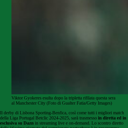
Viktor Gyokeres esulta dopo la tripletta rifilata questa sera
al Manchester City (Foto di Gualter Fatia/Getty Images)
Il derby di Lisbona Sporting-Benfica, così come tutti i migliori match
della Liga Portugal Betclic 2024-2025, sarà trasmesso
in diretta ed in
esclusiva su Dazn
in streaming live e on-demand. Lo scontro diretto