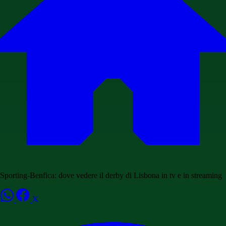
Sporting-Benfica: dove vedere il derby di Lisbona in tv e in streaming