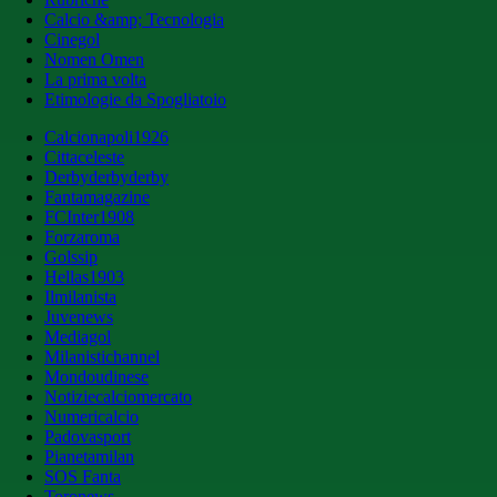
Calcio &amp; Tecnologia
Cinegol
Nomen Omen
La prima volta
Etimologie da Spogliatoio
Calcionapoli1926
Cittaceleste
Derbyderbyderby
Fantamagazine
FCInter1908
Forzaroma
Golssip
Hellas1903
Ilmilanista
Juvenews
Mediagol
Milanistichannel
Mondoudinese
Notiziecalciomercato
Numericalcio
Padovasport
Pianetamilan
SOS Fanta
Toronews