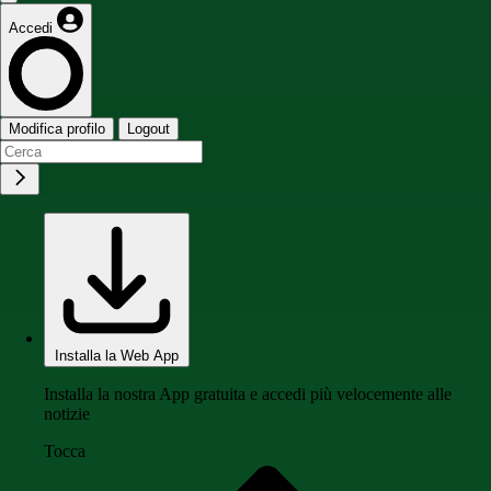
Accedi
Modifica profilo
Logout
Installa la Web App
Installa la nostra App gratuita e accedi più velocemente alle
notizie
Tocca