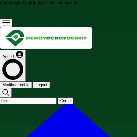
Questo sito contribuisce alla audience de
Accedi
Modifica profilo
Logout
Cerca