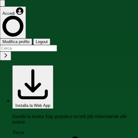
Accedi
Modifica profilo
Logout
Installa la Web App
Installa la nostra App gratuita e accedi più velocemente alle
notizie
Tocca