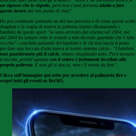
un signore che io rispetto
, però non è una persona
adatta a fare
questo lavoro
dal mio punto di vista"
Ha poi continuato parlando un del suo percorso e di come queste scelte
sbagliate e la voglia di tenersi la poltrona stanno allontanando i
bambini da questo sport:
"io sono arrivato dal cinema nel 2004, ma
dal 2004 ho sempre rotto le scatole a tutti dicendo guardate che è tutto
vecchio"-
conclude parlando dei bambini e di chi non lascia il posto
per dare una boccata d'aria nuova al nostro sistema calcio
- "I bambini
non guarderanno più il calcio
, stiamo sbagliando tutto. Però nessuno
ti ascolta, perché ognuno
con il sedere è fortemente incollato alla
propria poltrona
. E non gli si stacca, non c’è niente da fare".
Clicca sull’immagine qui sotto per accedere al palinsesto live e
scopri tutti gli eventi su Bet365.