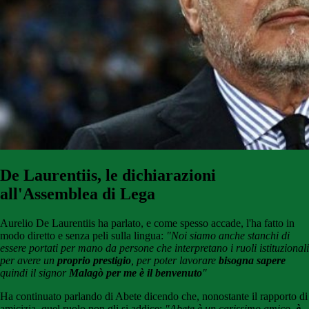
De Laurentiis, le dichiarazioni
all'Assemblea di Lega
Aurelio De Laurentiis ha parlato, e come spesso accade, l'ha fatto in
modo diretto e senza peli sulla lingua:
"Noi siamo anche stanchi di
essere portati per mano da persone che interpretano i ruoli istituzionali
per avere un
proprio prestigio
, per poter lavorare
bisogna sapere
quindi il signor
Malagò per me è il benvenuto
"
Ha continuato parlando di Abete dicendo che, nonostante il rapporto di
amicizia, quel ruolo non gli si addice:
"Abete è un carissimo amico,
è