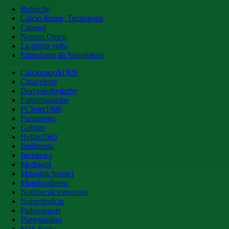
Rubriche
Calcio &amp; Tecnologia
Cinegol
Nomen Omen
La prima volta
Etimologie da Spogliatoio
Calcionapoli1926
Cittaceleste
Derbyderbyderby
Fantamagazine
FCInter1908
Forzaroma
Golssip
Hellas1903
Ilmilanista
Juvenews
Mediagol
Milanistichannel
Mondoudinese
Notiziecalciomercato
Numericalcio
Padovasport
Pianetamilan
SOS Fanta