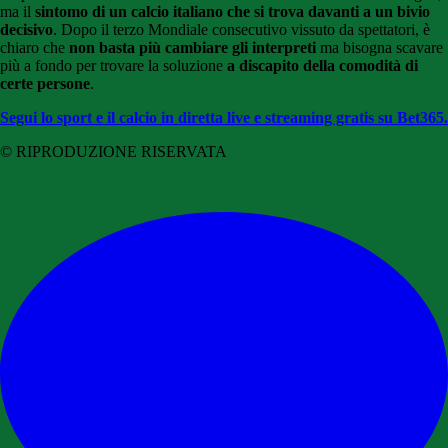
ma il
sintomo di un calcio italiano che si trova davanti a un bivio
decisivo
. Dopo il terzo Mondiale consecutivo vissuto da spettatori, è
chiaro che
non basta più cambiare gli interpreti
ma bisogna scavare
più a fondo per trovare la soluzione
a discapito della comodità di
certe persone
.
Segui lo sport e il calcio in diretta live e streaming gratis su Bet365.
© RIPRODUZIONE RISERVATA