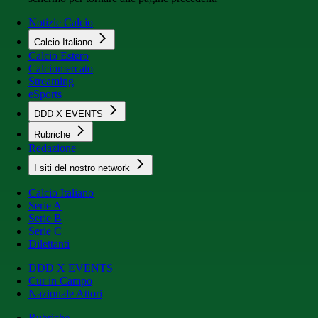
Notizie Calcio
Calcio Italiano
Calcio Estero
Calciomercato
Streaming
eSports
DDD X EVENTS
Rubriche
Redazione
I siti del nostro network
Calcio Italiano
Serie A
Serie B
Serie C
Dilettanti
DDD X EVENTS
Cur in Campo
Nazionale Attori
Rubriche