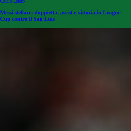
Calcio Estero
Messi stellare: doppietta, assist e vittoria in League
Cup contro il San Luis