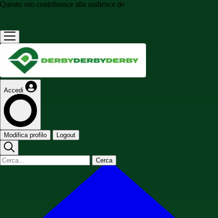
Questo sito contribuisce alla audience de
Accedi
Modifica profilo
Logout
Cerca