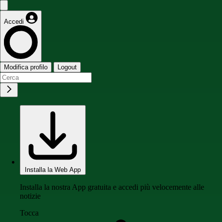
Accedi
Modifica profilo
Logout
Installa la Web App
Installa la nostra App gratuita e accedi più velocemente alle
notizie
Tocca