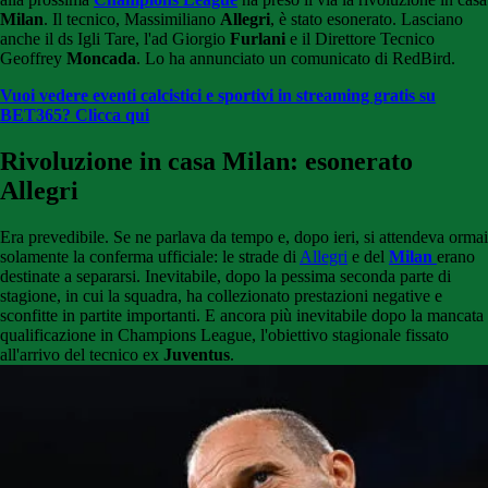
Milan
. Il tecnico, Massimiliano
Allegri
, è stato esonerato. Lasciano
anche il ds Igli Tare, l'ad Giorgio
Furlani
e il Direttore Tecnico
Geoffrey
Moncada
. Lo ha annunciato un comunicato di RedBird.
Vuoi vedere eventi calcistici e sportivi in streaming gratis su
BET365? Clicca qui
Rivoluzione in casa Milan: esonerato
Allegri
Era prevedibile. Se ne parlava da tempo e, dopo ieri, si attendeva ormai
solamente la conferma ufficiale: le strade di
Allegri
e del
Milan
erano
destinate a separarsi. Inevitabile, dopo la pessima seconda parte di
stagione, in cui la squadra, ha collezionato prestazioni negative e
sconfitte in partite importanti. E ancora più inevitabile dopo la mancata
qualificazione in Champions League, l'obiettivo stagionale fissato
all'arrivo del tecnico ex
Juventus
.