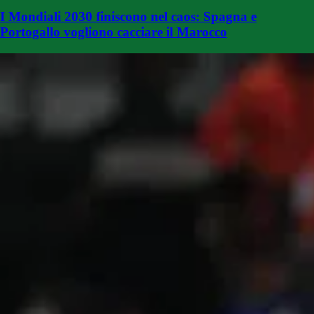
I Mondiali 2030 finiscono nel caos: Spagna e
Portogallo vogliono cacciare il Marocco