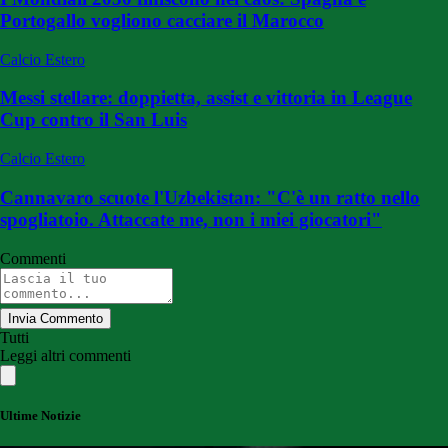
Portogallo vogliono cacciare il Marocco
Calcio Estero
Messi stellare: doppietta, assist e vittoria in League
Cup contro il San Luis
Calcio Estero
Cannavaro scuote l'Uzbekistan: "C'è un ratto nello
spogliatoio. Attaccate me, non i miei giocatori"
Commenti
Invia Commento
Tutti
Leggi altri commenti
Ultime Notizie