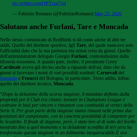
pic.twitter.com/OPYrzn7sj4
— Fabrizio Romano (@FabrizioRomano)
May 25, 2026
Salutano anche Furlani, Tare e Moncada
Nello stesso comunicato di RedBirds si dà conto anche di altri tre
addii. Quello del direttore sportivo, Igli
Tare
, del quale mancava solo
l'ufficialità dato che la sua partenza era ormai certa da giorni. Quello
dell'amministratore delegato Giorgio
Furlani
, contestatissimo dalla
tifoseria rossonera. A quanto pare, inoltre, il presidente Gerry
Cardinale
aveva già deciso anche a riguardo dell'ad, dato che da
giorni si facevano i nomi di vari possibili sostituti:
Carnevali
del
Sassuolo
e
Fenucci
del Bologna, in particolare. Terzo addio, infine,
quello del direttore tecnico,
Moncada
.
“
Dopo la delusione della scorsa stagione, il mandato definito dalla
proprietà per il Club era chiaro: tornare in Champions League e
costruire le basi per vincere e rimanere con continuità ai vertici della
Serie A. Per gran parte della stagione siamo rimasti nelle prime due
posizioni del campionato, con la concreta possibilità di competere per
lo Scudetto. Il finale di stagione, però, è stato ben al di sotto del livello
mostrato fino a quel momento e la deludente sconfitta di ieri sera ha
trasformato questa stagione in un fallimento inequivocabile.È ora