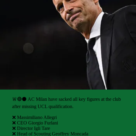
🚨🔴⚫️ AC Milan have sacked all key figures at the club
after missing UCL qualification.
❌ Massimiliano Allegri
❌ CEO Giorgio Furlani
❌ Director Igli Tare
❌ Head of Scouting Geoffrey Moncada