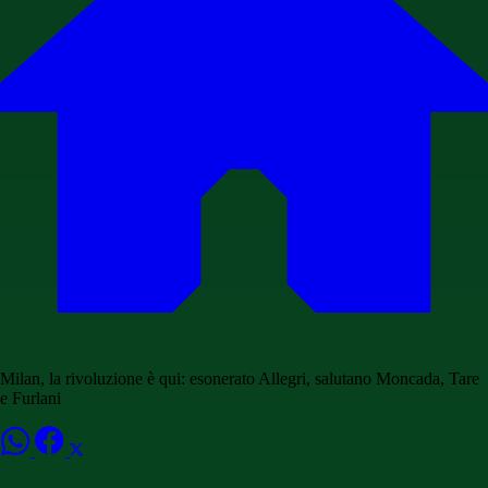
Milan, la rivoluzione è qui: esonerato Allegri, salutano Moncada, Tare
e Furlani