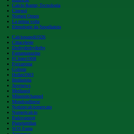
Calcio &amp; Tecnologia
Cinegol
Nomen Omen
La prima volta
Etimologie da Spogliatoio
Calcionapoli1926
Cittaceleste
Derbyderbyderby
Fantamagazine
FCInter1908
Forzaroma
Golssip
Hellas1903
Ilmilanista
Juvenews
Mediagol
Milanistichannel
Mondoudinese
Notiziecalciomercato
Numericalcio
Padovasport
Pianetamilan
SOS Fanta
Toronews