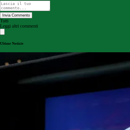
Invia Commento
Tutti
Leggi altri commenti
Ultime Notizie