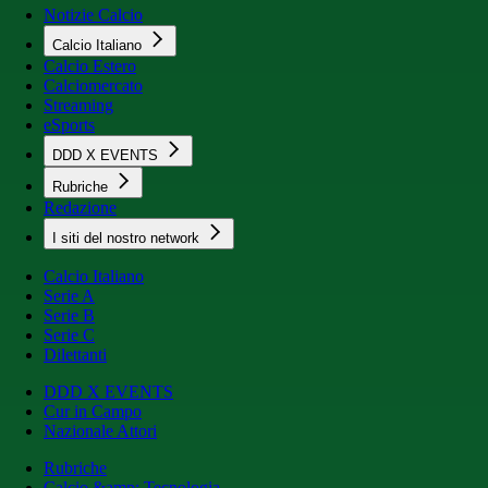
Notizie Calcio
Calcio Italiano
Calcio Estero
Calciomercato
Streaming
eSports
DDD X EVENTS
Rubriche
Redazione
I siti del nostro network
Calcio Italiano
Serie A
Serie B
Serie C
Dilettanti
DDD X EVENTS
Cur in Campo
Nazionale Attori
Rubriche
Calcio &amp; Tecnologia