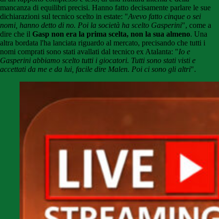
mancanza di equilibri precisi. Hanno fatto decisamente parlare le sue
dichiarazioni sul tecnico scelto in estate: "
Avevo fatto cinque o sei
nomi, hanno detto di no. Poi la società ha scelto Gasperini
", come a
dire che il
Gasp non era la prima scelta, non la sua almeno
. Una
altra bordata l'ha lanciata riguardo al mercato, precisando che tutti i
nomi comprati sono stati avallati dal tecnico ex Atalanta: "
Io e
Gasperini abbiamo scelto tutti i giocatori. Tutti sono stati visti e
accettati da me e da lui, facile dire Malen. Poi ci sono gli altri
".