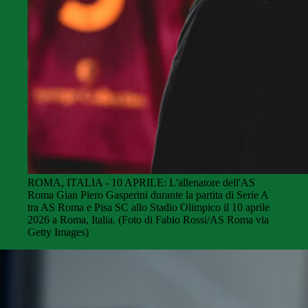
ROMA, ITALIA - 10 APRILE: L'allenatore dell'AS
Roma Gian Piero Gasperini durante la partita di Serie A
tra AS Roma e Pisa SC allo Stadio Olimpico il 10 aprile
2026 a Roma, Italia. (Foto di Fabio Rossi/AS Roma via
Getty Images)