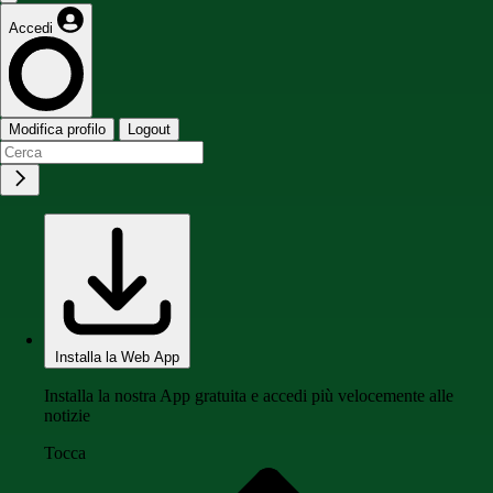
Accedi
Modifica profilo
Logout
Installa la Web App
Installa la nostra App gratuita e accedi più velocemente alle
notizie
Tocca