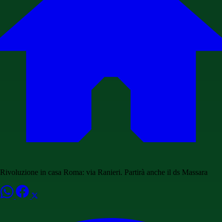
Rivoluzione in casa Roma: via Ranieri. Partirà anche il ds Massara