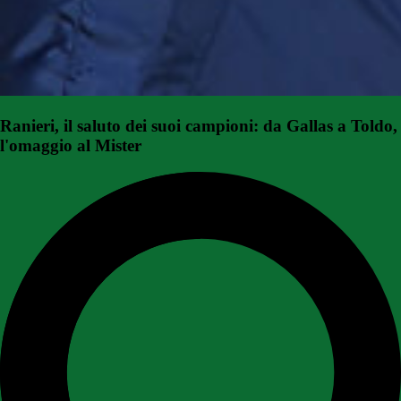
Ranieri, il saluto dei suoi campioni: da Gallas a Toldo,
l'omaggio al Mister