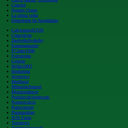
Cinegol
Nomen Omen
La prima volta
Etimologie da Spogliatoio
Calcionapoli1926
Cittaceleste
Derbyderbyderby
Fantamagazine
FCInter1908
Forzaroma
Golssip
Hellas1903
Ilmilanista
Juvenews
Mediagol
Milanistichannel
Mondoudinese
Notiziecalciomercato
Numericalcio
Padovasport
Pianetamilan
SOS Fanta
Toronews
Tuttobolognaweb