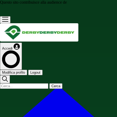
Questo sito contribuisce alla audience de
Accedi
Modifica profilo
Logout
Cerca