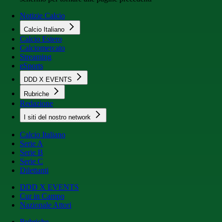
Notizie Calcio
Calcio Italiano
Calcio Estero
Calciomercato
Streaming
eSports
DDD X EVENTS
Rubriche
Redazione
I siti del nostro network
Calcio Italiano
Serie A
Serie B
Serie C
Dilettanti
DDD X EVENTS
Cur in Campo
Nazionale Attori
Rubriche