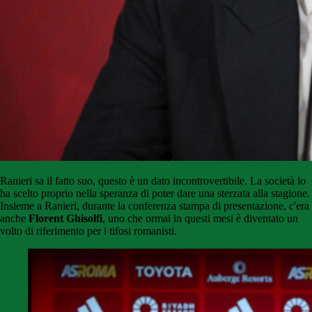
Ranieri sa il fatto suo, questo è un dato incontrovertibile. La società lo
ha scelto proprio nella speranza di poter dare una sterzata alla stagione.
Insieme a Ranieri, durante la conferenza stampa di presentazione, c'era
anche
Florent Ghisolfi
, uno che ormai in questi mesi è diventato un
volto di riferimento per i tifosi romanisti.