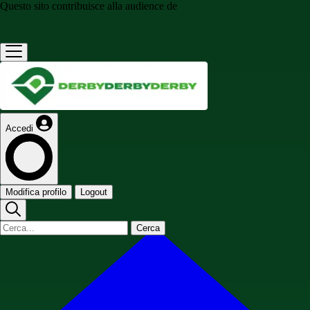
Questo sito contribuisce alla audience de
Accedi
Modifica profilo
Logout
Cerca