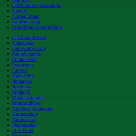
Calcio &amp; Tecnologia
Cinegol
Nomen Omen
La prima volta
Etimologie da Spogliatoio
Calcionapoli1926
Cittaceleste
Derbyderbyderby
Fantamagazine
FCInter1908
Forzaroma
Golssip
Hellas1903
Ilmilanista
Juvenews
Mediagol
Milanistichannel
Mondoudinese
Notiziecalciomercato
Numericalcio
Padovasport
Pianetamilan
SOS Fanta
Toronews