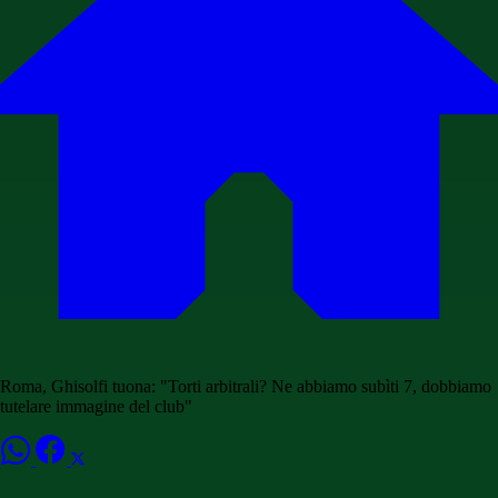
Roma, Ghisolfi tuona: "Torti arbitrali? Ne abbiamo subìti 7, dobbiamo
tutelare immagine del club"