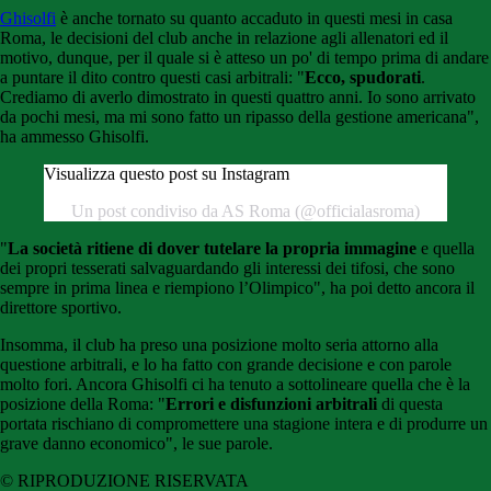
Ghisolfi
è anche tornato su quanto accaduto in questi mesi in casa
Roma, le decisioni del club anche in relazione agli allenatori ed il
motivo, dunque, per il quale si è atteso un po' di tempo prima di andare
a puntare il dito contro questi casi arbitrali: "
Ecco, spudorati
.
Crediamo di averlo dimostrato in questi quattro anni. Io sono arrivato
da pochi mesi, ma mi sono fatto un ripasso della gestione americana",
ha ammesso Ghisolfi.
Visualizza questo post su Instagram
Un post condiviso da AS Roma (@officialasroma)
"
La società ritiene di dover tutelare la propria immagine
e quella
dei propri tesserati salvaguardando gli interessi dei tifosi, che sono
sempre in prima linea e riempiono l’Olimpico", ha poi detto ancora il
direttore sportivo.
Insomma, il club ha preso una posizione molto seria attorno alla
questione arbitrali, e lo ha fatto con grande decisione e con parole
molto fori. Ancora Ghisolfi ci ha tenuto a sottolineare quella che è la
posizione della Roma: "
Errori e disfunzioni arbitrali
di questa
portata rischiano di compromettere una stagione intera e di produrre un
grave danno economico", le sue parole.
© RIPRODUZIONE RISERVATA