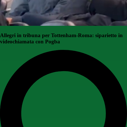
Allegri in tribuna per Tottenham-Roma: siparietto in
videochiamata con Pogba