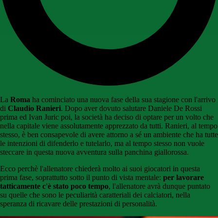
La
Roma
ha cominciato una nuova fase della sua stagione con l'arrivo
di
Claudio Ranieri
. Dopo aver dovuto salutare Daniele De Rossi
prima ed Ivan Juric poi, la società ha deciso di optare per un volto che
nella capitale viene assolutamente apprezzato da tutti. Ranieri, al tempo
stesso, è ben consapevole di avere attorno a sé un ambiente che ha tutte
le intenzioni di difenderlo e tutelarlo, ma al tempo stesso non vuole
steccare in questa nuova avventura sulla panchina giallorossa.
Ecco perchè l'allenatore chiederà molto ai suoi giocatori in questa
prima fase, soprattutto sotto il punto di vista mentale:
per lavorare
tatticamente c'è stato poco tempo
, l'allenatore avrà dunque puntato
su quelle che sono le peculiarità caratteriali dei calciatori, nella
speranza di ricavare delle prestazioni di personalità.