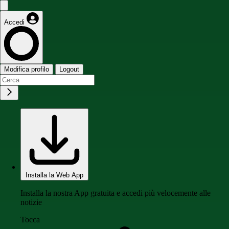
Accedi
Modifica profilo
Logout
Installa la Web App
Installa la nostra App gratuita e accedi più velocemente alle
notizie
Tocca