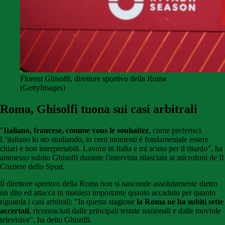
Florent Ghisolfi, direttore sportivo della Roma
(GettyImages)
Roma, Ghisolfi tuona sui casi arbitrali
"
Italiano, francese, comme vous le souhaitez
, come preferisci.
L’italiano lo sto studiando, in certi momenti è fondamentale essere
chiari e non interpretabili. Lavoro in Italia e mi scuso per il ritardo", ha
ammesso subito Ghisolfi durante l'intervista rilasciata ai microfoni de Il
Corriere dello Sport.
Il direttore sportivo della Roma non si nasconde assolutamente dietro
un dito ed attacca in maniera importante quanto accaduto per quanto
riguarda i casi arbitrali: "In questa stagione
la Roma ne ha subìti sette
accertati
, riconosciuti dalle principali testate nazionali e dalle moviole
televisive", ha detto Ghisolfi.